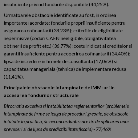
insuficiente privind fondurile disponibile (44,25%).
Urmatoarele obstacole identificate au fost, in ordinea
importantei acordate: fondurile proprii insuficiente pentru
asigurarea cofinantarii (38,23%); criteriile de eligibilitate
nepermisive (coduri CAEN neeligibile, obligativitatea
obtinerii de profit etc.) (36,77%); costul ridicat al creditelor si
garantii insuficiente pentru acoperirea cofinantarii (34,40%);
lipsa de incredere in firmele de consultanta (17,06%) si
capacitatea manageriala (tehnica) de implementare redusa
(11,41%).
Principalele obstacole intampinate de IMM-uri in
accesarea fondurilor structurale
Birocratia excesiva si instabilitatea reglementarilor (problemele
intampinate de firme se leaga de proceduri greoaie, de obstacole
intalnite in practica, de neconcordante care tin de aplicarea unor
prevederi si de lipsa de predictibilitate fiscala) - 77,46%