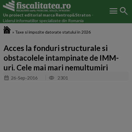
menu
search
Un proiect editorial marca
Rentrop&Straton
-
Liderul informatiilor specializate din Romania
Fiscalitatea.ro
»
Taxe si impozite datorate statului in 2026
Acces la fonduri structurale si
obstacolele intampinate de IMM-
uri. Cele mai mari nemultumiri
26-Sep-2016
2301