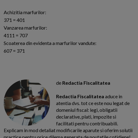
Achizitia marfurilor:
371 = 401
Vanzarea marfurilor:
4111 = 707
Scoaterea din evidenta a marfurilor vandute:
607 = 371
de
Redactia Fiscalitatea
Redactia Fiscalitatea
aduce in
atentia dvs. tot ce este nou legat de
domeniul fiscal: legi, obligatii
declarative, plati, impozite si
facilitati pentru contribuabili.
Explicam in mod detaliat modificarile aparute si oferim solutii
practice pentru orice dilema generata de noutatile cotidiene!