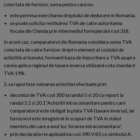
colectata de furnizor, suma pentru care nu:
este permisa exercitarea dreptului de deducere in Romania;
se poate solicita restituirea TVA de catre autoritatea
fiscala din Olanda prin intermediul formularului cod 318.
In acest caz, cumparatorul din Romania considera suma TVA
colectata de catre furnizor drept n element al costului de
achizitie al bunului, formand baza de impozitare a TVA asupra
careia aplica regimul de taxare inversa utilizand cota standard
TVA 19%.
2. sa raporteze valoarea achizitiei efectuate prin:
decontul de TVA cod 300 la randul 5 si 20 cu report la
randul 5.1 si 20.1“Achizitii intracomunitare pentru care
cumparatorul este obligat la plata TVA (taxare inversa), iar
furnizorul este inregistrat in scopuri de TVA in statul
membru din care a avut loc livrarea intracomunitara”,
prin declaratia recapitulativa cod 390 VIES cu simbolul A,