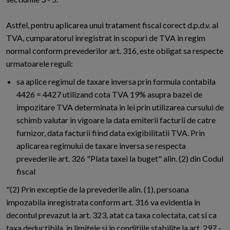
Astfel, pentru aplicarea unui tratament fiscal corect d.p.d.v. al
TVA, cumparatorul inregistrat in scopuri de TVA in regim
normal conform prevederilor art. 316, este obligat sa respecte
urmatoarele reguli:
sa aplice regimul de taxare inversa prin formula contabila
4426 = 4427 utilizand cota TVA 19% asupra bazei de
impozitare TVA determinata in lei prin utilizarea cursului de
schimb valutar in vigoare la data emiterii facturii de catre
furnizor, data facturii fiind data exigibilitatii TVA. Prin
aplicarea regimului de taxare inversa se respecta
prevederile art. 326 "Plata taxei la buget" alin. (2) din Codul
fiscal
"(2) Prin exceptie de la prevederile alin. (1), persoana
impozabila inregistrata conform art. 316 va evidentia in
decontul prevazut la art. 323, atat ca taxa colectata, cat si ca
taxa deductibila, in limitele si in conditiile stabilite la art. 297 -