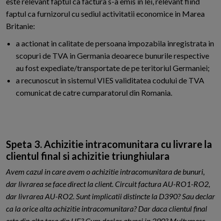
este relevant faptul ca factura s-a emis in lei, relevant fiind
faptul ca furnizorul cu sediul activitatii economice in Marea
Britanie:
a actionat in calitate de persoana impozabila inregistrata in
scopuri de TVA in Germania deoarece bunurile respective
au fost expediate/transportate de pe teritoriul Germaniei;
a recunoscut in sistemul VIES validitatea codului de TVA
comunicat de catre cumparatorul din Romania.
Speta 3. Achizitie intracomunitara cu livrare la
clientul final si achizitie triunghiulara
Avem cazul in care avem o achizitie intracomunitara de bunuri,
dar livrarea se face direct la client. Circuit factura AU-RO1-RO2,
dar livrarea AU-RO2. Sunt implicatii distincte la D390? Sau declar
ca la orice alta achizitie intracomunitara? Dar daca clientul final
este din alta tara din UE? Cum declar atunci in 390? Multumesc