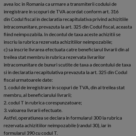
avea loc in Romania ca urmare a transmiterii codului de
inregistrare in scopuri de TVA acordat conform art. 316
din Codul fiscal in declaratia recapitulativa privind achizitiile
intracomunitare, prevazuta la art. 325 din Codul fiscal, aceasta
fiind neimpozabila. In decontul de taxa aceste achizitii se
inscriu la rubrica rezervata achizitiilor neimpozabile;
c) sa inscrie livrarea efectuata catre beneficiarul livrarii din al
treilea stat membru in rubrica rezervata livrarilor
intracomunitare de bunuri scutite de taxa a decontului de taxa
si in declaratia recapitulativa prevazuta la art. 325 din Codul
fiscal urmatoarele date:
1. codul de inregistrare in scopuri de TVA, din al treilea stat
membru, al beneficiarului livrarii;
2. codul T in rubrica corespunzatoare;
3. valoarea livrarii efectuate.
Astfel, operatiunea se declara in formularul 300 la rubrica
rezervata achizitiilor neimpozabile (randul 30), iar in
formularul 390 cu codul T.