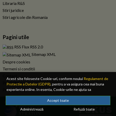
Libraria R&S
Stiri juridice
Stiri agricole din Romania
Pagini utile
RSS Flux RSS 2.0
Sitemap XML
Despre cookies
Termeni si conditii
Contact
Acest site foloseste Cookie-uri, conform noului
Regulament de
Publicitate
Protectie a Datelor (GDPR)
, pentru a va asigura cea mai buna
Privacy policy RO
experienta online. In esenta, Cookie-urile ne ajuta sa
imbunatatim continutul de pe site, oferindu-va dvs., cititorul, o
experienta online personalizata si mult mai rapida. Ele sunt
Accept toate
© 2026 Fiscalitatea.ro. Toate drepturile rezervate.
folosite doar de site-ul nostru si partenerii nostri de incredere.
Administrează
Refuză toate
Click
AICI
pentru detalii despre politica de Cookie-uri.