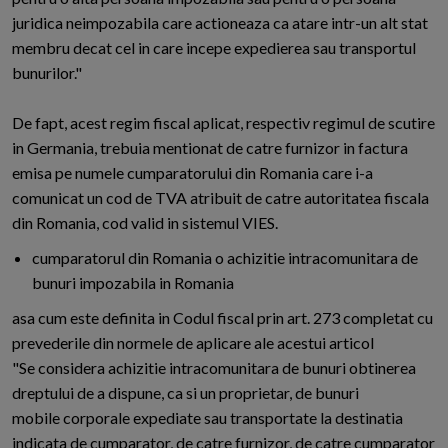
juridica neimpozabila care actioneaza ca atare intr-un alt stat
membru decat cel in care incepe expedierea sau transportul
bunurilor."
De fapt, acest regim fiscal aplicat, respectiv regimul de scutire
in Germania, trebuia mentionat de catre furnizor in factura
emisa pe numele cumparatorului din Romania care i-a
comunicat un cod de TVA atribuit de catre autoritatea fiscala
din Romania, cod valid in sistemul VIES.
cumparatorul din Romania o achizitie intracomunitara de
bunuri impozabila in Romania
asa cum este definita in Codul fiscal prin art. 273 completat cu
prevederile din normele de aplicare ale acestui articol
"Se considera achizitie intracomunitara de bunuri obtinerea
dreptului de a dispune, ca si un proprietar, de bunuri
mobile corporale expediate sau transportate la destinatia
indicata de cumparator, de catre furnizor, de catre cumparator