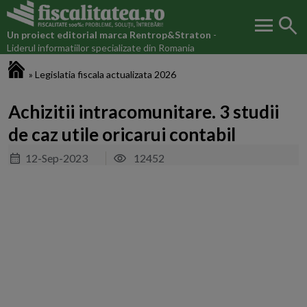
menu
search
Un proiect editorial marca
Rentrop&Straton
-
Liderul informatiilor specializate din Romania
Fiscalitatea.ro
»
Legislatia fiscala actualizata 2026
Achizitii intracomunitare. 3 studii
de caz utile oricarui contabil
12-Sep-2023
12452