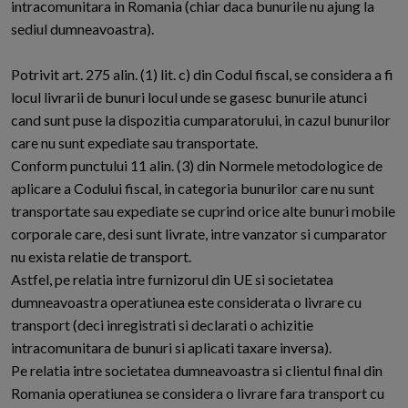
intracomunitara in Romania (chiar daca bunurile nu ajung la
sediul dumneavoastra).
Potrivit art. 275 alin. (1) lit. c) din Codul fiscal, se considera a fi
locul livrarii de bunuri locul unde se gasesc bunurile atunci
cand sunt puse la dispozitia cumparatorului, in cazul bunurilor
care nu sunt expediate sau transportate.
Conform punctului 11 alin. (3) din Normele metodologice de
aplicare a Codului fiscal, in categoria bunurilor care nu sunt
transportate sau expediate se cuprind orice alte bunuri mobile
corporale care, desi sunt livrate, intre vanzator si cumparator
nu exista relatie de transport.
Astfel, pe relatia intre furnizorul din UE si societatea
dumneavoastra operatiunea este considerata o livrare cu
transport (deci inregistrati si declarati o achizitie
intracomunitara de bunuri si aplicati taxare inversa).
Pe relatia intre societatea dumneavoastra si clientul final din
Romania operatiunea se considera o livrare fara transport cu