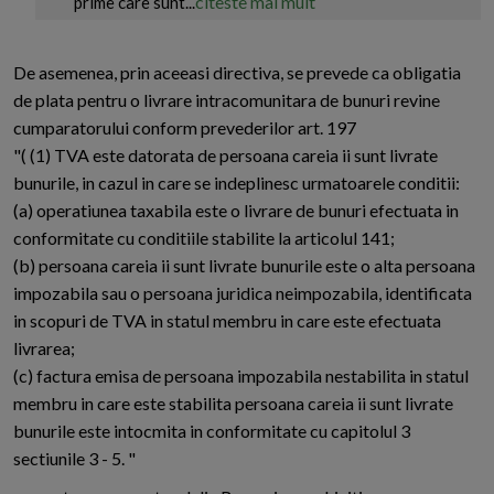
citeste mai mult
prime care sunt...
De asemenea, prin aceeasi directiva, se prevede ca obligatia
de plata pentru o livrare intracomunitara de bunuri revine
cumparatorului conform prevederilor art. 197
"( (1) TVA este datorata de persoana careia ii sunt livrate
bunurile, in cazul in care se indeplinesc urmatoarele conditii:
(a) operatiunea taxabila este o livrare de bunuri efectuata in
conformitate cu conditiile stabilite la articolul 141;
(b) persoana careia ii sunt livrate bunurile este o alta persoana
impozabila sau o persoana juridica neimpozabila, identificata
in scopuri de TVA in statul membru in care este efectuata
livrarea;
(c) factura emisa de persoana impozabila nestabilita in statul
membru in care este stabilita persoana careia ii sunt livrate
bunurile este intocmita in conformitate cu capitolul 3
sectiunile 3 - 5. "