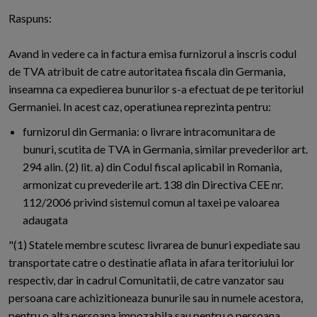
Raspuns:
Avand in vedere ca in factura emisa furnizorul a inscris codul
de TVA atribuit de catre autoritatea fiscala din Germania,
inseamna ca expedierea bunurilor s-a efectuat de pe teritoriul
Germaniei. In acest caz, operatiunea reprezinta pentru:
furnizorul din Germania: o livrare intracomunitara de
bunuri, scutita de TVA in Germania, similar prevederilor art.
294 alin. (2) lit. a) din Codul fiscal aplicabil in Romania,
armonizat cu prevederile art. 138 din Directiva CEE nr.
112/2006 privind sistemul comun al taxei pe valoarea
adaugata
"(1) Statele membre scutesc livrarea de bunuri expediate sau
transportate catre o destinatie aflata in afara teritoriului lor
respectiv, dar in cadrul Comunitatii, de catre vanzator sau
persoana care achizitioneaza bunurile sau in numele acestora,
pentru o alta persoana impozabila sau pentru o persoana