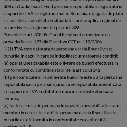
308 din Codul fiscal. Fiind persoana impozabila inregistrata in
scopuri de TVA in regim normal, in Romania, obligatia de plata
se considera indeplinita in situatia in care se aplica regimul de
taxare inversa reglementat prin art. 326.
Prevederile art. 308 din Codul fiscal sunt armonizate cu
prevederile art. 197 din Directiva CEE nr. 112/2006
"( (1) TVA este datorata de persoana careia ii sunt livrate
bunurile, in cazul in care se indeplinesc urmatoarele conditii:
(a) operatiunea taxabila este o livrare de bunuri efectuata in
conformitate cu conditiile stabilite la articolul 141;
(b) persoana careia ii sunt livrate bunurile este o alta persoana
impozabila sau o persoana juridica neimpozabila, identificata
in scopuri de TVA in statul membru in care este efectuata
livrarea;
(c) factura emisa de persoana impozabila nestabilita in statul
membru in care este stabilita persoana careia ii sunt livrate
bunurile este intocmita in conformitate cu capitolul 3
sectiunile 3 - 5."