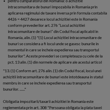
pentru cumparatorul din Romania: o achizitie
intracomunitara de bunuri impozabila in Romania prin
aplicarea regimului de taxare inversa prin formula contabila
4426 = 4427 deoarece locul achizitiei este in Romania
conform prevederilor art. 276 “Locul achizitiei
intracomunitare de bunuri” din Codul fiscal aplicabil in
Romania, alin. (1) "(1) Locul achizitiei intracomunitare de
bunuri se considera a fi locul unde se gasesc bunurile in
momentul in care se incheie expedierea sau transportul
bunurilor". Aceste prevederi se completeaza cu cele de la
pct. 13 alin. (1) din normele de aplicare ale acestui articol
"13. (1) Conform art. 276 alin. (1) din Codul fiscal, locul unei
achizitii intracomunitare de bunuri este intotdeauna in statul
membru in care se incheie expedierea sau transportul
bunurilor. ......."
Obligatia impozitarii/taxarii achizitiei in Romania este
reglementata prin art. 308 "Persoana obligata la plata taxei