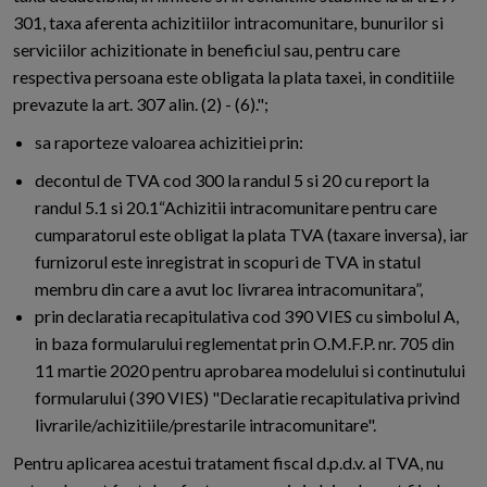
301, taxa aferenta achizitiilor intracomunitare, bunurilor si
serviciilor achizitionate in beneficiul sau, pentru care
respectiva persoana este obligata la plata taxei, in conditiile
prevazute la art. 307 alin. (2) - (6).";
sa raporteze valoarea achizitiei prin:
decontul de TVA cod 300 la randul 5 si 20 cu report la
randul 5.1 si 20.1“Achizitii intracomunitare pentru care
cumparatorul este obligat la plata TVA (taxare inversa), iar
furnizorul este inregistrat in scopuri de TVA in statul
membru din care a avut loc livrarea intracomunitara”,
prin declaratia recapitulativa cod 390 VIES cu simbolul A,
in baza formularului reglementat prin O.M.F.P. nr. 705 din
11 martie 2020 pentru aprobarea modelului si continutului
formularului (390 VIES) "Declaratie recapitulativa privind
livrarile/achizitiile/prestarile intracomunitare".
Pentru aplicarea acestui tratament fiscal d.p.d.v. al TVA, nu