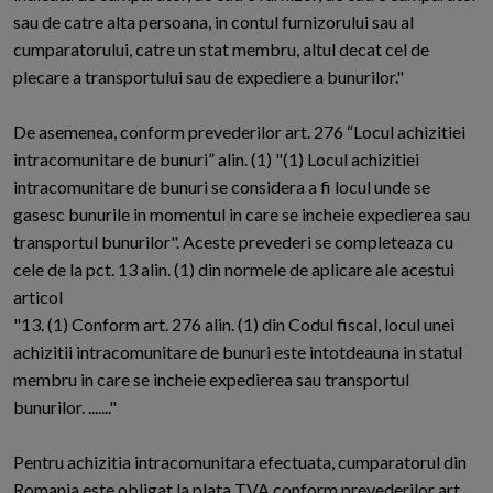
sau de catre alta persoana, in contul furnizorului sau al
cumparatorului, catre un stat membru, altul decat cel de
plecare a transportului sau de expediere a bunurilor."
De asemenea, conform prevederilor art. 276 “Locul achizitiei
intracomunitare de bunuri” alin. (1) "(1) Locul achizitiei
intracomunitare de bunuri se considera a fi locul unde se
gasesc bunurile in momentul in care se incheie expedierea sau
transportul bunurilor". Aceste prevederi se completeaza cu
cele de la pct. 13 alin. (1) din normele de aplicare ale acestui
articol
"13. (1) Conform art. 276 alin. (1) din Codul fiscal, locul unei
achizitii intracomunitare de bunuri este intotdeauna in statul
membru in care se incheie expedierea sau transportul
bunurilor. ......."
Pentru achizitia intracomunitara efectuata, cumparatorul din
Romania este obligat la plata TVA conform prevederilor art.