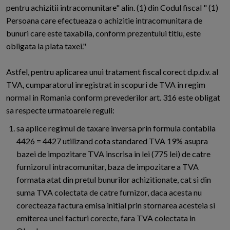
pentru achizitii intracomunitare" alin. (1) din Codul fiscal " (1)
Persoana care efectueaza o achizitie intracomunitara de
bunuri care este taxabila, conform prezentului titlu, este
obligata la plata taxei."
Astfel, pentru aplicarea unui tratament fiscal corect d.p.d.v. al
TVA, cumparatorul inregistrat in scopuri de TVA in regim
normal in Romania conform prevederilor art. 316 este obligat
sa respecte urmatoarele reguli:
sa aplice regimul de taxare inversa prin formula contabila
4426 = 4427 utilizand cota standared TVA 19% asupra
bazei de impozitare TVA inscrisa in lei (775 lei) de catre
furnizorul intracomunitar, baza de impozitare a TVA
formata atat din pretul bunurilor achizitionate, cat si din
suma TVA colectata de catre furnizor, daca acesta nu
corecteaza factura emisa initial prin stornarea acesteia si
emiterea unei facturi corecte, fara TVA colectata in