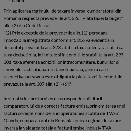
Olanda.
Prin aplicarea regimului de taxare inversa, cumparatorul din
Romania respecta prevederile art. 326 "Plata taxei la buget"
alin. (2) din Codul fiscal
"(2) Prin exceptie de la prevederile alin. (1), persoana
impozabila inregistrata conform art. 316 va evidentia in
decontul prevazut la art. 323, atat ca taxa colectata, cat si ca
taxa deductibila, in limitele si in conditiile stabilite la art. 297 -
301, taxa aferenta achizitiilor intracomunitare, bunurilor si
serviciilor achizitionate in beneficiul sau, pentru care
respectiva persoana este obligata la plata taxei, in conditiile
prevazute la art. 307 alin. (2) - (6)."
In situatia in care furnizorul nu raspunde solicitarii
cumparatorului de a corecta factura emisa, prin emiterea unei
facturi corecte, considerand operatiunea scutita de TVA in
Olanda, cumparatorul din Romania aplica regimul de taxare
inversa la valoarea totala a facturii emise, inclusiv TVA