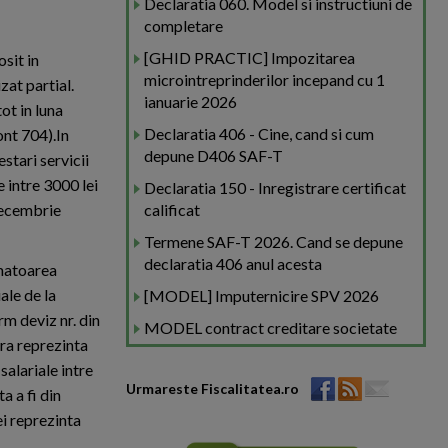
Declaratia 060. Model si instructiuni de
completare
[GHID PRACTIC] Impozitarea
osit in
microintreprinderilor incepand cu 1
zat partial.
ianuarie 2026
ot in luna
Declaratia 406 - Cine, cand si cum
ont 704).In
depune D406 SAF-T
stari servicii
e intre 3000 lei
Declaratia 150 - Inregistrare certificat
decembrie
calificat
Termene SAF-T 2026. Cand se depune
declaratia 406 anul acesta
rmatoarea
ale de la
[MODEL] Imputernicire SPV 2026
rm deviz nr. din
MODEL contract creditare societate
era reprezinta
salariale intre
Urmareste Fiscalitatea.ro
a a fi din
ei reprezinta