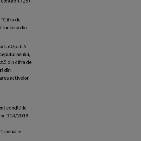
t contabil 725)
e “Cifra de
, inclusiv din
art. 60 pct. 5
ceputul anului,
t.5 din cifra de
ri din
zarea activelor
ent conditiile
 nr. 114/2018,
 1 ianuarie