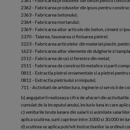
2361 - Fabricarea produselor din beton pentru construc
2362 - Fabricarea produselor din ipsos pentru construct
2363 - Fabricarea betonului;
2364 - Fabricarea mortarului;
2369 - Fabricarea altor articole din beton, ciment si ips
2370 - Taierea, fasonarea si finisarea pietrei;
2223 - Fabricarea articolelor din material plastic pentru
1623 - Fabricarea altor elemente de dulgherie si tampla
2512 - Fabricarea de usi si ferestre din metal;
2511 - Fabricarea de constructii metalice si parti comp
0811 - Extractia pietrei ornamentale si a pietrei pentru co
0812 - Extractia pietrisului si nisipului;
711 - Activitati de arhitectura, inginerie si servicii de c
b) angajatorii realizeaza cifra de afaceri din activitatile 
cumulat de la inceputul anului, inclusiv luna in care aplic
c) veniturile brute lunare din salarii si asimilate salariil
aplica scutirea, sunt cuprinse intre 3.000 si 30.000 lei l
d) scutirea se aplica potrivit instructiunilor la ordinul co