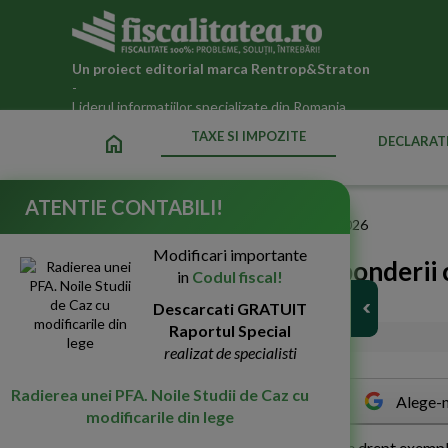
Un proiect editorial marca
Rentrop&Straton
-
Liderul informatiilor specializate din Romania
TAXE SI IMPOZITE
home
DECLARATI
ATENTIE CONTABILI!
Fiscalitatea.ro
»
Taxe si impozite datorate statului in 2026
Modificari importante
Algoritmul de calcul al ponderii 
in
Codul fiscal!
constructii
Descarcati GRATUIT
Raportul Special
16-Apr-2019
16886
realizat de specialisti
Radierea unei PFA. Noile Studii de Caz cu
Alege-n
modificarile din lege
I
n studiul de caz propus astazi, vor fi luate drept exempl