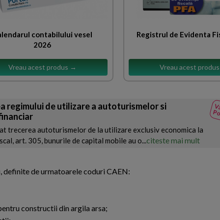
lendarul contabilului vesel
Registrul de Evidenta Fi
2026
Vreau acest produs →
Vreau acest produ
 regimului de utilizare a autoturismelor si
Va
Po
financiar
t trecerea autoturismelor de la utilizare exclusiv economica la
citeste mai mult
cal, art. 305, bunurile de capital mobile au o...
ii, definite de urmatoarele coduri CAEN:
entru constructii din argila arsa;