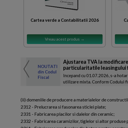
Cartea verde a Contabilitatii 2026
Ca
Vreau acest produs →
Ajustarea TVA la modificarea
 de expertul
NOUTATI
particularitatile leasingului 
odul Fiscal
din Codul
Incepand cu 01.07.2026, s-a hotara
Fiscal
utilizare mixta. Conform Codului fis
(ii) domeniile de producere a materialelor de construct
2312 - Prelucrarea si fasonarea sticlei plate;
2331 - Fabricarea placilor si dalelor din ceramic;
2332 - Fabricarea caramizilor, tiglelor si altor produse p