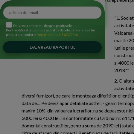
"1. Societ
activitate
Da, vreau informatii despre produsele
Rentrop&Straton. Sunt de acord ca datele personale sa fie
Valoarea 
prelucrate conform
Regulamentul UE 679/2016
martie 201
lunile pre
constructi
si 4000 l
2018?"
2. O alta 
activitat
diversi furnizori, pe care le monteaza diferitilor clienti
data de.... Pe deviz apar detaliate astfel: - geam termo
maxim 10%, din valoarea lucrarilor, nu se depaseste niciod
3000 lei si 4000 lei. In conformitate cu Ordinul nr. 611
domeniul constructiilor, pentru suma de 2090 lei (total 
cifra de afaceri din comert? Beneficiaza de facilitat