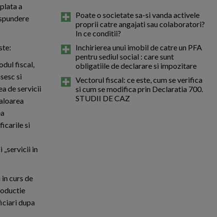
 plata a
Poate o societate sa-si vanda activele
aspundere
proprii catre angajati sau colaboratori?
In ce conditii?
ste:
Inchirierea unui imobil de catre un PFA
pentru sediul social : care sunt
odul fiscal,
obligatiile de declarare si impozitare
sesc si
Vectorul fiscal: ce este, cum se verifica
a de servicii
si cum se modifica prin Declaratia 700.
STUDII DE CAZ
valoarea
ea
icarile si
 „servicii in
 in curs de
roductie
ficiari dupa