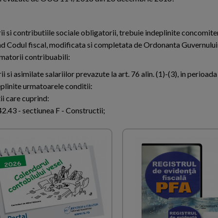
rii si contributiile sociale obligatorii, trebuie indeplinite concomite
ind Codul fiscal, modificata si completata de Ordonanta Guvernului
rmatorii contribuabili:
i si asimilate salariilor prevazute la art. 76 alin. (1)-(3), in perioada
linite urmatoarele conditii:
ii care cuprind:
42.43 - sectiunea F - Constructii;