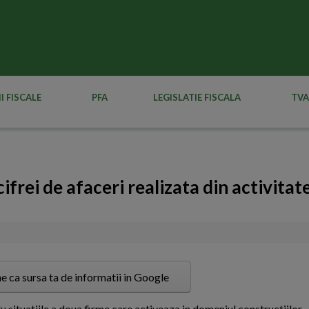
I FISCALE
PFA
LEGISLATIE FISCALA
TVA
cifrei de afaceri realizata din activitat
e ca sursa ta de informatii in Google
u situatiile a doua firme care activeaza in domeniul constructiilor.