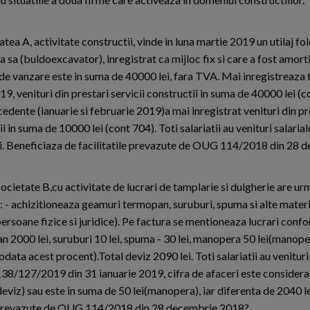
atea A, activitate constructii, vinde in luna martie 2019 un utilaj fol
a sa (buldoexcavator), inregistrat ca mijloc fix si care a fost amorti
de vanzare este in suma de 40000 lei, fara TVA. Mai inregistreaza t
9, venituri din prestari servicii constructii in suma de 40000 lei (c
cedente (ianuarie si februarie 2019)a mai inregistrat venituri din pre
i in suma de 10000 lei (cont 704). Toti salariatii au venituri salarial
ei. Beneficiaza de facilitatile prevazute de OUG 114/2018 din 28 
societate B,cu activitate de lucrari de tamplarie si dulgherie are u
e: - achizitioneaza geamuri termopan, suruburi, spuma si alte materi
(persoane fizice si juridice). Pe factura se mentioneaza lucrari confo
pan 2000 lei, suruburi 10 lei, spuma - 30 lei, manopera 50 lei(manop
ata acest procent).Total deviz 2090 lei. Toti salariatii au venituri 
/138/127/2019 din 31 ianuarie 2019, cifra de afaceri este considerat
deviz) sau este in suma de 50 lei(manopera), iar diferenta de 2040 l
ile prevazute de OUG 114/2018 din 28 decembrie 2018?