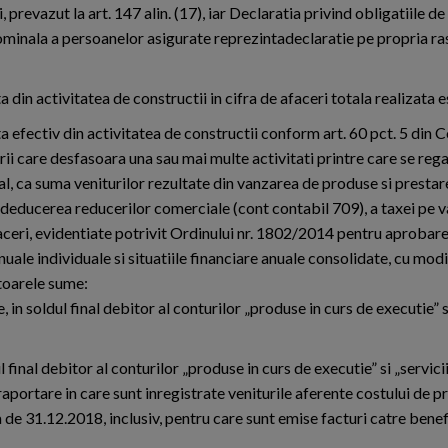
, prevazut la art. 147 alin. (17), iar Declaratia privind obligatiile de
 nominala a persoanelor asigurate reprezintadeclaratie pe propria r
a din activitatea de constructii in cifra de afaceri totala realizata e
a efectiv din activitatea de constructii conform art. 60 pct. 5 din C
rii care desfasoara una sau mai multe activitati printre care se rega
l, ca suma veniturilor rezultate din vanzarea de produse si prestare
a deducerea reducerilor comerciale (cont contabil 709), a taxei pe 
faceri, evidentiate potrivit Ordinului nr. 1802/2014 pentru aprobar
uale individuale si situatiile financiare anuale consolidate, cu modif
toarele sume:
 in soldul final debitor al conturilor „produse in curs de executie” si
final debitor al conturilor „produse in curs de executie” si „servicii
raportare in care sunt inregistrate veniturile aferente costului de p
a de 31.12.2018, inclusiv, pentru care sunt emise facturi catre bene