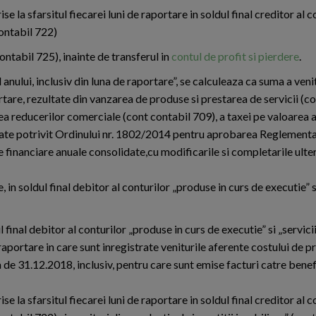
 la sfarsitul fiecarei luni de raportare in soldul final creditor al c
contabil 722)
contabil 725), inainte de transferul in
contul de profit si pierdere
.
 anului, inclusiv din luna de raportare”, se calculeaza ca suma a veni
ortare, rezultate din vanzarea de produse si prestarea de servicii (c
a reducerilor comerciale (cont contabil 709), a taxei pe valoarea 
ntiate potrivit Ordinului nr. 1802/2014 pentru aprobarea Reglementa
ile financiare anuale consolidate,cu modificarile si completarile ulte
 in soldul final debitor al conturilor „produse in curs de executie” si
final debitor al conturilor „produse in curs de executie” si „servicii
raportare in care sunt inregistrate veniturile aferente costului de p
a de 31.12.2018, inclusiv, pentru care sunt emise facturi catre bene
 la sfarsitul fiecarei luni de raportare in soldul final creditor al c