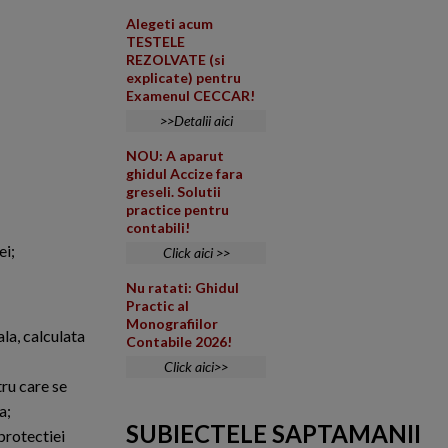
Alegeti acum
TESTELE
REZOLVATE (si
explicate) pentru
Examenul CECCAR!
>>Detalii aici
NOU: A aparut
ghidul Accize fara
greseli. Solutii
practice pentru
contabili!
ei;
Click aici >>
Nu ratati: Ghidul
Practic al
Monografiilor
ala, calculata
Contabile 2026!
Click aici>>
tru care se
a;
SUBIECTELE SAPTAMANII
 protectiei