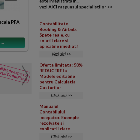
este inregistrata in...
vezi AICI raspunsul specialistilor <<
scala PFA
Contabilitate
Booking & Airbnb.
Spete reale, cu
solutii clare si
s →
aplicabile imediat!
Vezi aici >>
Oferta limitata: 50%
lidat de expertul
Conditii sponsorizare 
REDUCERE la
rtal Codul Fiscal
NOUTATI
Modele editabile
din Codul
Ce conditii trebuie indeplinite
pentru Calculatia
Fiscal
profit, catre ''Directia General
Costurilor
Click aici >>
Manualul
Contabilului
Incepator. Exemple
rezolvate si
explicatii clare
Click aici >>