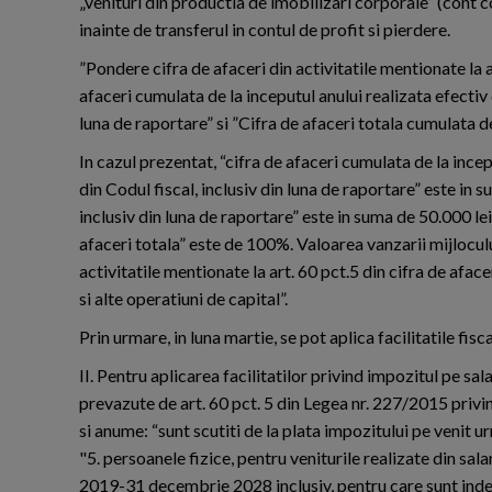
„venituri din productia de imobilizari corporale” (cont co
inainte de transferul in contul de profit si pierdere.
”Pondere cifra de afaceri din activitatile mentionate la a
afaceri cumulata de la inceputul anului realizata efectiv 
luna de raportare” si ”Cifra de afaceri totala cumulata de 
In cazul prezentat, “cifra de afaceri cumulata de la incep
din Codul fiscal, inclusiv din luna de raportare” este in s
inclusiv din luna de raportare” este in suma de 50.000 lei,
afaceri totala” este de 100%. Valoarea vanzarii mijlocului
activitatile mentionate la art. 60 pct.5 din cifra de afac
si alte operatiuni de capital”.
Prin urmare, in luna martie, se pot aplica facilitatile fis
II. Pentru aplicarea facilitatilor privind impozitul pe sal
prevazute de art. 60 pct. 5 din Legea nr. 227/2015 priv
si anume: “sunt scutiti de la plata impozitului pe venit u
"5. persoanele fizice, pentru veniturile realizate din salari
2019-31 decembrie 2028 inclusiv, pentru care sunt indep