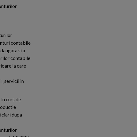
onturilor
turilor
onturi contabile
adaugata si a
rilor contabile
rioare,la care
 „servicii in
 in curs de
roductie
ficiari dupa
onturilor