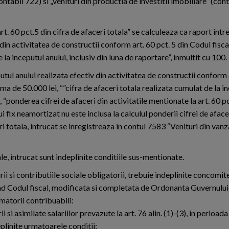
ntabil 722) si „venituri din productia de investitii imobiliare” (con
rt. 60 pct.5 din cifra de afaceri totala” se calculeaza ca raport intr
din activitatea de constructii conform art. 60 pct. 5 din Codul fiscal
la inceputul anului, inclusiv din luna de raportare”, inmultit cu 100.
utul anului realizata efectiv din activitatea de constructii conform 
uma de 50.000 lei, “”cifra de afaceri totala realizata cumulat de la in
 “ponderea cifrei de afaceri din activitatile mentionate la art. 60 pc
 fix neamortizat nu este inclusa la calculul ponderii cifrei de aface
eri totala, intrucat se inregistreaza in contul 7583 “Venituri din van
cale, intrucat sunt indeplinite conditiile sus-mentionate.
arii si contributiile sociale obligatorii, trebuie indeplinite concomit
ind Codul fiscal, modificata si completata de Ordonanta Guvernului
rmatorii contribuabili:
i si asimilate salariilor prevazute la art. 76 alin. (1)-(3), in perioada
linite urmatoarele conditii: