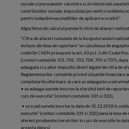
sociale si persoanelor varstnice si al ministrului sanatatii
contributiilor sociale, impozitului pe venit si evidenta
pentru indeplinireaconditiilor de aplicare a scutirii."
Algoritmul de calcul al ponderii cifrei de afaceri realizat
“Cifra de afaceri cumulata de la inceputul anului realizat
inclusiv din luna de raportare” se calculeaza de angajato
codurile CAEN prevazute la art. 60 pct. 5 din Codul fisca
(conturi contabile 701, 702, 703, 704, 705 si 707), dup
adaugata si a altor impozite direct legate de cifra de a
Reglementarilor contabile privind situatiile financiare an
completarile ulterioare, la care se adauga/se scad urma
• se adauga sumele inscrise la sfarsitul lunii de raportare,
curs de executie” (conturi contabile 331 si 332),
• se scad sumele inscrise la data de 31.12.2018 in soldul 
executie” (conturi contabile 331 si 332) pana la luna de 
aferent produselor/serviciilor in curs de executie la dat
aceasta data si