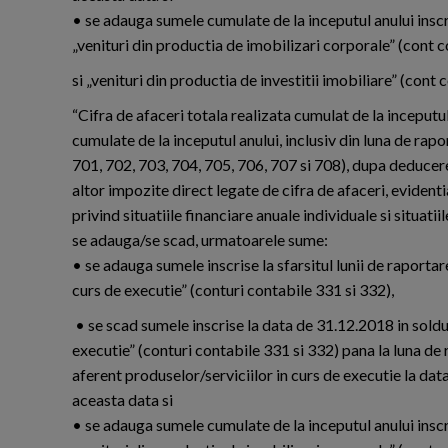
• se adauga sumele cumulate de la inceputul anului inscrise
„venituri din productia de imobilizari corporale” (cont 
si „venituri din productia de investitii imobiliare” (cont 
“Cifra de afaceri totala realizata cumulat de la inceputul
cumulate de la inceputul anului, inclusiv din luna de rap
701, 702, 703, 704, 705, 706, 707 si 708), dupa deducere
altor impozite direct legate de cifra de afaceri, evide
privind situatiile financiare anuale individuale si situati
se adauga/se scad, urmatoarele sume:
• se adauga sumele inscrise la sfarsitul lunii de raportare,
curs de executie” (conturi contabile 331 si 332),
• se scad sumele inscrise la data de 31.12.2018 in soldul 
executie” (conturi contabile 331 si 332) pana la luna de 
aferent produselor/serviciilor in curs de executie la dat
aceasta data si
• se adauga sumele cumulate de la inceputul anului inscrise