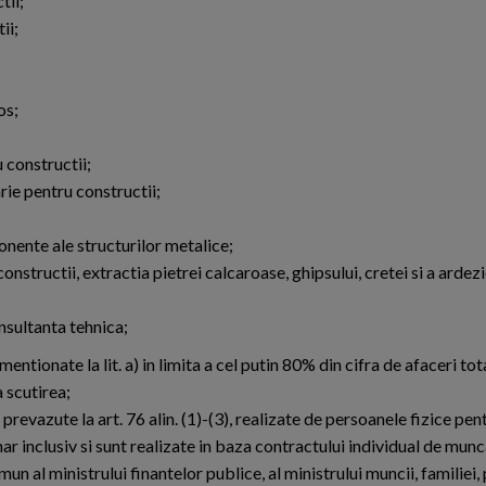
tii;
ii;
os;
 constructii;
rie pentru constructii;
onente ale structurilor metalice;
nstructii, extractia pietrei calcaroase, ghipsului, cretei si a ardezi
onsultanta tehnica;
mentionate la lit. a) in limita a cel putin 80% din cifra de afaceri tot
a scutirea;
or prevazute la art. 76 alin. (1)-(3), realizate de persoanele fizice pen
unar inclusiv si sunt realizate in baza contractului individual de munc
mun al ministrului finantelor publice, al ministrului muncii, familiei,