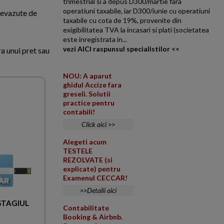
trimestrial si a depus D300/martie fara
operatiuni taxabile, iar D300/iunie cu operatiuni
prevazute de
taxabile cu cota de 19%, provenite din
exigibilitatea TVA la incasari si plati (societatea
este inregistrata in...
vezi AICI raspunsul specialistilor <<
a unui pret sau
NOU: A aparut
ghidul Accize fara
greseli. Solutii
practice pentru
contabili!
Click aici >>
Alegeti acum
TESTELE
REZOLVATE (si
explicate) pentru
Examenul CECCAR!
>>Detalii aici
 STAGIUL
Contabilitate
Booking & Airbnb.