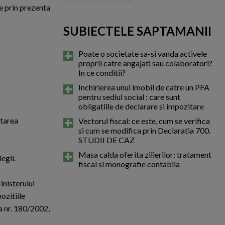
te prin prezenta
SUBIECTELE SAPTAMANII
Poate o societate sa-si vanda activele
proprii catre angajati sau colaboratori?
In ce conditii?
Inchirierea unui imobil de catre un PFA
pentru sediul social : care sunt
obligatiile de declarare si impozitare
ctarea
Vectorul fiscal: ce este, cum se verifica
si cum se modifica prin Declaratia 700.
STUDII DE CAZ
Masa calda oferita zilierilor: tratament
egii.
fiscal si monografie contabila
inisterului
ozitiile
a nr. 180/2002,