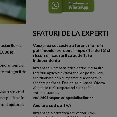
SFATURI DE LA EXPERTI
acturilor la
Vanzarea succesiva a terenurilor din
patrimoniul personal. Impozitul de 1% si
.000 lei.
riscul reincadrarii ca activitate
independenta
nanciar pentru
Intrebare:
Persoana fizica detine mai multe
lte categorii de
terenuri agricole extravilane, de peste 8 ani,
achizitionate prin cumparare si arendate in
aceasta perioada. Decide sa le vanda. Oferta
vine de la trei cumparatori care, prin
tiile de venit
antecontracte...
ergie. Insa in
vezi AICI raspunsul specialistilor <<
rimit ajutorul,
Anulare cod de TVA
Intrebare:
Societatea are vector TVA