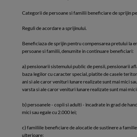
Categorii de persoane si familii beneficiare de sprijin 
Reguli de acordare a sprijinului.
Beneficiaza de sprijin pentru compensarea pretului la e
persoane si familii, denumite in continuare beneficiari:
a) pensionarii sistemului public de pensii, pensionarii afl
baza legilor cu caracter special, platite de casele terito
ani si ale caror venituri lunare realizate sunt mai mici sa
varsta si ale caror venituri lunare realizate sunt mai mici
b) persoanele - copii si adulti - incadrate in grad de han
mici sau egale cu 2.000 lei;
c) familiile beneficiare de alocatie de sustinere a famil
ulterioare;