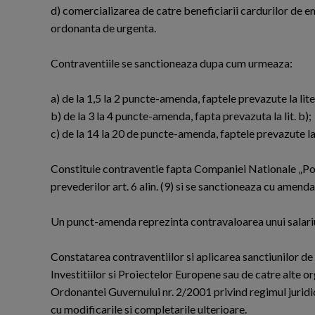
d) comercializarea de catre beneficiarii cardurilor de en
ordonanta de urgenta.
Contraventiile se sanctioneaza dupa cum urmeaza:
a) de la 1,5 la 2 puncte-amenda, faptele prevazute la liter
b) de la 3 la 4 puncte-amenda, fapta prevazuta la lit. b);
c) de la 14 la 20 de puncte-amenda, faptele prevazute la l
Constituie contraventie fapta Companiei Nationale „Pos
prevederilor art. 6 alin. (9) si se sanctioneaza cu amen
Un punct-amenda reprezinta contravaloarea unui salariu de
Constatarea contraventiilor si aplicarea sanctiunilor de
Investitiilor si Proiectelor Europene sau de catre alte org
Ordonantei Guvernului nr. 2/2001 privind regimul juridic
cu modificarile si completarile ulterioare.