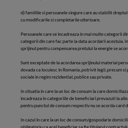
d) familiile si persoanele singure care au stabilit dreptul
cu modificarile si completarile ulterioare.
Persoanele care se incadreaza in mai multe categorii dint
categorii din care fac parte la data acordarii acestuia. I
sprijinul pentru compensarea pretului la energie se aco
Sunt exceptate de la acordarea sprijinului material perso
dovada ca locuiesc in Romania, potrivit legii, precum si
sociale in regim rezidential, publice sau private.
In situatia in care la un loc de consum la care domiciliaz
incadreaza in categoriile de beneficiari prevazuti la alin
pentru punctul de consum respectiv nu se acorda card d
In cazul in care la un loc de consum/gospodarie domiciliaza
obligatoriu ca acel beneficiar sa fie titularul contractulu