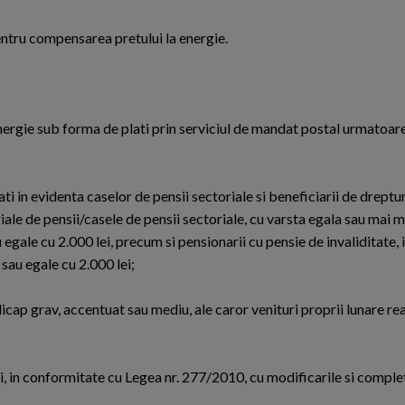
pentru compensarea pretului la energie.
nergie sub forma de plati prin serviciul de mandat postal urmatoare
ati in evidenta caselor de pensii sectoriale si beneficiarii de dreptu
riale de pensii/casele de pensii sectoriale, cu varsta egala sau mai 
u egale cu 2.000 lei, precum si pensionarii cu pensie de invaliditate,
 sau egale cu 2.000 lei;
dicap grav, accentuat sau mediu, ale caror venituri proprii lunare re
iei, in conformitate cu Legea nr. 277/2010, cu modificarile si comple