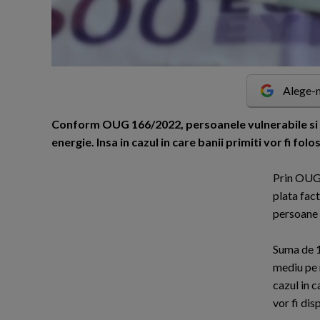
Alege-n
C
onform OUG 166/2022, persoanele vulnerabile si pen
energie. Insa in cazul in care banii primiti vor fi fol
Prin OUG 
plata fact
persoane a
Suma de 1
mediu pe 
cazul in c
vor fi di