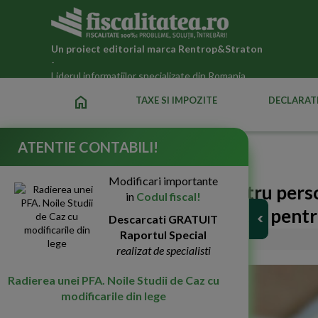
Un proiect editorial marca
Rentrop&Straton
-
Liderul informatiilor specializate din Romania
home
TAXE SI IMPOZITE
DECLARATI
ATENTIE CONTABILI!
Fiscalitatea.ro
»
Noutati fiscale 2026
Modificari importante
Amenzi de 6.000 lei pentru pers
in
Codul fiscal!
1.400 lei primita de la stat pentr
Descarcati GRATUIT
Raportul Special
14-Dec-2022
5595
realizat de specialisti
Radierea unei PFA. Noile Studii de Caz cu
modificarile din lege