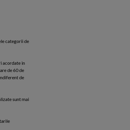
le categorii de
ri acordate in
mare de 60 de
 indiferent de
alizate sunt mai
tarile