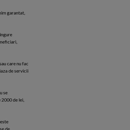
inim garantat,
singure
neficiari,
sau care nu fac
aza de servicii
nu se
 2000 de lei,
 este
ise de