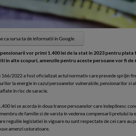
e ca sursa ta de informatii in Google
sionarii vor primi 1.400 lei de la stat in 2023 pentru plata f
ositi in alte scopuri, amenzile pentru aceste persoane vor fi de 6
166/2022 a fost oficializat actul normativ care prevede sprijin fi
urilor la energie in cazul persoanelor vulnerabile, pensionarilor si a
flate in risc de saracie.
.400 lei se acorda in doua transe persoanelor care indeplinesc condi
membru de familie si de varsta in vederea compensarii pretului la en
are regulile legislatiei in vigoare nu sunt respectate de cei care au p
spuse amenzi usturatoare.