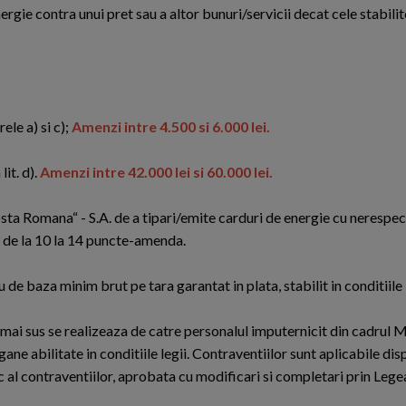
ergie contra unui pret sau a altor bunuri/servicii decat cele stabili
ele a) si c);
Amenzi intre 4.500 si 6.000 lei.
it. d).
Amenzi intre 42.000 lei si 60.000 lei.
ta Romana“ - S.A. de a tipari/emite carduri de energie cu nerespe
da de la 10 la 14 puncte-amenda.
 baza minim brut pe tara garantat in plata, stabilit in conditiile l
 mai sus se realizeaza de catre personalul imputernicit din cadrul M
ane abilitate in conditiile legii. Contraventiilor sunt aplicabile disp
 al contraventiilor, aprobata cu modificari si completari prin Lege