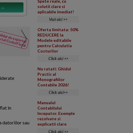
Spete reale, cu
solutii clare si
s →
aplicabile imediat!
Vezi aici >>
Oferta limitata: 50%
Tratamentul fiscal si obl
lidat de expertul
REDUCERE la
NOUTATI
rtal Codul Fiscal
Modele editabile
din Codul
Colegiul teritorial al medicilo
pentru Calculatia
Fiscal
nutritie cu o taxa de participar
Costurilor
Click aici >>
Nu ratati: Ghidul
Practic al
siderate
Monografiilor
Contabile 2026!
Click aici>>
Manualul
lat in
Contabilului
Incepator. Exemple
rezolvate si
a datoriilor sau
explicatii clare
Click aici >>