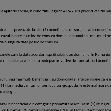
 la ajutorul social, in conditiile Legii nr. 416/2001 privind venitul m
re cele prevazute la alin. (1) beneficiaza de sprijinul aferent unei 
n cazul in care la un loc de consum domiciliaza unul sau mai multi be
rda o singura data pe loc de consum.
anele care la data acordarii sprijinului nu au domiciliul in Romania 
 persoanele care executa pedepse privative de libertate ori benefici
a unul sau mai multi beneficiari, au domiciliul si alte persoane care 
. (1), iar media veniturilor per locuitor/gospodarie este mai mare de
e energie.
 un beneficiar din categoria prevazuta la art. 3 alin. (1) lit. b), nu
i cu furnizorul/furnizorii de energie si/sau al facturii/facturilor em