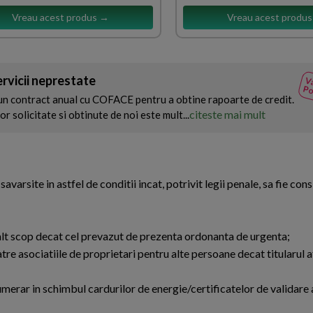
Vreau acest produs →
Vreau acest produ
rvicii neprestate
Va
Po
e un contract anual cu COFACE pentru a obtine rapoarte de credit.
citeste mai mult
r solicitate si obtinute de noi este mult...
varsite in astfel de conditii incat, potrivit legii penale, sa fie con
n alt scop decat cel prevazut de prezenta ordonanta de urgenta;
atre asociatiile de proprietari pentru alte persoane decat titularul af
numerar in schimbul cardurilor de energie/certificatelor de validare 