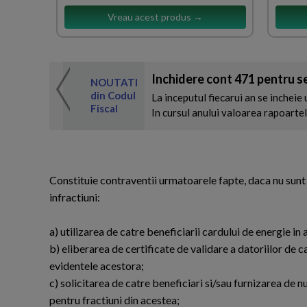
Vreau acest produs →
Inchidere cont 471 pentru se
 de expertul
NOUTATI
odul Fiscal
din Codul
La inceputul fiecarui an se inchei
Fiscal
In cursul anului valoarea rapoartelo
Constituie contraventii urmatoarele fapte, daca nu sunt sa
infractiuni:
a) utilizarea de catre beneficiarii cardului de energie i
b) eliberarea de certificate de validare a datoriilor de c
evidentele acestora;
c) solicitarea de catre beneficiari si/sau furnizarea de 
pentru fractiuni din acestea;