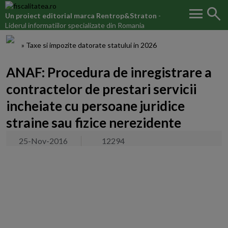
menu
search
Un proiect editorial marca
Rentrop&Straton
-
Liderul informatiilor specializate din Romania
Fiscalitatea.ro
»
Taxe si impozite datorate statului in 2026
ANAF: Procedura de inregistrare a
contractelor de prestari servicii
incheiate cu persoane juridice
straine sau fizice nerezidente
25-Nov-2016
12294