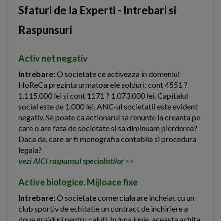
Sfaturi de la Experti - Intrebari si
Raspunsuri
Activ net negativ
Intrebare:
O societate ce activeaza in domeniul
HoReCa prezinta urmatoarele solduri: cont 4551 ?
1.115.000 lei si cont 1171 ? 1.073.000 lei. Capitalul
social este de 1.000 lei. ANC-ul societatii este evident
negativ. Se poate ca actionarul sa renunte la creanta pe
care o are fata de societate si sa diminuam pierderea?
Daca da, care ar fi monografia contabila si procedura
legala?
vezi AICI raspunsul specialistilor
<<
Active biologice. Mijloace fixe
Intrebare:
O societate comerciala are incheiat cu un
club sportiv de echitatie un contract de inchiriere a
doua grajduri pentru caluti. In luna iunie, aceasta achita