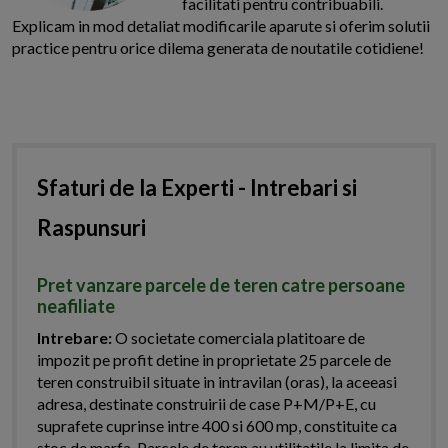
facilitati pentru contribuabili.
Explicam in mod detaliat modificarile aparute si oferim solutii
practice pentru orice dilema generata de noutatile cotidiene!
Sfaturi de la Experti - Intrebari si
Raspunsuri
Pret vanzare parcele de teren catre persoane
neafiliate
Intrebare:
O societate comerciala platitoare de
impozit pe profit detine in proprietate 25 parcele de
teren construibil situate in intravilan (oras), la aceeasi
adresa, destinate construirii de case P+M/P+E, cu
suprafete cuprinse intre 400 si 600 mp, constituite ca
stoc de marfa. Parcele de teren au utilitatile la limita de