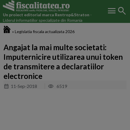
menu
search
Un proiect editorial marca
Rentrop&Straton
-
Liderul informatiilor specializate din Romania
Fiscalitatea.ro
»
Legislatia fiscala actualizata 2026
Angajat la mai multe societati:
Imputernicire utilizarea unui token
de transmitere a declaratiilor
electronice
11-Sep-2018
6519