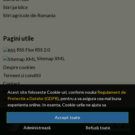
Stiri juridice
Stiri agricole din Romania
Pagini utile
RSS Flux RSS 2.0
Sitemap XML
Despre cookies
Termeni si conditii
Contact
Publicitate
Acest site foloseste Cookie-uri, conform noului
Regulament de
Protectie a Datelor (GDPR)
, pentru a va asigura cea mai buna
Privacy policy RO
experienta online. In esenta, Cookie-urile ne ajuta sa
imbunatatim continutul de pe site, oferindu-va dvs., cititorul, o
© 2026 Fiscalitatea.ro. Toate drepturile rezervate.
experienta online personalizata si mult mai rapida. Ele sunt
Accept toate
folosite doar de site-ul nostru si partenerii nostri de incredere.
Administrează
Refuză toate
Click
AICI
pentru detalii despre politica de Cookie-uri.