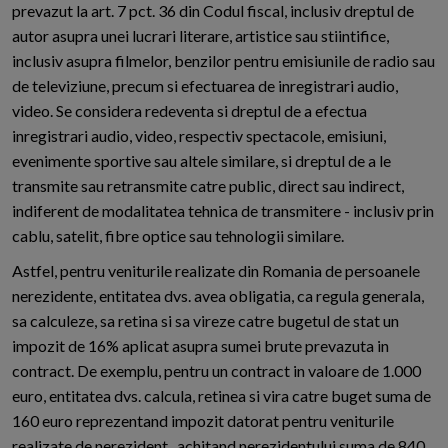
prevazut la art. 7 pct. 36 din Codul fiscal, inclusiv dreptul de
autor asupra unei lucrari literare, artistice sau stiintifice,
inclusiv asupra filmelor, benzilor pentru emisiunile de radio sau
de televiziune, precum si efectuarea de inregistrari audio,
video. Se considera redeventa si dreptul de a efectua
inregistrari audio, video, respectiv spectacole, emisiuni,
evenimente sportive sau altele similare, si dreptul de a le
transmite sau retransmite catre public, direct sau indirect,
indiferent de modalitatea tehnica de transmitere - inclusiv prin
cablu, satelit, fibre optice sau tehnologii similare.
Astfel, pentru veniturile realizate din Romania de persoanele
nerezidente, entitatea dvs. avea obligatia, ca regula generala,
sa calculeze, sa retina si sa vireze catre bugetul de stat un
impozit de 16% aplicat asupra sumei brute prevazuta in
contract. De exemplu, pentru un contract in valoare de 1.000
euro, entitatea dvs. calcula, retinea si vira catre buget suma de
160 euro reprezentand impozit datorat pentru veniturile
realizate de nerezident , achitand nerezidentului suma de 840