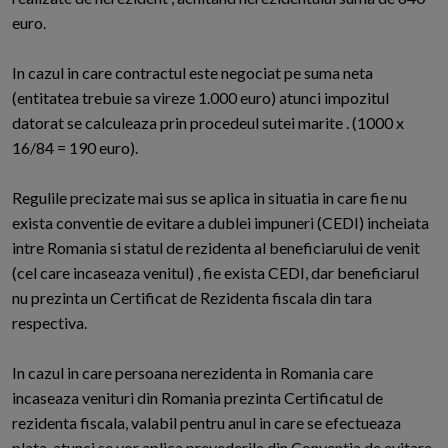
euro.
In cazul in care contractul este negociat pe suma neta
(entitatea trebuie sa vireze 1.000 euro) atunci impozitul
datorat se calculeaza prin procedeul sutei marite . (1000 x
16/84 = 190 euro).
Regulile precizate mai sus se aplica in situatia in care fie nu
exista conventie de evitare a dublei impuneri (CEDI) incheiata
intre Romania si statul de rezidenta al beneficiarului de venit
(cel care incaseaza venitul) , fie exista CEDI, dar beneficiarul
nu prezinta un Certificat de Rezidenta fiscala din tara
respectiva.
In cazul in care persoana nerezidenta in Romania care
incaseaza venituri din Romania prezinta Certificatul de
rezidenta fiscala, valabil pentru anul in care se efectueaza
plata, atunci se vor aplica prevederile din Conventia de evitare