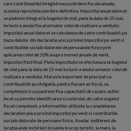
care contribuabilul inregistreaza pierdere fiscala anuala,
aceasta reprezinta pierdere definitiva. Impozitul anual datorat
se plateste integral la bugetul de stat, pana la data de 25 mai,
inclusiv a anului fiscal urmator celui de realizare a venitului.
Impozitul anual datorat se calculeaza de catre contribuabil, pe
baza datelor din declaratia unica privind impozitul pe venit si
contributiile sociale datorate de persoanele fizice prin
aplicarea cotei de 10% asupra normei anuale de venit,
impozitul fiind final. Plata impozitului se efectueaza la bugetul
de stat pana la data de 25 mai inclusiv a anului urmator celui de
realizare a venitului. Mai este important de precizat ca
contribuabilii au obligatia, pentru fiecare an fiscal, sa
completeze si sa pastreze fisa capacitatii de cazare, astfel
incat sa permita identificarea si controlul, de catre organul
fiscal competent, a informatiilor utilizate la completarea
declaratiei unice privind impozitul pe venit si contributiile
sociale datorate de persoane fizice. Asadar, indiferent de
locatia unde inchiriezi locuinta in scop turistic, la mare, la