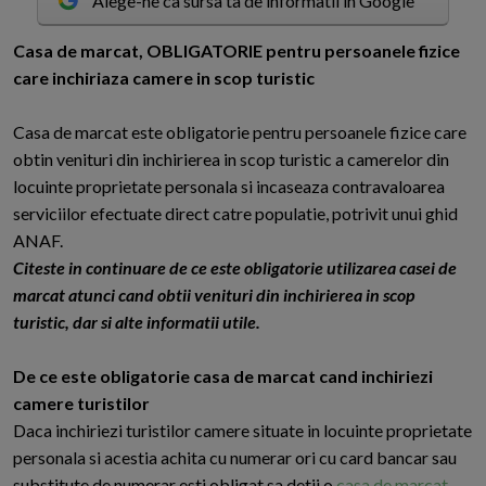
Alege-ne ca sursa ta de informatii in Google
C
asa de marcat, OBLIGATORIE pentru persoanele fizice
care inchiriaza camere in scop turistic
Casa de marcat este obligatorie pentru persoanele fizice care
obtin venituri din inchirierea in scop turistic a camerelor din
locuinte proprietate personala si incaseaza contravaloarea
serviciilor efectuate direct catre populatie, potrivit unui ghid
ANAF.
Citeste in continuare de ce este obligatorie utilizarea casei de
marcat atunci cand obtii venituri din inchirierea in scop
turistic, dar si alte informatii utile.
De ce este obligatorie casa de marcat cand inchiriezi
camere turistilor
Daca inchiriezi turistilor camere situate in locuinte proprietate
personala si acestia achita cu numerar ori cu card bancar sau
substitute de numerar esti obligat sa detii o
casa de marcat
.