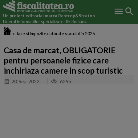
menu
search
Un proiect editorial marca
Rentrop&Straton
-
Liderul informatiilor specializate din Romania
Fiscalitatea.ro
»
Taxe si impozite datorate statului in 2026
Casa de marcat, OBLIGATORIE
pentru persoanele fizice care
inchiriaza camere in scop turistic
20-Sep-2022
6295