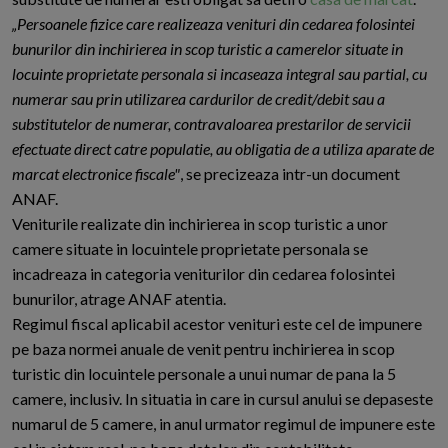
„Persoanele fizice care realizeaza venituri din cedarea folosintei
bunurilor din inchirierea in scop turistic a camerelor situate in
locuinte proprietate personala si incaseaza integral sau partial, cu
numerar sau prin utilizarea cardurilor de credit/debit sau a
substitutelor de numerar, contravaloarea prestarilor de servicii
efectuate direct catre populatie, au obligatia de a utiliza aparate de
marcat electronice fiscale"
, se precizeaza intr-un document
ANAF.
Veniturile realizate din inchirierea in scop turistic a unor
camere situate in locuintele proprietate personala se
incadreaza in categoria veniturilor din cedarea folosintei
bunurilor, atrage ANAF atentia.
Regimul fiscal aplicabil acestor venituri este cel de impunere
pe baza normei anuale de venit pentru inchirierea in scop
turistic din locuintele personale a unui numar de pana la 5
camere, inclusiv. In situatia in care in cursul anului se depaseste
numarul de 5 camere, in anul urmator regimul de impunere este