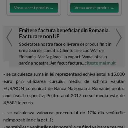
Vreau acest produs →
Vreau acest produs →
Emitere factura beneficiar din Romania.
Facturare non UE
Societatea nostra face o livrare de produs finit in
urmatoarele conditii: Clientul are cod VAT de
Romania. Marfa pleaca la export. Vama intra in
citeste mai mult
sarcina noastra, Am facut factura...
- se calculeaza suma in lei reprezentand echivalentul a 15.000
euro prin utilizarea cursului mediu de schimb valutar
EUR/RON comunicat de Banca Nationala a Romaniei pentru
anul fiscal respectiv; Pentru anul 2017 cursul mediu este de
4,5681 lei/euro.
- se calculeaza valoarea procentului de 10% din veniturile
neimpozabile de la pct. 1;
- se stabilesc veniturile neimpozabile ca fiind valoarea cea mai