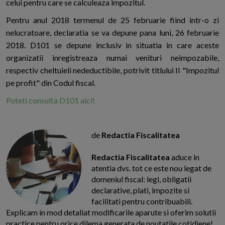
celui pentru care se calculeaza impozitul.
Pentru anul 2018 termenul de 25 februarie fiind intr-o zi
nelucratoare, declaratia se va depune pana luni, 26 februarie
2018. D101 se depune inclusiv in situatia in care aceste
organizatii inregistreaza numai venituri neimpozabile,
respectiv cheltuieli nedeductibile, potrivit titlului II "Impozitul
pe profit" din Codul fiscal.
Puteti consulta D101 aici!
de
Redactia Fiscalitatea
Redactia Fiscalitatea
aduce in
atentia dvs. tot ce este nou legat de
domeniul fiscal: legi, obligatii
declarative, plati, impozite si
facilitati pentru contribuabili.
Explicam in mod detaliat modificarile aparute si oferim solutii
practice pentru orice dilema generata de noutatile cotidiene!