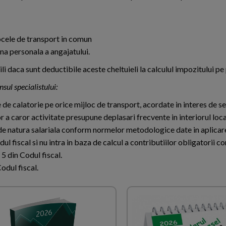
locele de transport in comun
na personala a angajatului.
i daca sunt deductibile aceste cheltuieli la calculul impozitului pe 
sul specialistului:
de calatorie pe orice mijloc de transport, acordate in interes de se
or a caror activitate presupune deplasari frecvente in interiorul loca
de natura salariala conform normelor metodologice date in aplicarea
dul fiscal si nu intra in baza de calcul a contributiilor obligatorii 
t. 5 din Codul fiscal.
Codul fiscal.