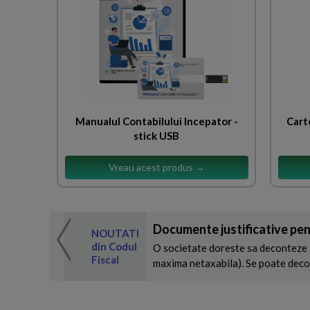
Manualul Contabilului Incepator -
Cart
stick USB
Vreau acest produs →
Documente justificative pentr
 de expertul
NOUTATI
odul Fiscal
din Codul
O societate doreste sa deconteze 2
Fiscal
maxima netaxabila). Se poate decon