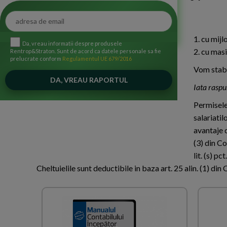
sarcinilor de serviciu:
1. cu mij
Da, vreau informatii despre produsele
2. cu masi
Rentrop&Straton. Sunt de acord ca datele personale sa fie
prelucrate conform
Regulamentul UE 679/2016
Vom stabil
Iata raspun
Permisele 
salariatil
avantaje 
(3) din Co
lit. (s) pc
Cheltuielile sunt deductibile in baza art. 25 alin. (1) din 