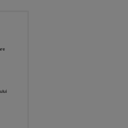
are
ului