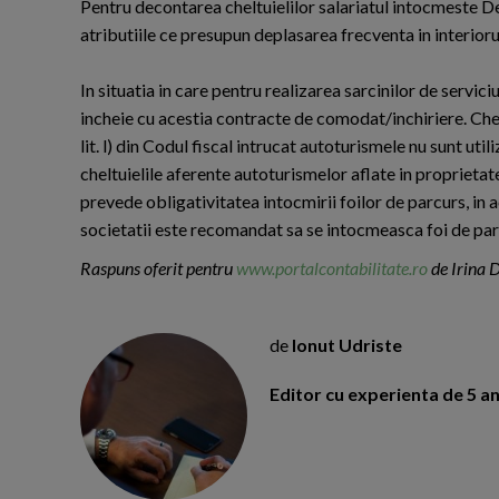
Pentru decontarea cheltuielilor salariatul intocmeste Dec
atributiile ce presupun deplasarea frecventa in interiorul lo
In situatia in care pentru realizarea sarcinilor de servic
incheie cu acestia contracte de comodat/inchiriere. Chelt
lit. l) din Codul fiscal intrucat autoturismele nu sunt util
cheltuielile aferente autoturismelor aflate in proprieta
prevede obligativitatea intocmirii foilor de parcurs, in a
societatii este recomandat sa se intocmeasca foi de parcur
Raspuns oferit pentru
www.portalcontabilitate.ro
de Irina 
de
Ionut Udriste
Editor cu experienta de 5 ani