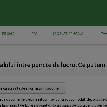
I FISCALE
PFA
LEGISLATIE FISCALA
TVA
nalului intre puncte de lucru. Ce pute
e ca sursa ta de informatii in Google
i ce documente trebuie intocmite (contract comodat, decont cheltui
e la un punct de lucru al societatii la alt punct de lucru pentru desf