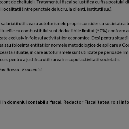
ont de cheltuieli. Tratamentul fiscal se justifica cu fisa postului d
calitatii (intre punctele de lucru, la clienti, institutii s.a.).
iu salariatii utilizeaza autoturismele proprii consider ca societatea 
uielile cu combustibilul sunt deductibile limitat (50%) conform art
izate exclusiv in folosul activitatilor economice. Desi pentru situatii
tea sau folosinta entitatilor normele metodologice de aplicare a Cod
ceasta situatie, in care autoturismele sunt utilizate pe perioade limi
s pentru a justifica utilizarea in scopul activitatii societatii.
Dumitrescu - Economist
 in domeniul contabil si fiscal. Redactor Fiscalitatea.ro si In