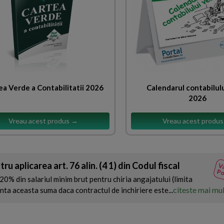
ea Verde a Contabilitatii 2026
Calendarul contabilulu
2026
Vreau acest produs →
Vreau acest produ
u aplicarea art. 76 alin. (4 1) din Codul fiscal
Va
Po
0% din salariul minim brut pentru chiria angajatului (limita
citeste mai mu
ta aceasta suma daca contractul de inchiriere este...