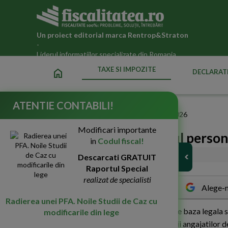
Un proiect editorial marca
Rentrop&Straton
-
Liderul informatiilor specializate din Romania
TAXE SI IMPOZITE
home
DECLARATI
ATENTIE CONTABILI!
Fiscalitatea.ro
»
Taxe si impozite datorate statului in 2026
Modificari importante
Cheltuieli cu transportul perso
in
Codul fiscal!
19-Oct-2017
Descarcati GRATUIT
3083
Raportul Special
realizat de specialisti
Alege-n
Radierea unei PFA. Noile Studii de Caz cu
P
rin cele ce urmeaza, vom vedea care este baza legala s
modificarile din lege
parcurs etc.) in cazul decontarii/deplasarii angajatilor d