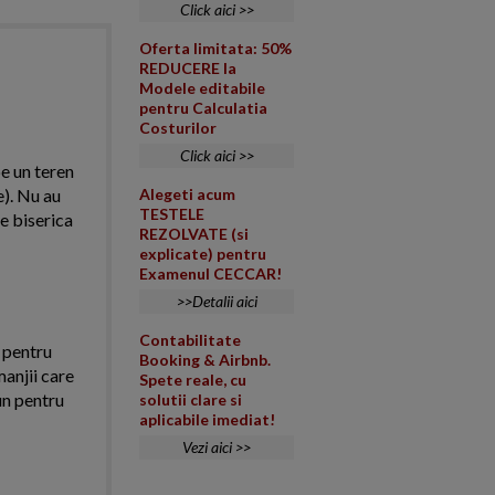
Click aici >>
Oferta limitata: 50%
REDUCERE la
Modele editabile
pentru Calculatia
Costurilor
Click aici >>
pe un teren
e). Nu au
Alegeti acum
TESTELE
e biserica
REZOLVATE (si
explicate) pentru
Examenul CECCAR!
>>Detalii aici
Contabilitate
i pentru
Booking & Airbnb.
manjii care
Spete reale, cu
un pentru
solutii clare si
aplicabile imediat!
Vezi aici >>