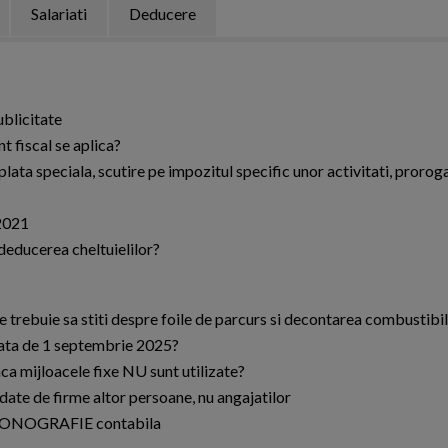
Salariati
Deducere
ublicitate
t fiscal se aplica?
plata speciala, scutire pe impozitul specific unor activitati, prorog
 2021
deducerea cheltuielilor?
 trebuie sa stiti despre foile de parcurs si decontarea combustibil
data de 1 septembrie 2025?
ca mijloacele fixe NU sunt utilizate?
date de firme altor persoane, nu angajatilor
a. MONOGRAFIE contabila