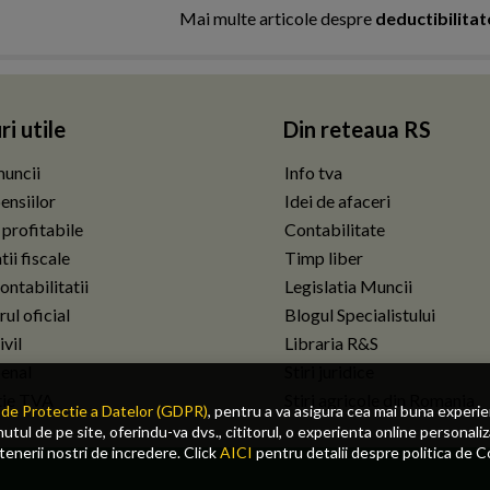
Mai multe articole despre
deductibilitate
ri utile
Din reteaua RS
uncii
Info tva
ensiilor
Idei de afaceri
 profitabile
Contabilitate
ii fiscale
Timp liber
ontabilitatii
Legislatia Muncii
ul oficial
Blogul Specialistului
vil
Libraria R&S
enal
Stiri juridice
tie TVA
Stiri agricole din Romania
de Protectie a Datelor (GDPR)
, pentru a va asigura cea mai buna experi
tul de pe site, oferindu-va dvs., cititorul, o experienta online personaliz
rtenerii nostri de incredere. Click
AICI
pentru detalii despre politica de C