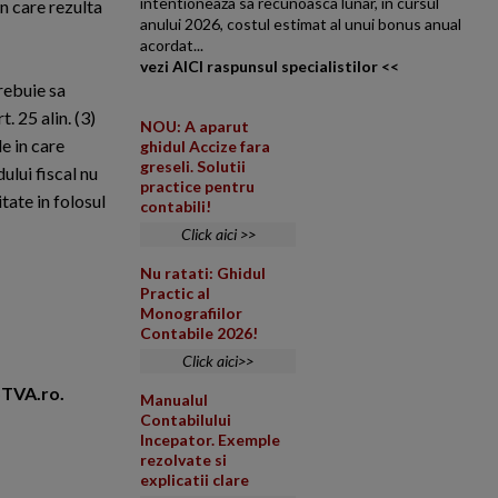
intentioneaza sa recunoasca lunar, in cursul
in care rezulta
anului 2026, costul estimat al unui bonus anual
acordat...
vezi AICI raspunsul specialistilor <<
trebuie sa
. 25 alin. (3)
NOU: A aparut
le in care
ghidul Accize fara
greseli. Solutii
ului fiscal nu
practice pentru
tate in folosul
contabili!
Click aici >>
Nu ratati: Ghidul
Practic al
Monografiilor
Contabile 2026!
Click aici>>
foTVA.ro.
Manualul
Contabilului
Incepator. Exemple
rezolvate si
explicatii clare