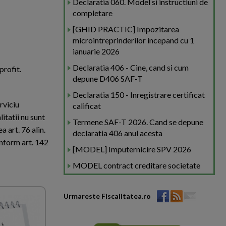
Declaratia 060. Model si instructiuni de
completare
[GHID PRACTIC] Impozitarea
microintreprinderilor incepand cu 1
ianuarie 2026
Declaratia 406 - Cine, cand si cum
profit.
depune D406 SAF-T
Declaratia 150 - Inregistrare certificat
rviciu
calificat
litatii nu sunt
Termene SAF-T 2026. Cand se depune
 art. 76 alin.
declaratia 406 anul acesta
conform art. 142
[MODEL] Imputernicire SPV 2026
MODEL contract creditare societate
Urmareste Fiscalitatea.ro