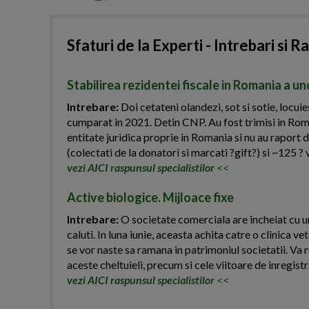
Sfaturi de la Experti - Intrebari si R
Stabilirea rezidentei fiscale in Romania a u
Intrebare:
Doi cetateni olandezi, sot si sotie, locui
cumparat in 2021. Detin CNP. Au fost trimisi in Roma
entitate juridica proprie in Romania si nu au raport 
(colectati de la donatori si marcati ?gift?) si ~125 ? 
vezi AICI raspunsul specialistilor
<<
Active biologice. Mijloace fixe
Intrebare:
O societate comerciala are incheiat cu un
caluti. In luna iunie, aceasta achita catre o clinica v
se vor naste sa ramana in patrimoniul societatii. Va
aceste cheltuieli, precum si cele viitoare de inregistr
vezi AICI raspunsul specialistilor
<<