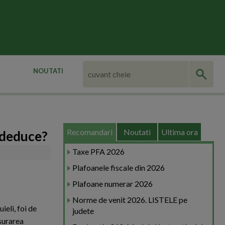
NOUTATI
Recomandari
Noutati
Ultima ora
m deduce?
Taxe PFA 2026
Plafoanele fiscale din 2026
Plafoane numerar 2026
Norme de venit 2026. LISTELE pe
eli, foi de
judete
asurarea