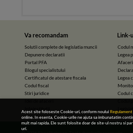
Va recomandam
Link-u
Solutii complete de legislatia muncii
Codul m
Depunere declaratii
Legea p
Portal PFA
Afaceri
Blogul specialistului
Declarat
Certificatul de atestare fiscala
Legea c
Codul fiscal
Monitor
Stiri juridice
Codul ci
Idei de afaceri
Codul p
Infoinstitutii
Legisla
Acest site foloseste Cookie-uri, conform noului
Regulament 
online. In esenta, Cookie-urile ne ajuta sa imbunatatim continu
mult mai rapida. Ele sunt folosite doar de site-ul nostru si pa
uri.
© 2026 Fiscalitatea.ro. Toate drepturile rezervate.