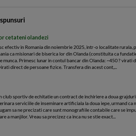
aspunsuri
nor cetateni olandezi
esc efectiv in Romania din noiembrie 2025, intr-o localitate rurala, 
nia ca misionari de biserica lor din Olanda (constituita ca fundati
de munca. Primesc lunar in contul bancar din Olanda: ~450 ? virati d
virati direct de persoane fizice. Transfera din acest cont,...
 club sportiv de echitatie un contract de inchiriere a doua grajdur
eterinara serviciile de inseminare artificiala la doua iepe, urmand ca 
 rugam sa ne precizati care sunt monografiile contabile care se imp
are a manjilor. Vreau sa precizez ca inca nu se stie exact...