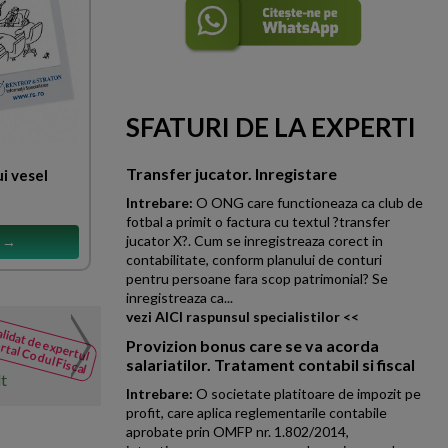
SFATURI DE LA EXPERTI
Transfer jucator. Inregistare
i vesel
Intrebare:
O ONG care functioneaza ca club de
fotbal a primit o factura cu textul ?transfer
jucator X?. Cum se inregistreaza corect in
s →
contabilitate, conform planului de conturi
pentru persoane fara scop patrimonial? Se
inregistreaza ca...
vezi AICI raspunsul specialistilor <<
Achizitie imobil in vedere
lidat de expertul
NOUTATI
rtal Codul Fiscal
Provizion bonus care se va acorda
din Codul
O societate din Romania a achi
salariatilor. Tratament contabil si fiscal
Fiscal
lt
UE si NON-UE. Care sunt implica
Intrebare:
O societate platitoare de impozit pe
profit, care aplica reglementarile contabile
aprobate prin OMFP nr. 1.802/2014,