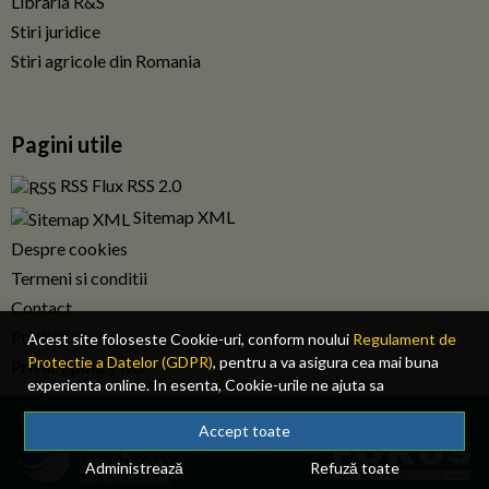
Libraria R&S
Stiri juridice
Stiri agricole din Romania
Pagini utile
RSS Flux RSS 2.0
Sitemap XML
Despre cookies
Termeni si conditii
Contact
Publicitate
Acest site foloseste Cookie-uri, conform noului
Regulament de
Protectie a Datelor (GDPR)
, pentru a va asigura cea mai buna
Privacy policy RO
experienta online. In esenta, Cookie-urile ne ajuta sa
imbunatatim continutul de pe site, oferindu-va dvs., cititorul, o
© 2026 Fiscalitatea.ro. Toate drepturile rezervate.
experienta online personalizata si mult mai rapida. Ele sunt
Accept toate
folosite doar de site-ul nostru si partenerii nostri de incredere.
Administrează
Refuză toate
Click
AICI
pentru detalii despre politica de Cookie-uri.