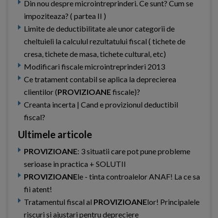
Din nou despre microintreprinderi. Ce sunt? Cum se
impoziteaza? ( partea II )
Limite de deductibilitate ale unor categorii de
cheltuieli la calculul rezultatului fiscal ( tichete de
cresa, tichete de masa, tichete cultural, etc)
Modificari fiscale microintreprinderi 2013
Ce tratament contabil se aplica la deprecierea
clientilor (
PROVIZIOANE
fiscale)?
Creanta incerta | Cand e provizionul deductibil
fiscal?
Ultimele articole
PROVIZIOANE
: 3 situatii care pot pune probleme
serioase in practica + SOLUTII
PROVIZIOANE
le - tinta controalelor ANAF! La ce sa
fii atent!
Tratamentul fiscal al
PROVIZIOANE
lor! Principalele
riscuri si ajustari pentru depreciere