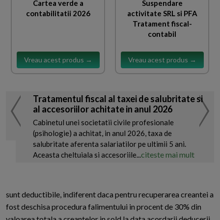
Cartea verde a
Suspendare
contabilitatii 2026
activitate SRL si PFA
Tratament fiscal-
contabil
Vreau acest produs →
Vreau acest produs →
Tratamentul fiscal al taxei de salubritate si
al accesoriilor achitate in anul 2026
Cabinetul unei societatii civile profesionale
(psihologie) a achitat, in anul 2026, taxa de
salubritate aferenta salariatilor pe ultimii 5 ani.
citeste mai mult
Aceasta cheltuiala si accesoriile...
sunt deductibile, indiferent daca pentru recuperarea creantei a
fost deschisa procedura falimentului in procent de 30% din
valoarea totala a creantelor in sold la data acordarii deducerii