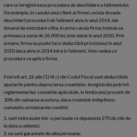
care se inregistreaza procedura de deschidere a falimentului.
De exemplu, in cazului unui client al firmei, exista dovada
deschiderii procedurii de faliment abia in anul 2014, dar
dosarul de executare silita, in urma caruia firma trebuia sa
primeasca suma de 26.000 lei, este datat in anul 2010. Prin
urmare, firma nu poate face deductibil provizionul in anul
2010 daca abia in 2014 intra in faliment. Vom vedea ce
procedura va aplica firma.
Potrivit art. 26 alin (1) lit c) din Codul Fiscal sunt deductibile
ajustarile pentru deprecierea creantelor, inregistrate potrivit
reglementarilor contabile aplicabile, in limita unui procent de
30% din valoarea acestora, daca creantele indeplinesc
cumulativ urmatoarele conditii:
1. sunt neincasate intr-o perioada ce depaseste 270 de zile de
la data scadentei;
2. nu sunt garantate de alta persoana;