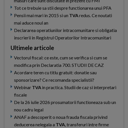
masuri care sunt discutate in prezent cu FMI
Tot ce trebuie sa stii despre functionarea unui PFA
Pensii mai mari in 2015 si un
TVA
redus. Ce noutati
mai aduce noul an
Declararea operatiunilor intracomunitare si obligatia
inscrierii in Registrul Operatorilor Intracomunitari
Ultimele articole
Vectorul fiscal: ce este, cum se verifica si cum se
modifica prin Declaratia 700. STUDII DE CAZ
Acordare teren cu titlu gratuit: donatie sau
sponsorizare? Ce recomanda specialistii?
Webinar
TVA
in practica. Studii de caz si interpretari
fiscale
De la 26 iulie 2026 prosumatorii functioneaza sub un
nou cadru legal
ANAF a descoperit o noua frauda fiscala privind
deducerea nelegala a
TVA
, transferuri intre firme