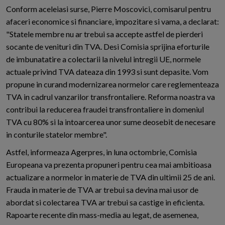
Conform aceleiasi surse, Pierre Moscovici, comisarul pentru
afaceri economice si financiare, impozitare si vama, a declarat:
"Statele membre nu ar trebui sa accepte astfel de pierderi
socante de venituri din TVA. Desi Comisia sprijina eforturile
de imbunatatire a colectarii la nivelul intregii UE, normele
actuale privind TVA dateaza din 1993 si sunt depasite. Vom
propune in curand modernizarea normelor care reglementeaza
TVA in cadrul vanzarilor transfrontaliere. Reforma noastra va
contribui la reducerea fraudei transfrontaliere in domeniul
TVA cu 80% si la intoarcerea unor sume deosebit de necesare
in conturile statelor membre".
Astfel, informeaza Agerpres, in luna octombrie, Comisia
Europeana va prezenta propuneri pentru cea mai ambitioasa
actualizare a normelor in materie de TVA din ultimii 25 de ani.
Frauda in materie de TVA ar trebui sa devina mai usor de
abordat si colectarea TVA ar trebui sa castige in eficienta.
Rapoarte recente din mass-media au legat, de asemenea,