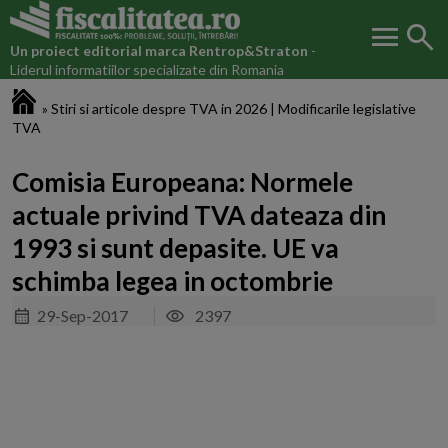
menu
search
Un proiect editorial marca
Rentrop&Straton
-
Liderul informatiilor specializate din Romania
Fiscalitatea.ro
»
Stiri si articole despre TVA in 2026 | Modificarile legislative
TVA
Comisia Europeana: Normele
actuale privind TVA dateaza din
1993 si sunt depasite. UE va
schimba legea in octombrie
29-Sep-2017
2397