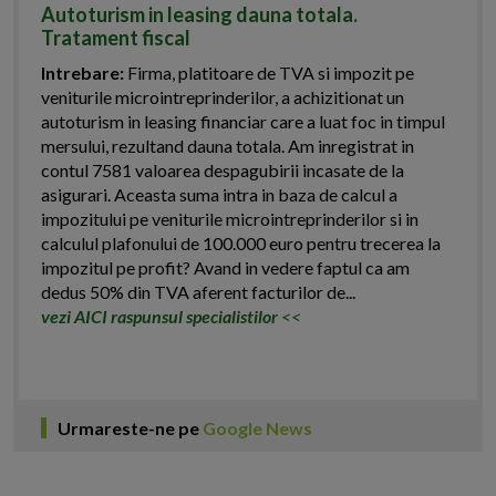
Autoturism in leasing dauna totala.
Tratament fiscal
Intrebare:
Firma, platitoare de TVA si impozit pe
veniturile microintreprinderilor, a achizitionat un
autoturism in leasing financiar care a luat foc in timpul
mersului, rezultand dauna totala. Am inregistrat in
contul 7581 valoarea despagubirii incasate de la
asigurari. Aceasta suma intra in baza de calcul a
impozitului pe veniturile microintreprinderilor si in
calculul plafonului de 100.000 euro pentru trecerea la
impozitul pe profit? Avand in vedere faptul ca am
dedus 50% din TVA aferent facturilor de...
vezi AICI raspunsul specialistilor
<<
Urmareste-ne pe
Google News