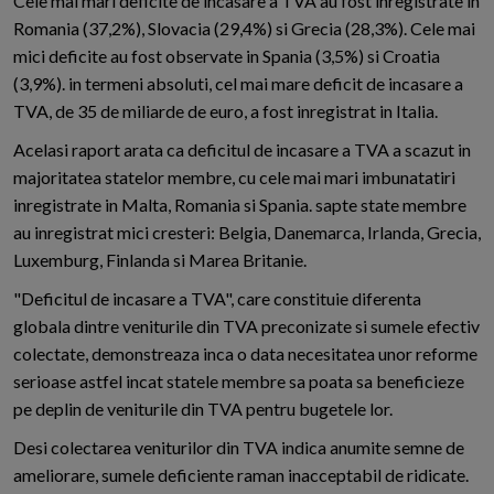
Cele mai mari deficite de incasare a TVA au fost inregistrate in
Romania (37,2%), Slovacia (29,4%) si Grecia (28,3%). Cele mai
mici deficite au fost observate in Spania (3,5%) si Croatia
(3,9%). in termeni absoluti, cel mai mare deficit de incasare a
TVA, de 35 de miliarde de euro, a fost inregistrat in Italia.
Acelasi raport arata ca deficitul de incasare a TVA a scazut in
majoritatea statelor membre, cu cele mai mari imbunatatiri
inregistrate in Malta, Romania si Spania. sapte state membre
au inregistrat mici cresteri: Belgia, Danemarca, Irlanda, Grecia,
Luxemburg, Finlanda si Marea Britanie.
"Deficitul de incasare a TVA", care constituie diferenta
globala dintre veniturile din TVA preconizate si sumele efectiv
colectate, demonstreaza inca o data necesitatea unor reforme
serioase astfel incat statele membre sa poata sa beneficieze
pe deplin de veniturile din TVA pentru bugetele lor.
Desi colectarea veniturilor din TVA indica anumite semne de
ameliorare, sumele deficiente raman inacceptabil de ridicate.