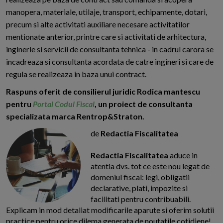
manopera, materiale, utilaje, transport, echipamente, dotari,
precum si alte activitati auxiliare necesare activitatilor
mentionate anterior, printre care si activitati de arhitectura,
inginerie si servicii de consultanta tehnica - in cadrul carora se
incadreaza si consultanta acordata de catre ingineri si care de
regula se realizeaza in baza unui contract.
Raspuns oferit de consilierul juridic Rodica mantescu
pentru
Portal Codul Fiscal
, un proiect de consultanta
specializata marca Rentrop&Straton.
de
Redactia Fiscalitatea
Redactia Fiscalitatea
aduce in
atentia dvs. tot ce este nou legat de
domeniul fiscal: legi, obligatii
declarative, plati, impozite si
facilitati pentru contribuabili.
Explicam in mod detaliat modificarile aparute si oferim solutii
practice pentru orice dilema generata de noutatile cotidiene!