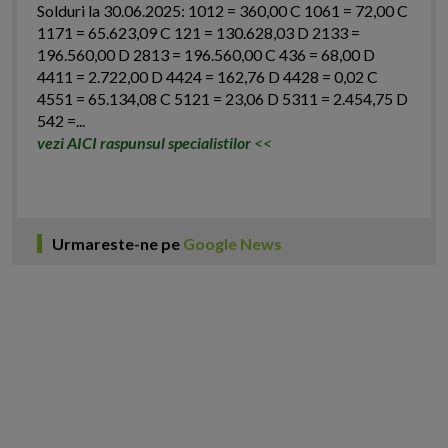
Solduri la 30.06.2025: 1012 = 360,00 C 1061 = 72,00 C
1171 = 65.623,09 C 121 = 130.628,03 D 2133 =
196.560,00 D 2813 = 196.560,00 C 436 = 68,00 D
4411 = 2.722,00 D 4424 = 162,76 D 4428 = 0,02 C
4551 = 65.134,08 C 5121 = 23,06 D 5311 = 2.454,75 D
542 =...
vezi AICI raspunsul specialistilor
<<
Urmareste-ne pe
Google News