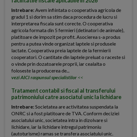
facilitatile fiscale aplicabile in 2026
Intrebare:
Avem infiintata o cooperativa agricola de
gradul 1 si dorim sa stim daca procedura de lucru si
interpretarea fiscala sunt corecte. O cooperativa
agricola formata din 5 fermieri (detinatori de animale),
platitoare de impozit pe profit. Asocierea s-a produs
pentru a putea vinde organizat laptele si produsele
lactate. Cooperativa preia laptele de la fermierii
cooperatori. O cantitate din laptele preluat o raceste si
o vinde prin dozatoarele proprii, iar cealalta o
foloseste la producerea de...
vezi AICI raspunsul specialistilor
<<
Tratament contabil si fiscal al transferului
patrimoniului catre asociatul unic la lichidare
Intrebare:
Societatea are activitatea suspendata la
ONRC si a fost platitoare de TVA. Conform deciziei
asociatului unic, societatea intra in dizolvare si
lichidare, iar la lichidare intregul patrimoniu
(autoturisme) ramas se transfera asociatului unic.