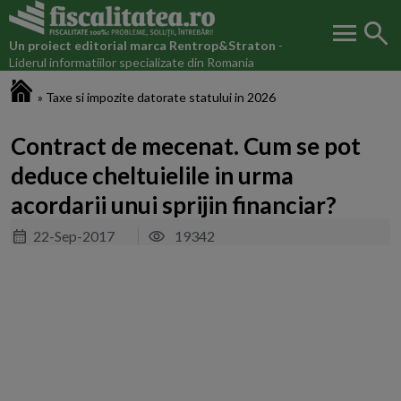
menu
search
Un proiect editorial marca
Rentrop&Straton
-
Liderul informatiilor specializate din Romania
Fiscalitatea.ro
»
Taxe si impozite datorate statului in 2026
Contract de mecenat. Cum se pot
deduce cheltuielile in urma
acordarii unui sprijin financiar?
22-Sep-2017
19342