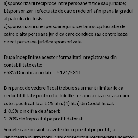
a)sponsorizarii reciproce intre persoane fizice sau juridice;
b)sponsorizarii efectuate de catre rude ori afini pana la gradul
al patrulea inclusiv;
c)sponsorizarii unei persoane juridice fara scop lucrativ de
catre o alta persoana juridica care conduce sau controleaza
direct persoana juridica sponsorizata.
Dupa indeplinirea acestor formalitati inregistrarea din
contabilitate este:
6582/Donatii acordate = 5121/5311
Din punct de vedere fiscal trebuie sa urmariti limitarile ca
deductibilitate pentru cheltuielile cu sponsorizarea, asa cum
este specificat la art. 25 alin. (4) lit. i) din Codul fiscal:
1. 0,5% din cifra de afaceri;
2. 20% din impozitul pe profit datorat.
Sumele care nu sunt scazute din impozitul pe profit, se
reporteaza in urmatorii 7 ani consecutivi. Recuperarea acestor