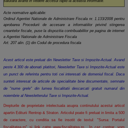
salutara avand in vedere accesul rapid la aceasta informatie.
Acte normative aplicabile:
Ordinul Agentiei Nationale de Administrare Fiscala nr. 1.133/2008 pentru
aprobarea Procedurii de accesare a informatiilor privind stingerea
creantelor fiscale, puse la dispozitia contribuabililor pe pagina de internet
a Agentiei Nationale de Administrare Fiscala
Art. 207 alin. (1) din Codul de procedura fiscala
Acest articol este preluat din Newsletter Taxe si Impozite-Actual. Avand
peste 4.300 de abonati platitori, Newsletter Taxe si Impozite-Actual este
un punct de referinta pentru toti cei interesati de domeniul fiscal. Daca
sunteti interesat de articole de specialitate bine documentate, semnate
de "nume grele" din lumea fiscalitatii
descarcati gratuit
numarul din
noiembrie al Newsletterului Taxe si Impozite-Actual.
Drepturile de proprietate intelectuala asupra continutului acestui articol
apartin Editurii Rentrop & Straton. Articolul poate fi preluat in limita a 500
de caractere, cu conditia sa fie insotit de textul: "Sursa: Portalul
fiscalitatea.ro" si link catre
www.fiscalitatea.ro
. In caz contrar, vom