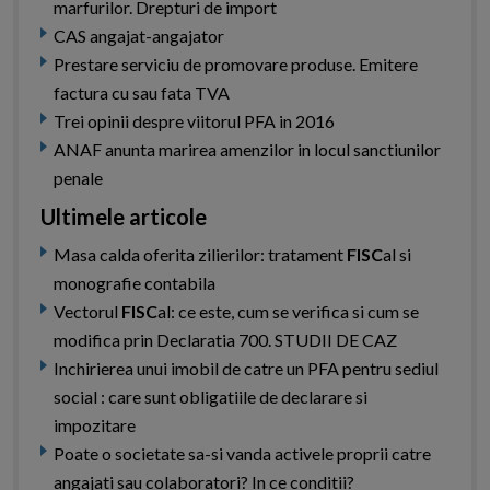
marfurilor. Drepturi de import
CAS angajat-angajator
Prestare serviciu de promovare produse. Emitere
factura cu sau fata TVA
Trei opinii despre viitorul PFA in 2016
ANAF anunta marirea amenzilor in locul sanctiunilor
penale
Ultimele articole
Masa calda oferita zilierilor: tratament
FISC
al si
monografie contabila
Vectorul
FISC
al: ce este, cum se verifica si cum se
modifica prin Declaratia 700. STUDII DE CAZ
Inchirierea unui imobil de catre un PFA pentru sediul
social : care sunt obligatiile de declarare si
impozitare
Poate o societate sa-si vanda activele proprii catre
angajati sau colaboratori? In ce conditii?