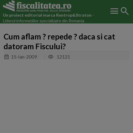
menu
search
Un proiect editorial marca
Rentrop&Straton
-
Liderul informatiilor specializate din Romania
Cum aflam ? repede ? daca si cat
datoram Fiscului?
15-Ian-2009
12121