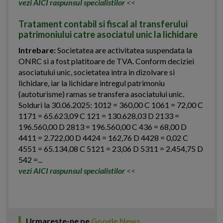
vezi AICI raspunsul specialistilor
<<
Tratament contabil si fiscal al transferului
patrimoniului catre asociatul unic la lichidare
Intrebare:
Societatea are activitatea suspendata la
ONRC si a fost platitoare de TVA. Conform deciziei
asociatului unic, societatea intra in dizolvare si
lichidare, iar la lichidare intregul patrimoniu
(autoturisme) ramas se transfera asociatului unic.
Solduri la 30.06.2025: 1012 = 360,00 C 1061 = 72,00 C
1171 = 65.623,09 C 121 = 130.628,03 D 2133 =
196.560,00 D 2813 = 196.560,00 C 436 = 68,00 D
4411 = 2.722,00 D 4424 = 162,76 D 4428 = 0,02 C
4551 = 65.134,08 C 5121 = 23,06 D 5311 = 2.454,75 D
542 =...
vezi AICI raspunsul specialistilor
<<
Urmareste-ne pe
Google News