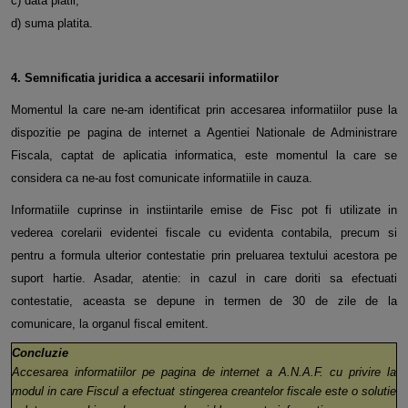
c) data platii;
d) suma platita.
4. Semnificatia juridica a accesarii informatiilor
Momentul la care ne-am identificat prin accesarea informatiilor puse la
dispozitie pe pagina de internet a Agentiei Nationale de Administrare
Fiscala, captat de aplicatia informatica, este momentul la care se
considera ca ne-au fost comunicate informatiile in cauza.
Informatiile cuprinse in instiintarile emise de Fisc pot fi utilizate in
vederea corelarii evidentei fiscale cu evidenta contabila, precum si
pentru a formula ulterior contestatie prin preluarea textului acestora pe
suport hartie. Asadar, atentie: in cazul in care doriti sa efectuati
contestatie, aceasta se depune in termen de 30 de zile de la
comunicare, la organul fiscal emitent.
Concluzie
Accesarea informatiilor pe pagina de internet a A.N.A.F. cu privire la
modul in care Fiscul a efectuat stingerea creantelor fiscale este o solutie