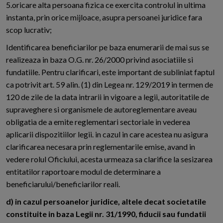
5.oricare alta persoana fizica ce exercita controlul in ultima
instanta, prin orice mijloace, asupra persoanei juridice fara
scop lucrativ;
Identificarea beneficiarilor pe baza enumerarii de mai sus se
realizeaza in baza O.G. nr. 26/2000 privind asociatiile si
fundatiile. Pentru clarificari, este important de subliniat faptul
ca potrivit art. 59 alin. (1) din Legea nr. 129/2019 in termen de
120 de zile de la data intrarii in vigoare a legii, autoritatile de
supraveghere si organismele de autoreglementare aveau
obligatia de a emite reglementari sectoriale in vederea
aplicarii dispozitiilor legii. in cazul in care acestea nu asigura
clarificarea necesara prin reglementarile emise, avand in
vedere rolul Oficiului, acesta urmeaza sa clarifice la sesizarea
entitatilor raportoare modul de determinare a
beneficiarului/beneficiarilor reali.
d) in cazul persoanelor juridice, altele decat societatile
constituite in baza Legii nr. 31/1990, fiducii sau fundatii