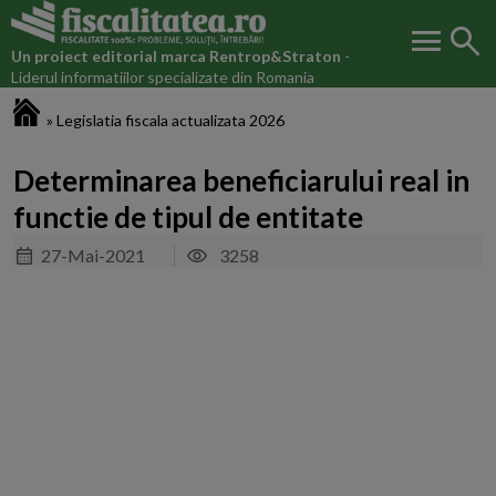
menu
search
Un proiect editorial marca
Rentrop&Straton
-
Liderul informatiilor specializate din Romania
Fiscalitatea.ro
»
Legislatia fiscala actualizata 2026
Determinarea beneficiarului real in
functie de tipul de entitate
27-Mai-2021
3258