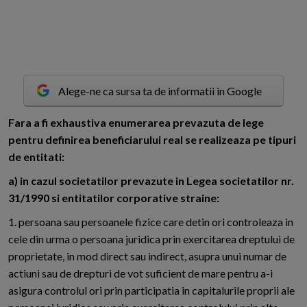
Alege-ne ca sursa ta de informatii in Google
F
ara a fi exhaustiva enumerarea prevazuta de lege
pentru definirea beneficiarului real se realizeaza pe tipuri
de entitati:
a) in cazul societatilor prevazute in Legea societatilor nr.
31/1990 si entitatilor corporative straine:
1. persoana sau persoanele fizice care detin ori controleaza in
cele din urma o persoana juridica prin exercitarea dreptului de
proprietate, in mod direct sau indirect, asupra unui numar de
actiuni sau de drepturi de vot suficient de mare pentru a-i
asigura controlul ori prin participatia in capitalurile proprii ale