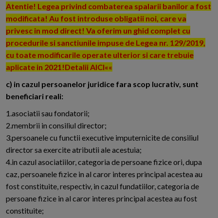
Atentie! Legea privind combaterea spalarii banilor a fost
modificata! Au fost introduse obligatii noi, care va
privesc in mod direct! Va oferim un ghid complet cu
procedurile si sanctiunile impuse de Legea nr. 129/2019,
cu toate modificarile operate ulterior si care trebuie
aplicate in 2021!Detalii AICI««
c) in cazul persoanelor juridice fara scop lucrativ, sunt
beneficiari reali:
1.asociatii sau fondatorii;
2.membrii in consiliul director;
3.persoanele cu functii executive imputernicite de consiliul
director sa exercite atributii ale acestuia;
4.in cazul asociatiilor, categoria de persoane fizice ori, dupa
caz, persoanele fizice in al caror interes principal acestea au
fost constituite, respectiv, in cazul fundatiilor, categoria de
persoane fizice in al caror interes principal acestea au fost
constituite;