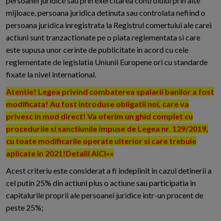
persoanei juridice sau prin exercitarea controlului prin alte
mijloace, persoana juridica detinuta sau controlata nefiind o
persoana juridica inregistrata la Registrul comertului ale carei
actiuni sunt tranzactionate pe o piata reglementata si care
este supusa unor cerinte de publicitate in acord cu cele
reglementate de legislatia Uniunii Europene ori cu standarde
fixate la nivel international.
Atentie! Legea privind combaterea spalarii banilor a fost
modificata! Au fost introduse obligatii noi, care va
privesc in mod direct! Va oferim un ghid complet cu
procedurile si sanctiunile impuse de Legea nr. 129/2019,
cu toate modificarile operate ulterior si care trebuie
aplicate in 2021!Detalii AICI««
Acest criteriu este considerat a fi indeplinit in cazul detinerii a
cel putin 25% din actiuni plus o actiune sau participatia in
capitalurile proprii ale persoanei juridice intr-un procent de
peste 25%;