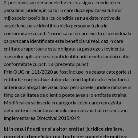
2. persoana sau persoanele fizice ce asigura conducerea
persoanei juridice, in cazul in care dupa epuizarea tuturor
mijloacelor posibile si cu conditia sa nu existe motive de
suspiciune, nu se identifica nicio persoana fizica in
conformitate cu pct. 1 ori in cazul in care exista orice indoiala
ca persoana identificata este beneficiarul real, caz in care
entitatea raportoare este obligata sa pastreze si evidenta
masurilor aplicate in scopul identificarii beneficiarului real in
conformitate cu pct. 1 si prezentul punct;
Prin OUG nr. 111/2020 au fost incluse in aceasta categorie si
entitatile corporative staine dat fiind faptul ca in redactarea
anterioara abigatiile vizau doar persoanele juridice ramâne in
timp ca calitatea de client o poate avea si o entitate straina.
Modificarea se inscrie in categoria celor care reprezinta
deficiente in redactarea actului normativ initial, respectiv in
implementarea Directivei 2015/849.
b) in cazul fiduciilor si a altor entitati juridice similare,
reprezinta beneficiar real toate persoanele de mai jos: