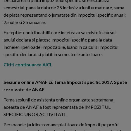
Declararea si plata impozitului specific se efectueaza
semestrial, pana la data de 25 inclusiv a lunii urmatoare, suma
de plata reprezentand o jumatate din impozitul specific anual:
25 iulie si 25 ianuarie.
Exceptie: contribuabilii care inceteaza sa existe in cursul
anului declara si platesc impozitul specific pana la data
incheierii perioadei impozabile, luand in calcul si impozitul
specific declarat si platit in semestrele anterioare
Cititi continuarea AICI.
Sesiune online ANAF cu tema Impozit specific 2017. Spete
rezolvate de ANAF
Tema sesiunii de asistenta online organizate saptamana
aceasta de ANAF a fost reprezentata de IMPOZITUL
SPECIFIC UNOR ACTIVITATI.
Persoanele juridice romane platitoare de impozit pe profit