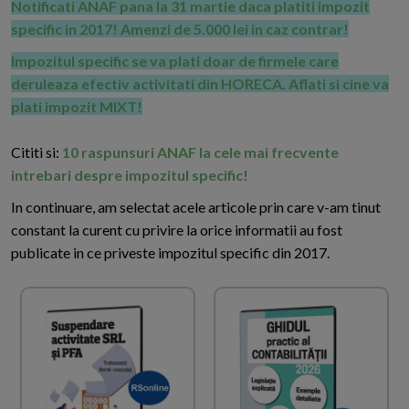
Notificati ANAF pana la 31 martie daca platiti impozit
specific in 2017! Amenzi de 5.000 lei in caz contrar!
Impozitul specific se va plati doar de firmele care
deruleaza efectiv activitati din HORECA. Aflati si cine va
plati impozit MIXT!
Cititi si:
10 raspunsuri ANAF la cele mai frecvente
intrebari despre impozitul specific!
In continuare, am selectat acele articole prin care v-am tinut
constant la curent cu privire la orice informatii au fost
publicate in ce priveste impozitul specific din 2017.