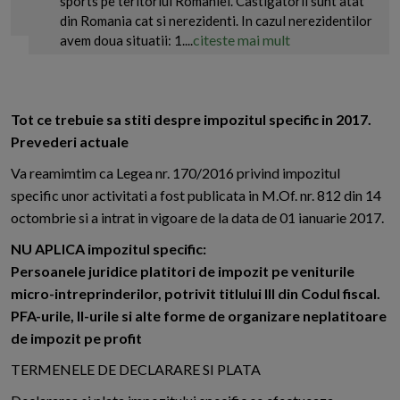
sports pe teritoriul Romaniei. Castigatorii sunt atat
din Romania cat si nerezidenti. In cazul nerezidentilor
citeste mai mult
avem doua situatii: 1....
Tot ce trebuie sa stiti despre impozitul specific in 2017.
Prevederi actuale
Va reamimtim ca Legea nr. 170/2016 privind impozitul
specific unor activitati a fost publicata in M.Of. nr. 812 din 14
octombrie si a intrat in vigoare de la data de 01 ianuarie 2017.
NU APLICA impozitul specific:
Persoanele juridice platitori de impozit pe veniturile
micro-intreprinderilor, potrivit titlului III din Codul fiscal.
PFA-urile, II-urile si alte forme de organizare neplatitoare
de impozit pe profit
TERMENELE DE DECLARARE SI PLATA