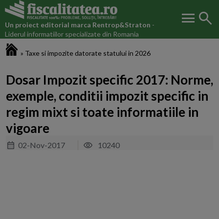
menu
search
Un proiect editorial marca
Rentrop&Straton
-
Liderul informatiilor specializate din Romania
Fiscalitatea.ro
»
Taxe si impozite datorate statului in 2026
Dosar Impozit specific 2017: Norme,
exemple, conditii impozit specific in
regim mixt si toate informatiile in
vigoare
02-Nov-2017
10240