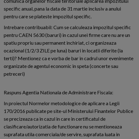
comunica organelor fiscale teritoriale aplicarea impozitului
specific anual, pana la data de 31 martie inclusiv a anului
pentru care se plateste impozitul specific.
Intrebare contribuabil: Cum se calculeaza impozitul specific
pentru CAEN 5630 (baruri) in cazul unei firme care nu are un
spatiu propriu sau permanent inchiriat, ci organizeaza
ocazional (1/2/3 ZILE pe luna) baruri in locatii diferite (la
terti)? Mentionez ca e vorba de bar in cadrul unor evenimente
organizate de agentul economic in speta (concerte sau
petreceri)
Raspuns Agentia Nationala de Administrare Fiscala:
In proiectul Normelor metodologice de aplicare a Legii
170/2016 publicate pe site-ul Ministerului Finantelor Publice
se precizeaza ca in cazul in care in certificatul de
clasificare/autorizatia de functionare nu se mentioneaza
suprafata utila comerciala/de servire, suprafata luata in