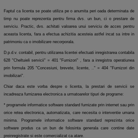
Faptul ca licenta se poate utiliza pe o anumita peri
oada determinata de
timp nu poate reprezenta pentru firma dvs. un bun, ci o prestare de
serviciu. Practic, dvs. achitati valoarea unui serviciu de acces pentru
aceasta licenta, fara a efectua achizitia acesteia astfel incat sa intre in
patrimoniu ca o imobilizare necorporala.
D.p.d.v. contabil, pentru utilizarea licentei efectuati inregistrarea contabila
628 "Cheltuieli servicii" = 401 "Furnizori" , fara a inregistra operatiunea
prin formula 205 "Concesiuni, brevete, licente, .." = 404 "Furnizori din
imobilizari".
Chiar daca este vorba despre o licenta, la prestari de servicii se
incadreaza furnizarea electronica a urmatoarelor tipuri de programe:
* programele informatice software standard furnizate prin internet sau prin
orice retea electronica, automatizata, care necesita o interventie umana
minima. Programele informatice software standard reprezinta orice
software produs ca un bun de folosinta generala care contine date
preinregistrate si este comercializat ca atare.