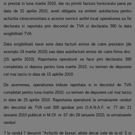
si prestat in luna martie 2010, dar nu primiti factura furnizorului pana pe
data de 15 aprilie 2010, aveti obligatia sa emiteti autofactura pentru
achizitia intracomunitara a acestor servicii astfel incat operatiunea sa fie
declarata si raportata prin decontul de TVA si declaratia 390 la data
exigibilitatii TVA.
Data exigibilitatii taxei este data facturii emise de catre prestator (de
exemplu 24 martie 2010) sau data autofacturii emise de catre firma dvs.
(15 aprilie 2010). Raportarea operatiunii se face prin declaratia 390
completata si depusa pentru luna martie 2010, cu termen de depunere
cel mai tarziu in data de 15 aplrilie 2010.
De asemenea, operatiunea trebuie raportata si in decontul de TVA
completat pentru luna martie 2010, cu termen de depunere cel mai tarziu
in data de 25 aprilie 2010. Raportarea operatiunii la urmatoarele randuri
din decontul de TVA cod 300 aprobat prin O.A.N.A.F. nr. 77 din 21
ianuarie 2010 publicat in M.Of. nr. 67 din 29 ianuarie 2010, la urmatoarele
randuri:
? la randul 7 denumit "Achizitii de bunuri, altele decat cele de la rd. 5 si