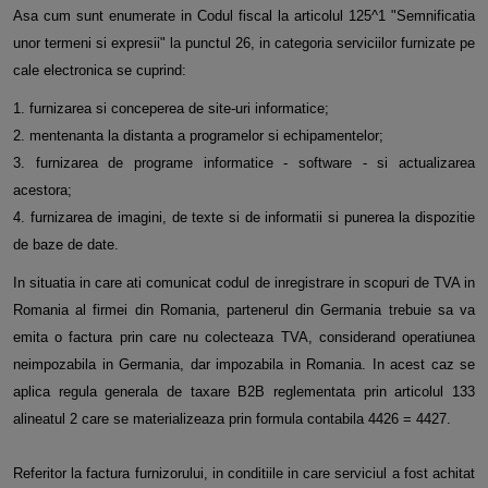
Asa cum sunt enumerate in Codul fiscal la articolul 125^1 "Semnificatia
unor termeni si expresii" la punctul 26, in categoria serviciilor furnizate pe
cale electronica se cuprind:
1. furnizarea si conceperea de site-uri informatice;
2. mentenanta la distanta a programelor si echipamentelor;
3. furnizarea de programe informatice - software - si actualizarea
acestora;
4. furnizarea de imagini, de texte si de informatii si punerea la dispozitie
de baze de date.
In situatia in care ati comunicat codul de inregistrare in scopuri de TVA in
Romania al firmei din Romania, partenerul din Germania trebuie sa va
emita o factura prin care nu colecteaza TVA, considerand operatiunea
neimpozabila in Germania, dar impozabila in Romania. In acest caz se
aplica regula generala de taxare B2B reglementata prin articolul 133
alineatul 2 care se materializeaza prin formula contabila 4426 = 4427.
Referitor la factura furnizorului, in conditiile in care serviciul a fost achitat