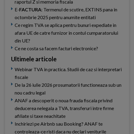
raportul Z si memoria fiscala
E-
FACTURA
: Termenul de scutire, EXTINS pana in
octombrie 2025 pentru anumite entitati
Ce regim TVA se aplica pentru bunuri expediate in
afara UE de catre furnizor in contul cumparatorului
din UE?
Ce ne costa sa facem facturi electronice?
Ultimele articole
Webinar TVA in practica. Studii de caz si interpretari
fiscale
De la 26 iulie 2026 prosumatorii functioneaza sub un
nou cadru legal
ANAF a descoperit o noua frauda fiscala privind
deducerea nelegala a TVA, transferuri intre firme
afiliate si taxe neachitate
Inchiriezi pe Airbnb sau Booking? ANAF te
controleaza-ce risti daca nu declari veniturile