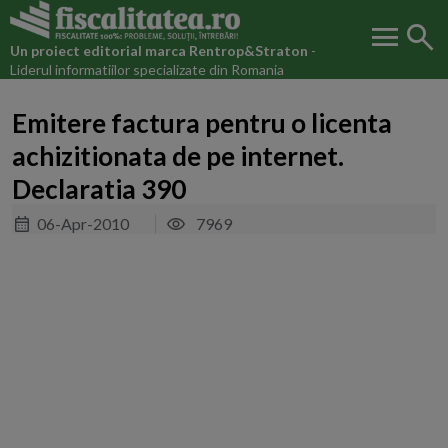
menu
search
Un proiect editorial marca
Rentrop&Straton
-
Liderul informatiilor specializate din Romania
Emitere factura pentru o licenta
achizitionata de pe internet.
Declaratia 390
06-Apr-2010
7969