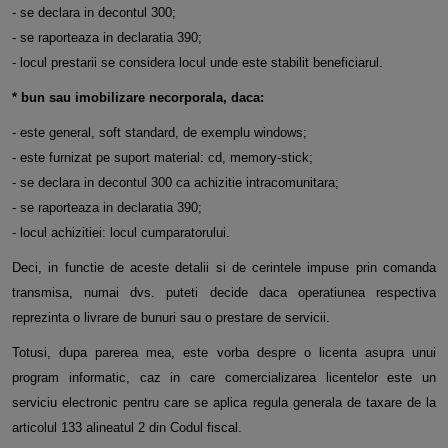
- se declara in decontul 300;
- se raporteaza in declaratia 390;
- locul prestarii se considera locul unde este stabilit beneficiarul.
* bun sau imobilizare necorporala, daca:
- este general, soft standard, de exemplu windows;
- este furnizat pe suport material: cd, memory-stick;
- se declara in decontul 300 ca achizitie intracomunitara;
- se raporteaza in declaratia 390;
- locul achizitiei: locul cumparatorului.
Deci, in functie de aceste detalii si de cerintele impuse prin comanda
transmisa, numai dvs. puteti decide daca operatiunea respectiva
reprezinta o livrare de bunuri sau o prestare de servicii.
Totusi, dupa parerea mea, este vorba despre o licenta asupra unui
program informatic, caz in care comercializarea licentelor este un
serviciu electronic pentru care se aplica regula generala de taxare de la
articolul 133 alineatul 2 din Codul fiscal.