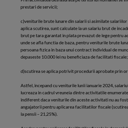
prestari de servicii;
c)veniturile brute lunare din salarii si asimilate salariilo
aplica scutirea, sunt calculate la un salariu brut de inca
brut pe tara garantat in plata prevazut de lege pentru acti
unde se afla functia de baza, pentru veniturile brute lunare
persoana fizica in baza unui contract individual de munc
depaseste 10.000 lei nu beneficiaza de facilitati fiscale;
d)scutirea se aplica potrivit procedurii aprobate prin ord
Astfel, incepand cu veniturile lunii ianuarie 2024, salari
lucreaza in cadrul vreuneia dintre activitatile enumerate 
indiferent daca veniturile din aceste activitati nu au fost
angajatorii pentru aplicarea facilitatilor fiscale (scutir
la pensii – 21,25%).