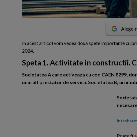
Alege-n
I
n acest articol vom vedea doua spete importante cu privir
2024.
Speta 1. Activitate in constructii. Co
Societatea A care activeaza cu cod CAEN 8299, dore
unui alt prestator de servicii. Societatea B, un imobi
Societate
necesare 
Intrebare
Poate fi a