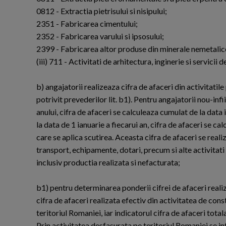
0812 - Extractia pietrisului si nisipului;
2351 - Fabricarea cimentului;
2352 - Fabricarea varului si ipsosului;
2399 - Fabricarea altor produse din minerale nemetalice 
(iii) 711 - Activitati de arhitectura, inginerie si servicii
b) angajatorii realizeaza cifra de afaceri din activitatile
potrivit prevederilor lit. b1). Pentru angajatorii nou-infii
anului, cifra de afaceri se calculeaza cumulat de la data in
la data de 1 ianuarie a fiecarui an, cifra de afaceri se 
care se aplica scutirea. Aceasta cifra de afaceri se rea
transport, echipamente, dotari, precum si alte activitati 
inclusiv productia realizata si nefacturata;
b1) pentru determinarea ponderii cifrei de afaceri realiza
cifra de afaceri realizata efectiv din activitatea de con
teritoriul Romaniei, iar indicatorul cifra de afaceri tota
Prin activitatea desfasurata pe teritoriul Romaniei se in