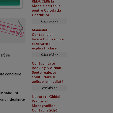
REDUCERE la
s →
Modele editabile
pentru Calculatia
Costurilor
Click aici >>
Conditii sponsorizare 
lidat de expertul
NOUTATI
rtal Codul Fiscal
Manualul
din Codul
Ce conditii trebuie indeplinite
Contabilului
Fiscal
profit, catre ''Directia General
Incepator. Exemple
rezolvate si
explicatii clare
Click aici >>
dar) se
Contabilitate
Booking & Airbnb.
Spete reale, cu
te conditiile
solutii clare si
aplicabile imediat!
Vezi aici >>
n salarii si
Nu ratati: Ghidul
sunt indeplinite
Practic al
Monografiilor
Contabile 2026!