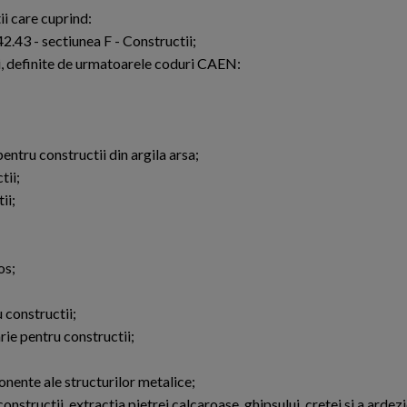
ii care cuprind:
42.43 - sectiunea F - Constructii;
ii, definite de urmatoarele coduri CAEN:
entru constructii din argila arsa;
tii;
ii;
os;
 constructii;
rie pentru constructii;
onente ale structurilor metalice;
nstructii, extractia pietrei calcaroase, ghipsului, cretei si a ardezi