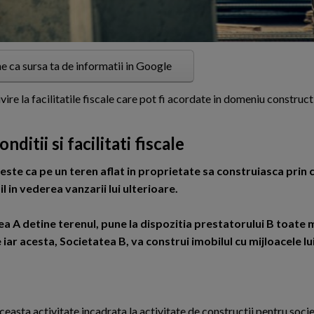
e ca sursa ta de informatii in Google
e la facilitatile fiscale care pot fi acordate in domeniu constructi
nditii si facilitati fiscale
ste ca pe un teren aflat in proprietate sa construiasca prin
l in vederea vanzarii lui ulterioare.
a A detine terenul, pune la dispozitia prestatorului B toate 
iar acesta, Societatea B, va construi imobilul cu mijloacele lui
:
ceasta activitate incadrata la activitate de constructii pentru socie