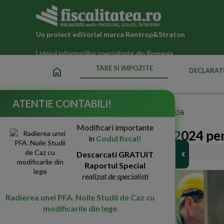
Un proiect editorial marca
Rentrop&Straton
-
Liderul informatiilor specializate din Romania
TAXE SI IMPOZITE
home
DECLARATI
ATENTIE CONTABILI!
Fiscalitatea.ro
»
Taxe si impozite datorate statului in 2026
Modificari importante
Facilitati fiscale in anul 2024 p
in
Codul fiscal!
21-Aug-2024
Descarcati GRATUIT
76595
Raportul Special
realizat de specialisti
Radierea unei PFA. Noile Studii de Caz cu
modificarile din lege