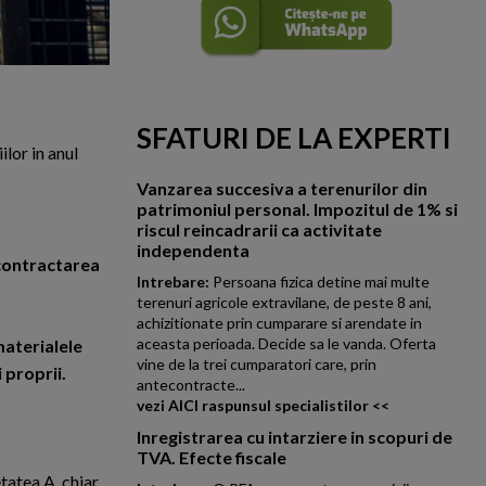
SFATURI DE LA EXPERTI
ilor in anul
Vanzarea succesiva a terenurilor din
patrimoniul personal. Impozitul de 1% si
riscul reincadrarii ca activitate
independenta
 contractarea
Intrebare:
Persoana fizica detine mai multe
terenuri agricole extravilane, de peste 8 ani,
achizitionate prin cumparare si arendate in
aceasta perioada. Decide sa le vanda. Oferta
materialele
vine de la trei cumparatori care, prin
 proprii.
antecontracte...
vezi AICI raspunsul specialistilor <<
Inregistrarea cu intarziere in scopuri de
TVA. Efecte fiscale
tatea A, chiar