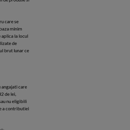
tru care se
e baza minim
 aplica la locul
alizate de
ul brut lunar ce
u angajati care
2 de lei,
au nu eligibili
e a contributiei