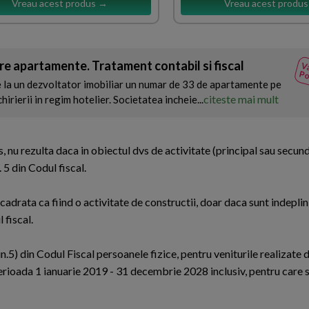
Vreau acest produs →
Vreau acest produ
re apartamente. Tratament contabil si fiscal
Va
Po
 la un dezvoltator imobiliar un numar de 33 de apartamente pe
citeste mai mult
chirierii in regim hotelier. Societatea incheie...
s, nu rezulta daca in obiectul dvs de activitate (principal sau secun
 5 din Codul fiscal.
cadrata ca fiind o activitate de constructii, doar daca sunt indeplini
 fiscal.
in.5) din Codul Fiscal persoanele fizice, pentru veniturile realizate di
in perioada 1 ianuarie 2019 - 31 decembrie 2028 inclusiv, pentru care 