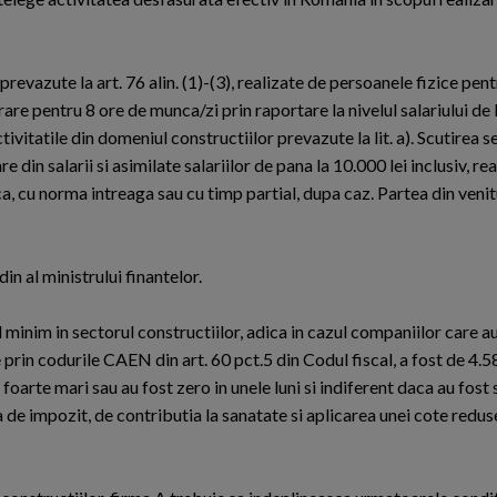
r prevazute la art. 76 alin. (1)-(3), realizate de persoanele fizice pen
drare pentru 8 ore de munca/zi prin raportare la nivelul salariului d
vitatile din domeniul constructiilor prevazute la lit. a). Scutirea se
 din salarii si asimilate salariilor de pana la 10.000 lei inclusiv, re
a, cu norma intreaga sau cu timp partial, dupa caz. Partea din venit
in al ministrului finantelor.
ul minim in sectorul constructiilor, adica in cazul companiilor care a
prin codurile CAEN din art. 60 pct.5 din Codul fiscal, a fost de 4.58
 foarte mari sau au fost zero in unele luni si indiferent daca au fost s
ea de impozit, de contributia la sanatate si aplicarea unei cote redus