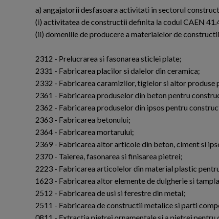
a) angajatorii desfasoara activitati in sectorul construct
(i) activitatea de constructii definita la codul CAEN 41.
(ii) domeniile de producere a materialelor de construct
2312 - Prelucrarea si fasonarea sticlei plate;
2331 - Fabricarea placilor si dalelor din ceramica;
2332 - Fabricarea caramizilor, tiglelor si altor produse p
2361 - Fabricarea produselor din beton pentru construc
2362 - Fabricarea produselor din ipsos pentru construct
2363 - Fabricarea betonului;
2364 - Fabricarea mortarului;
2369 - Fabricarea altor articole din beton, ciment si ips
2370 - Taierea, fasonarea si finisarea pietrei;
2223 - Fabricarea articolelor din material plastic pentru
1623 - Fabricarea altor elemente de dulgherie si tampla
2512 - Fabricarea de usi si ferestre din metal;
2511 - Fabricarea de constructii metalice si parti comp
0811 - Extractia pietrei ornamentale si a pietrei pentru co