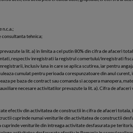
n.c.a.;
 de consultanta tehnica;
 prevazute la lit. a) in limita a cel putin 80% din cifra de afaceri to
ntati, respectiv inregistrati la registrul comertului/inregistrati fisca
registrarii, inclusiv luna in care se aplica scutirea, iar pentru angaj
calculeaza cumulat pentru perioada corespunzatoare din anul curent, i
lizeaza pe baza de contract sau comanda si acopera manopera, materi
auxiliare necesare activitatilor prevazute la lit. a). Cifra de afaceri
te efectiv din activitatea de constructii in cifra de afaceri totala, 
structii cuprinde numai veniturile din activitatea de constructii des
la cuprinde veniturile din intreaga activitate desfasurata pe teritori
telege activitatea desfasurata efectiv in Romania in scopul realizar