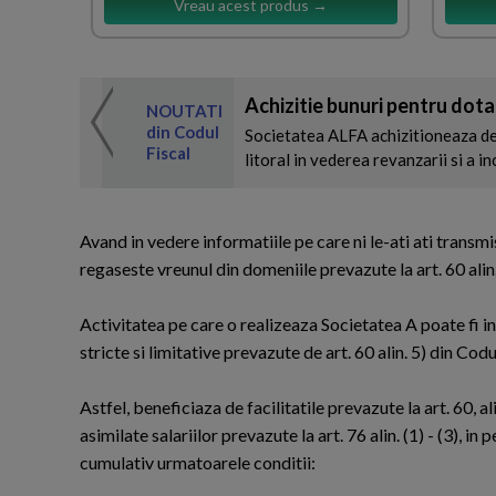
Vreau acest produs →
Achizitie bunuri pentru dota
 de expertul
NOUTATI
odul Fiscal
din Codul
Societatea ALFA achizitioneaza de
Fiscal
litoral in vederea revanzarii si a in
Avand in vedere informatiile pe care ni le-ati ati transmi
regaseste vreunul din domeniile prevazute la art. 60 alin.
Activitatea pe care o realizeaza Societatea A poate fi in
stricte si limitative prevazute de art. 60 alin. 5) din Codul
Astfel, beneficiaza de facilitatile prevazute la art. 60, al
asimilate salariilor prevazute la art. 76 alin. (1) - (3), 
cumulativ urmatoarele conditii: