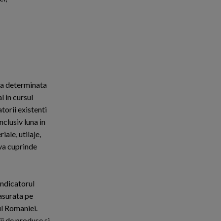
tala determinata
l in cursul
atorii existenti
nclusiv luna in
ale, utilaje,
 va cuprinde
indicatorul
fasurata pe
ul Romaniei.
ii de produse si