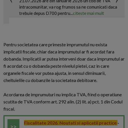
21.07.2026 are din ianuarie 2026 un cod de TVA
intracomunitar, va rog frumos sa ne comunicati daca
citeste mai mult
trebuie depus D700 pentru...
Pentru societatea care primeste imprumutul nu exista
implicatii fiscale, chiar daca imprumutul ar fi acordat fara
dobanda. Implicatii ar putea interveni doar daca imprumutul ar
fi acordat cu o dobanda peste nivelul pietei, caz in care
organele fiscale vor putea ajusta, in sensul diminuarii,
cheltuielile cu dobanzile la societatea debitoare.
Acordarea de imprumuturi nu implica TVA, fiind o operatiune
scutita de TVA conform art. 292 alin. (2) lit. a) pct. 1 din Codul
fiscal.
Fiscalitate 2026. Noutati si aplicatii practice
-