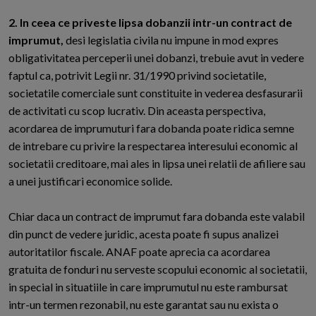
2. In ceea ce priveste lipsa dobanzii intr-un contract de
imprumut,
desi legislatia civila nu impune in mod expres
obligativitatea perceperii unei dobanzi, trebuie avut in vedere
faptul ca, potrivit Legii nr. 31/1990 privind societatile,
societatile comerciale sunt constituite in vederea desfasurarii
de activitati cu scop lucrativ. Din aceasta perspectiva,
acordarea de imprumuturi fara dobanda poate ridica semne
de intrebare cu privire la respectarea interesului economic al
societatii creditoare, mai ales in lipsa unei relatii de afiliere sau
a unei justificari economice solide.
Chiar daca un contract de imprumut fara dobanda este valabil
din punct de vedere juridic, acesta poate fi supus analizei
autoritatilor fiscale. ANAF poate aprecia ca acordarea
gratuita de fonduri nu serveste scopului economic al societatii,
in special in situatiile in care imprumutul nu este rambursat
intr-un termen rezonabil, nu este garantat sau nu exista o