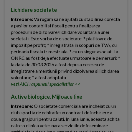
Lichidare societate
Intrebare:
Va rugam sa ne ajutati cu stabilirea corecta
a pasilor contabili si fiscali pentru finalizarea
procedurii de dizolvare/lichidare voluntara a unei
societati. Este vorba de o societate: * platitoare de
impozit pe profit; * inregistrata in scopuri de TVA, cu
perioada fiscala trimestriala; * cu un singur asociat. La
ONRC au fost deja efectuate urmatoarele demersuri: *
la data de 30.03.2026 a fost depusa cererea de
inregistrare a mentiunii privind dizolvarea si lichidarea
voluntara; * a fost adoptata...
vezi AICI raspunsul specialistilor
<<
Active biologice. Mijloace fixe
Intrebare:
O societate comerciala are incheiat cu un
club sportiv de echitatie un contract de inchiriere a
doua grajduri pentru caluti. In luna iunie, aceasta achita
catre o clinica veterinara serviciile de inseminare
artificiala la doua iepe, urmand ca manjii care se vor