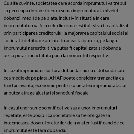
Cu alte cuvinte, societatea care acorda imprumutul va trebui
sa perceapa dobanzi pentru suma imprumutata la nivelul
dobanzii medii de pe piata, inclusiv in situatia in care
imprumutul nu va fi in cele din urma restituit si va fi capitalizat
prin participarea creditorului la majorarea capitalului social al
societatii debitoare afiliate. In aceasta ipoteza, pe langa
imprumutul nerestituit, va putea fi capitalizata si dobanda
perceputa si neachitata pana la momentul respectiv.
In cazul imprumuturilor fara dobanda sau cu o dobanda sub
cea medie de pe piata, ANAF poate considera tranzactia ca
fiind un avantaj economic pentru societatea imprumutata, ce
ar putea atrage ajustari si sanctiuni fiscale.
In cazul unor sume semnificative sau a unor imprumuturi
repetate, este posibil ca societatile sa fie obligate sa
intocmeasca dosarul preturilor de transfer, justificand de ce
imprumutul este fara dobanda.