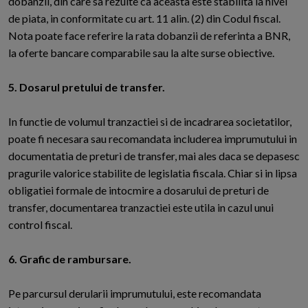
dobanzii, din care sa rezulte ca aceasta este stabilita la nivel
de piata, in conformitate cu art. 11 alin. (2) din Codul fiscal.
Nota poate face referire la rata dobanzii de referinta a BNR,
la oferte bancare comparabile sau la alte surse obiective.
5. Dosarul pretului de transfer.
In functie de volumul tranzactiei si de incadrarea societatilor,
poate fi necesara sau recomandata includerea imprumutului in
documentatia de preturi de transfer, mai ales daca se depasesc
pragurile valorice stabilite de legislatia fiscala. Chiar si in lipsa
obligatiei formale de intocmire a dosarului de preturi de
transfer, documentarea tranzactiei este utila in cazul unui
control fiscal.
6. Grafic de rambursare.
Pe parcursul derularii imprumutului, este recomandata