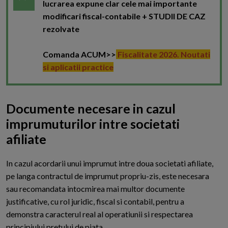
lucrarea expune clar cele mai importante
modificari fiscal-contabile + STUDII DE CAZ
rezolvate
Comanda ACUM>>
Fiscalitate 2026. Noutati
si aplicatii practice
Documente necesare in cazul
imprumuturilor intre societati
afiliate
I
n cazul acordarii unui imprumut intre doua societati afiliate,
pe langa contractul de imprumut propriu-zis, este necesara
sau recomandata intocmirea mai multor documente
justificative, cu rol juridic, fiscal si contabil, pentru a
demonstra caracterul real al operatiunii si respectarea
principiului pretului de piata.