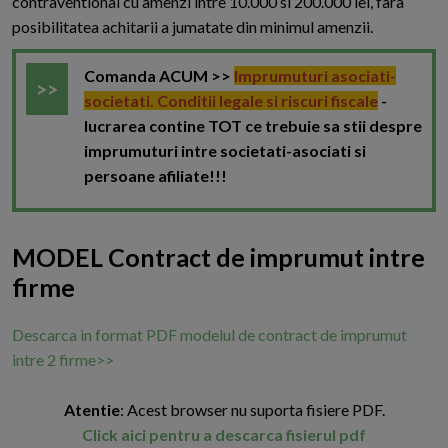
contraventional cu amenzi intre 10.000 si 200.000 lei, fara
posibilitatea achitarii a jumatate din minimul amenzii.
Comanda ACUM >>
Imprumuturi asociati-
societati. Conditii legale si riscuri fiscale
-
lucrarea contine TOT ce trebuie sa stii despre
imprumuturi intre societati-asociati si
persoane afiliate!!!
MODEL Contract de imprumut intre
firme
Descarca in format PDF modelul de contract de imprumut
intre 2 firme>>
A
tentie
: Acest browser nu suporta fisiere PDF.
Click aici pentru a descarca fisierul pdf