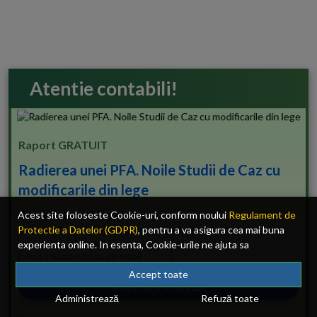
Atentie contabili!
Raport GRATUIT
Radierea unei PFA. Noile Studii de Caz cu
modificarile din lege
Descarca raportul gratuit
Acest site foloseste Cookie-uri, conform noului
Regulament de
Explicatii clare pentru munca ta zilnica.
Protectie a Datelor (GDPR)
, pentru a va asigura cea mai buna
experienta online. In esenta, Cookie-urile ne ajuta sa
imbunatatim continutul de pe site, oferindu-va dvs., cititorul, o
experienta online personalizata si mult mai rapida. Ele sunt
Accept toate
folosite doar de site-ul nostru si partenerii nostri de incredere.
Administrează
Refuză toate
Click
AICI
pentru detalii despre politica de Cookie-uri.