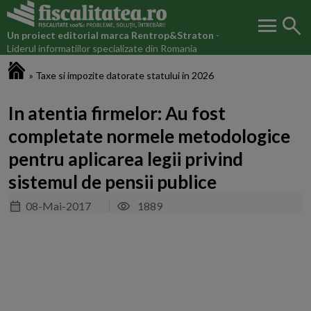
menu
search
Un proiect editorial marca
Rentrop&Straton
-
Liderul informatiilor specializate din Romania
Fiscalitatea.ro
»
Taxe si impozite datorate statului in 2026
In atentia firmelor: Au fost
completate normele metodologice
pentru aplicarea legii privind
sistemul de pensii publice
08-Mai-2017
1889