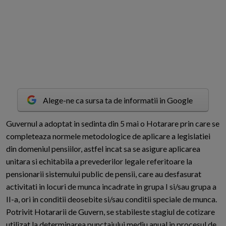
Alege-ne ca sursa ta de informatii in Google
G
uvernul a adoptat in sedinta din 5 mai o Hotarare prin care se
completeaza normele metodologice de aplicare a legislatiei
din domeniul pensiilor, astfel incat sa se asigure aplicarea
unitara si echitabila a prevederilor legale referitoare la
pensionarii sistemului public de pensii, care au desfasurat
activitati in locuri de munca incadrate in grupa I si/sau grupa a
II-a, ori in conditii deosebite si/sau conditii speciale de munca.
Potrivit Hotararii de Guvern, se stabileste stagiul de cotizare
utilizat la determinarea punctajului mediu anual in procesul de