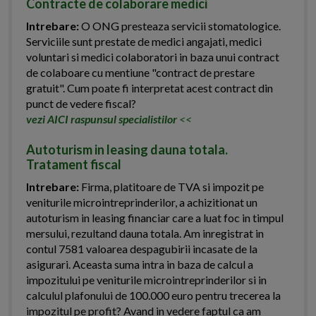
Contracte de colaborare medici
Intrebare:
O ONG presteaza servicii stomatologice.
Serviciile sunt prestate de medici angajati, medici
voluntari si medici colaboratori in baza unui contract
de colaboare cu mentiune "contract de prestare
gratuit". Cum poate fi interpretat acest contract din
punct de vedere fiscal?
vezi AICI raspunsul specialistilor
<<
Autoturism in leasing dauna totala.
Tratament fiscal
Intrebare:
Firma, platitoare de TVA si impozit pe
veniturile microintreprinderilor, a achizitionat un
autoturism in leasing financiar care a luat foc in timpul
mersului, rezultand dauna totala. Am inregistrat in
contul 7581 valoarea despagubirii incasate de la
asigurari. Aceasta suma intra in baza de calcul a
impozitului pe veniturile microintreprinderilor si in
calculul plafonului de 100.000 euro pentru trecerea la
impozitul pe profit? Avand in vedere faptul ca am