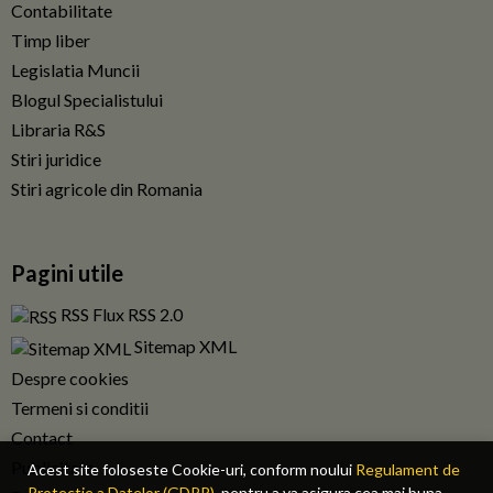
Contabilitate
Timp liber
Legislatia Muncii
Blogul Specialistului
Libraria R&S
Stiri juridice
Stiri agricole din Romania
Pagini utile
RSS Flux RSS 2.0
Sitemap XML
Despre cookies
Termeni si conditii
Contact
Publicitate
Acest site foloseste Cookie-uri, conform noului
Regulament de
Protectie a Datelor (GDPR)
, pentru a va asigura cea mai buna