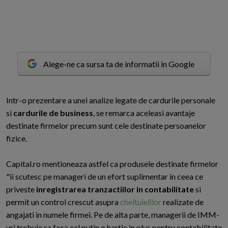
Alege-ne ca sursa ta de informatii in Google
I
ntr-o prezentare a unei analize legate de cardurile personale
si
cardurile de business
, se remarca aceleasi avantaje
destinate firmelor precum sunt cele destinate persoanelor
fizice.
Capital.ro mentioneaza astfel ca produsele destinate firmelor
"ii scutesc pe manageri de un efort suplimentar in ceea ce
priveste
inregistrarea tranzactiilor in contabilitate
si
permit un control crescut asupra
cheltuielilor
realizate de
angajati in numele firmei. Pe de alta parte, managerii de IMM-
uri trebuie sa faca cel putin o hartie in plus pentru contabilitate