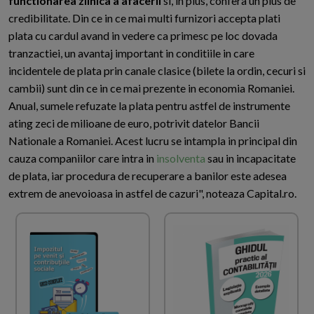
functionarea zilnica a afacerii
si, in plus, confera un plus de
credibilitate. Din ce in ce mai multi furnizori accepta plati
plata cu cardul avand in vedere ca primesc pe loc dovada
tranzactiei, un avantaj important in conditiile in care
incidentele de plata prin canale clasice (bilete la ordin, cecuri si
cambii) sunt din ce in ce mai prezente in economia Romaniei.
Anual, sumele refuzate la plata pentru astfel de instrumente
ating zeci de milioane de euro, potrivit datelor Bancii
Nationale a Romaniei. Acest lucru se intampla in principal din
cauza companiilor care intra in
insolventa
sau in incapacitate
de plata, iar procedura de recuperare a banilor este adesea
extrem de anevoioasa in astfel de cazuri", noteaza Capital.ro.