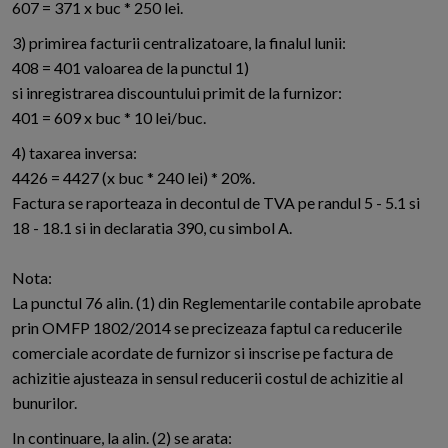
607 = 371 x buc * 250 lei.
3) primirea facturii centralizatoare, la finalul lunii:
408 = 401 valoarea de la punctul 1)
si inregistrarea discountului primit de la furnizor:
401 = 609 x buc * 10 lei/buc.
4) taxarea inversa:
4426 = 4427 (x buc * 240 lei) * 20%.
Factura se raporteaza in decontul de TVA pe randul 5 - 5.1 si
18 - 18.1 si in declaratia 390, cu simbol A.
Nota:
La punctul 76 alin. (1) din Reglementarile contabile aprobate
prin OMFP 1802/2014 se precizeaza faptul ca reducerile
comerciale acordate de furnizor si inscrise pe factura de
achizitie ajusteaza in sensul reducerii costul de achizitie al
bunurilor.
In continuare, la alin. (2) se arata: