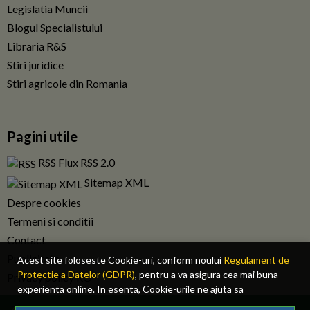
Legislatia Muncii
Blogul Specialistului
Libraria R&S
Stiri juridice
Stiri agricole din Romania
Pagini utile
RSS Flux RSS 2.0
Sitemap XML
Despre cookies
Termeni si conditii
Contact
Publicitate
Acest site foloseste Cookie-uri, conform noului
Regulament de
Protectie a Datelor (GDPR)
, pentru a va asigura cea mai buna
Privacy policy RO
experienta online. In esenta, Cookie-urile ne ajuta sa
imbunatatim continutul de pe site, oferindu-va dvs., cititorul, o
© 2026 Fiscalitatea.ro. Toate drepturile rezervate.