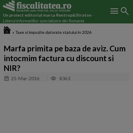
menu
search
Un proiect editorial marca
Rentrop&Straton
-
Liderul informatiilor specializate din Romania
Fiscalitatea.ro
»
Taxe si impozite datorate statului in 2026
Marfa primita pe baza de aviz. Cum
intocmim factura cu discount si
NIR?
25-Mar-2016
8363