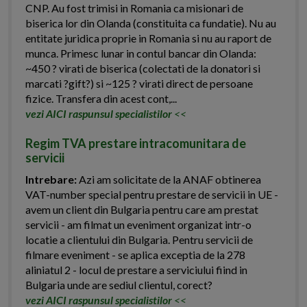
CNP. Au fost trimisi in Romania ca misionari de
biserica lor din Olanda (constituita ca fundatie). Nu au
entitate juridica proprie in Romania si nu au raport de
munca. Primesc lunar in contul bancar din Olanda:
~450 ? virati de biserica (colectati de la donatori si
marcati ?gift?) si ~125 ? virati direct de persoane
fizice. Transfera din acest cont,...
vezi AICI raspunsul specialistilor
<<
Regim TVA prestare intracomunitara de
servicii
Intrebare:
Azi am solicitate de la ANAF obtinerea
VAT-number special pentru prestare de servicii in UE -
avem un client din Bulgaria pentru care am prestat
servicii - am filmat un eveniment organizat intr-o
locatie a clientului din Bulgaria. Pentru servicii de
filmare eveniment - se aplica exceptia de la 278
aliniatul 2 - locul de prestare a serviciului fiind in
Bulgaria unde are sediul clientul, corect?
vezi AICI raspunsul specialistilor
<<