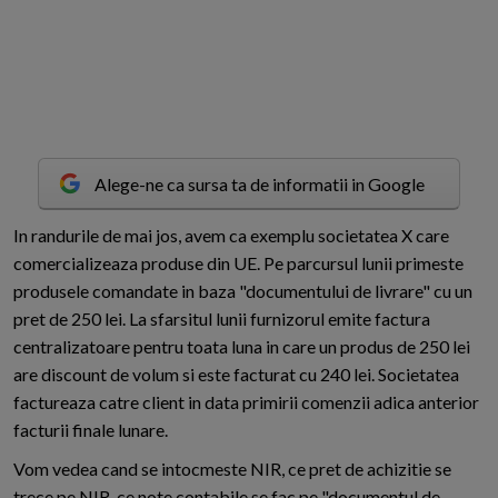
Alege-ne ca sursa ta de informatii in Google
I
n randurile de mai jos, avem ca exemplu societatea X care
comercializeaza produse din UE. Pe parcursul lunii primeste
produsele comandate in baza "documentului de livrare" cu un
pret de 250 lei. La sfarsitul lunii furnizorul emite factura
centralizatoare pentru toata luna in care un produs de 250 lei
are discount de volum si este facturat cu 240 lei. Societatea
factureaza catre client in data primirii comenzii adica anterior
facturii finale lunare.
Vom vedea cand se intocmeste NIR, ce pret de achizitie se
trece pe NIR, ce note contabile se fac pe "documentul de