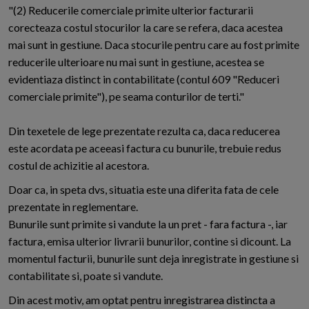
"(2) Reducerile comerciale primite ulterior facturarii
corecteaza costul stocurilor la care se refera, daca acestea
mai sunt in gestiune. Daca stocurile pentru care au fost primite
reducerile ulterioare nu mai sunt in gestiune, acestea se
evidentiaza distinct in contabilitate (contul 609 "Reduceri
comerciale primite"), pe seama conturilor de terti."
Din texetele de lege prezentate rezulta ca, daca reducerea
este acordata pe aceeasi factura cu bunurile, trebuie redus
costul de achizitie al acestora.
Doar ca, in speta dvs, situatia este una diferita fata de cele
prezentate in reglementare.
Bunurile sunt primite si vandute la un pret - fara factura -, iar
factura, emisa ulterior livrarii bunurilor, contine si dicount. La
momentul facturii, bunurile sunt deja inregistrate in gestiune si
contabilitate si, poate si vandute.
Din acest motiv, am optat pentru inregistrarea distincta a