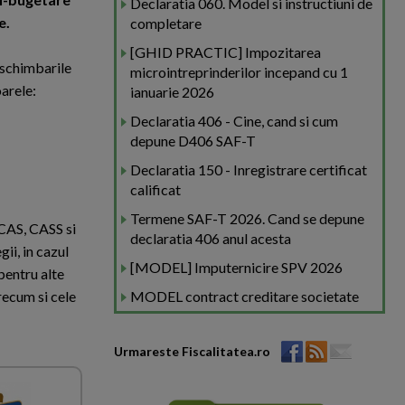
Declaratia 060. Model si instructiuni de
e.
completare
[GHID PRACTIC] Impozitarea
 schimbarile
microintreprinderilor incepand cu 1
arele:
ianuarie 2026
Declaratia 406 - Cine, cand si cum
depune D406 SAF-T
Declaratia 150 - Inregistrare certificat
calificat
Termene SAF-T 2026. Cand se depune
(CAS, CASS si
declaratia 406 anul acesta
ii, in cazul
[MODEL] Imputernicire SPV 2026
 pentru alte
precum si cele
MODEL contract creditare societate
Urmareste Fiscalitatea.ro