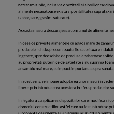
netransmisibile, inclusiv a obezitatii si a bolilor cardi
alimente nesanatoase exista si posibilitatea suprataxari
(zahar, sare, grasimi saturate).
Aceasta masura descurajeaza consumul de alimente nesana
In ceea ce priveste alimentele cu adaos mare de zaharur
produsele lichide, precum bauturile racoritoare indulcit
ingerate, spre deosebire de produsele zaharoase solide a
au proprietati puternice de satietate si nu suprima foame
ansamblu mai mare, cu impact important asupra sanatat
In acest sens, se impune adoptarea unor masuri in veder
libere, prin introducerea acestora in sfera produselor 
In legatura cu aplicarea dispozitiilor care modifica si co
domeniul constructiilor, astfel cum au fost introduse pr
Ordonanta de urgenta a Guvernului nr. 43/2019 pentru m