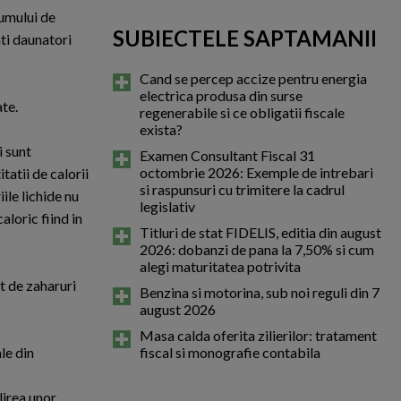
sumului de
SUBIECTELE SAPTAMANII
ati daunatori
Cand se percep accize pentru energia
electrica produsa din surse
te.
regenerabile si ce obligatii fiscale
exista?
i sunt
Examen Consultant Fiscal 31
octombrie 2026: Exemple de intrebari
atii de calorii
si raspunsuri cu trimitere la cadrul
ile lichide nu
legislativ
aloric fiind in
Titluri de stat FIDELIS, editia din august
2026: dobanzi de pana la 7,50% si cum
alegi maturitatea potrivita
t de zaharuri
Benzina si motorina, sub noi reguli din 7
august 2026
Masa calda oferita zilierilor: tratament
le din
fiscal si monografie contabila
lirea unor