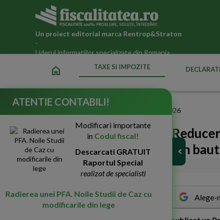
Un proiect editorial marca
Rentrop&Straton
-
Liderul informatiilor specializate din Romania
TAXE SI IMPOZITE
home
DECLARATI
ATENTIE CONTABILI!
Fiscalitatea.ro
»
Taxe si impozite datorate statului in 2026
Modificari importante
Masuri fiscal-bugetare: Reducer
in
Codul fiscal!
tigari si taxa pe zaharul din ba
Descarcati GRATUIT
Raportul Special
06-Aug-2019
3643
realizat de specialisti
Radierea unei PFA. Noile Studii de Caz cu
Alege-n
modificarile din lege
M
inisterul Finantelor Publice (MFP) a publicat un