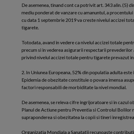
De asemenea, tinand cont ca potrivit art. 343 alin. (5) d
mediu ponderat de vanzare cu amanuntul, a procentului le
cu data 1 septembrie 2019 va creste nivelul accizei tota
tigarete.
Totodata, avand in vedere ca nivelul accizei totale pentr
precum si in vederea asigurarii respectarii prevederilor
privind nivelul accizei totale pentru tigarete prevazut in 
2. In Uniunea Europeana, 52% din populatia adulta este 
Epidemia de obezitate constituie o povara imensa asupra
factori responsabili de morbiditate la nivel mondial.
De asemenea, se releva cifre ingrijoratoare si in cazul ob
Planul de Actiune pentru Preventia si Controlul Bolilor 
supraponderea si obezitatea la copii si tineri inregistr
Organizatia Mondiala a Sanatatii recunoaste contributi