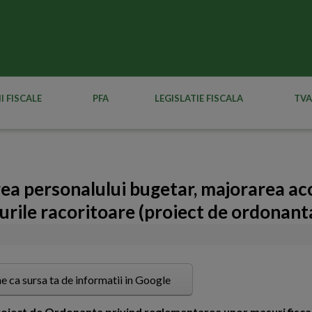
I FISCALE
PFA
LEGISLATIE FISCALA
TVA
ea personalului bugetar, majorarea acc
uturile racoritoare (proiect de ordonan
e ca sursa ta de informatii in Google
 Proiect de Ordonanta privind reglementarea unor masuri fisc