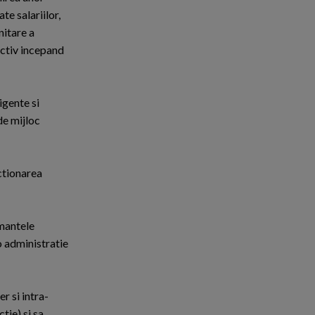
te salariilor,
nitare a
pectiv incepand
igente si
de mijloc
ctionarea
rmantele
 o administratie
r si intra-
tie) si sa