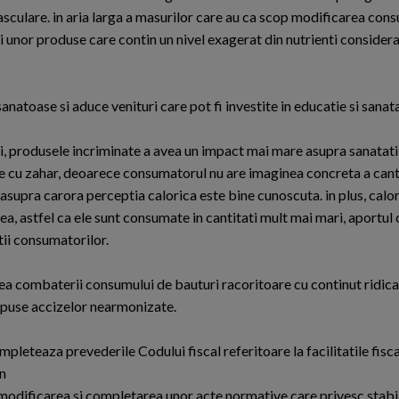
ovasculare. in aria larga a masurilor care au ca scop modificarea con
i unor produse care contin un nivel exagerat din nutrienti consider
toase si aduce venituri care pot fi investite in educatie si sanata
i, produsele incriminate a avea un impact mai mare asupra sanatati
e cu zahar, deoarece consumatorul nu are imaginea concreta a cantit
supra carora perceptia calorica este bine cunoscuta. in plus, calori
a, astfel ca ele sunt consumate in cantitati mult mai mari, aportul c
ii consumatorilor.
ea combaterii consumului de bauturi racoritoare cu continut ridica
supuse accizelor nearmonizate.
mpleteaza prevederile Codului fiscal referitoare la facilitatile fisca
in
odificarea si completarea unor acte normative care privesc stabi