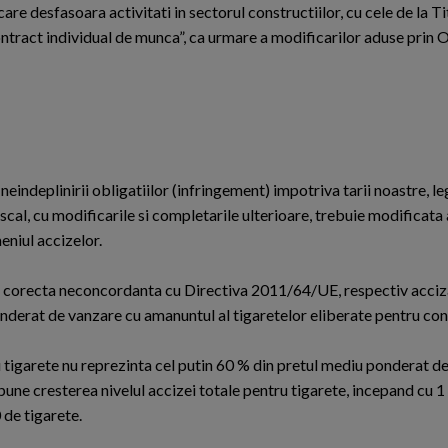
 care desfasoara activitati in sectorul constructiilor, cu cele de la Ti
contract individual de munca”, ca urmare a modificarilor aduse prin 
neindeplinirii obligatiilor (infringement) impotriva tarii noastre, le
cal, cu modificarile si completarile ulterioare, trebuie modificata 
niul accizelor.
 a corecta neconcordanta cu Directiva 2011/64/UE, respectiv acciz
onderat de vanzare cu amanuntul al tigaretelor eliberate pentru co
ru tigarete nu reprezinta cel putin 60 % din pretul mediu ponderat d
pune cresterea nivelul accizei totale pentru tigarete, incepand cu 
 de tigarete.