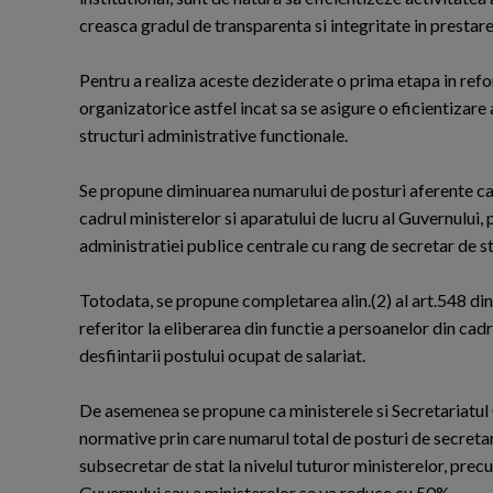
creasca gradul de transparenta si integritate in prestarea
Pentru a realiza aceste deziderate o prima etapa in refo
organizatorice astfel incat sa se asigure o eficientizare 
structuri administrative functionale.
Se propune diminuarea numarului de posturi aferente cabi
cadrul ministerelor si aparatului de lucru al Guvernului,
administratiei publice centrale cu rang de secretar de s
Totodata, se propune completarea alin.(2) al art.548 d
referitor la eliberarea din functie a persoanelor din cadr
desfiintarii postului ocupat de salariat.
De asemenea se propune ca ministerele si Secretariatul
normative prin care numarul total de posturi de secretar d
subsecretar de stat la nivelul tuturor ministerelor, precu
Guvernului sau a ministerelor se va reduce cu 50%.