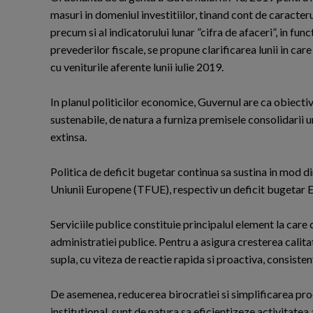
masuri in domeniul investitiilor, tinand cont de caracterul 
precum si al indicatorului lunar ”cifra de afaceri”, in func
prevederilor fiscale, se propune clarificarea lunii in car
cu veniturile aferente lunii iulie 2019.
In planul politicilor economice, Guvernul are ca obiecti
sustenabile, de natura a furniza premisele consolidarii un
extinsa.
Politica de deficit bugetar continua sa sustina in mod 
Uniunii Europene (TFUE), respectiv un deficit bugetar 
Serviciile publice constituie principalul element la ca
administratiei publice. Pentru a asigura cresterea calitat
supla, cu viteza de reactie rapida si proactiva, consisten
De asemenea, reducerea birocratiei si simplificarea proced
institutional, sunt de natura sa eficientizeze activitatea