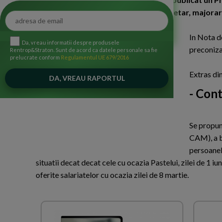
intre care reducerea personalului bugetar, majorarea
In Nota d
Da, vreau informatii despre produsele
preconiza
Rentrop&Straton. Sunt de acord ca datele personale sa fie
prelucrate conform
Regulamentul UE 679/2016
Extras d
- Cont
Se propune
CAM), a b
persoanelo
situatii decat decat cele cu ocazia Pastelui, zilei de 1 iun
oferite salariatelor cu ocazia zilei de 8 martie.