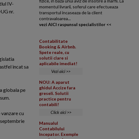
fizice, in baza unui aviz de insotire a marfii. La
tlul IV-
momentul livrarii, soferul care efectueaza
OUG nr.
transportul incaseaza de la client
contravaloarea...
vezi AICI raspunsul specialistilor <<
Contabilitate
Booking & Airbnb.
Spete reale, cu
solutii clare si
gislatia
aplicabile imediat!
astfel incat sa
Vezi aici >>
NOU: A aparut
ghidul Accize fara
a globala pe
greseli. Solutii
nsum.
practice pentru
contabili!
Click aici >>
e vanzare cu
1 septembrie
Manualul
Contabilului
Incepator. Exemple