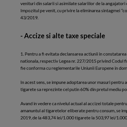
venituri din salarii si asimilate salariilor de la angajatori
Impozitul pe venit, cu privire la eliminarea sintagmei ”
43/2019.
- Accize si alte taxe speciale
1. Pentru a fi evitata declansarea actiunii in constatarea 
nationala, respectiv Legea nr. 227/2015 privind Codul fis
fie conforma cu reglementarile Uniunii Europene in dome
In acest sens, se impune adoptarea unor masuri pentru
tigarete sa reprezinte cel putin 60% din pretul mediu p
Avand in vedere ca nivelul actual al accizei totale pent
amanuntul al tigaretelor eliberate pentru consum, se im
2019, de la 483,74 lei/1.000 tigarete la 503,97 lei/1.000