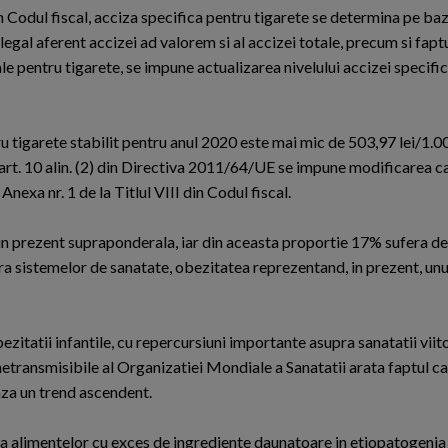
in Codul fiscal, acciza specifica pentru tigarete se determina pe baz
gal aferent accizei ad valorem si al accizei totale, precum si fapt
le pentru tigarete, se impune actualizarea nivelului accizei specifi
u tigarete stabilit pentru anul 2020 este mai mic de 503,97 lei/1.0
 art. 10 alin. (2) din Directiva 2011/64/UE se impune modificarea c
Anexa nr. 1 de la Titlul VIII din Codul fiscal.
in prezent supraponderala, iar din aceasta proportie 17% sufera de
 sistemelor de sanatate, obezitatea reprezentand, in prezent, unul 
ezitatii infantile, cu repercursiuni importante asupra sanatatii viito
netransmisibile al Organizatiei Mondiale a Sanatatii arata faptul ca
eaza un trend ascendent.
a alimentelor cu exces de ingrediente daunatoare in etiopatogenia 