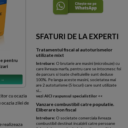
SFATURI DE LA EXPERTI
Tratamentul fiscal al autoturismelor
utilizate mixt
te pentru
Intrebare:
O brutarie are masini (microbuze) cu
izari
care livreaza marfa, pentru care se intocmesc foi
de parcurs si toate cheltuielile sunt deduse
s →
100%. Pe langa aceste masini, societatea mai
are 2 autoturisme (5 locuri) care sunt utilizate
si...
itor cu ocazia
vezi AICI raspunsul specialistilor <<
u ocazia zilei de
Vanzare combustibil catre populatie.
Eliberare bon fiscal
Intrebare:
O societate comerciala livreaza
combustibil destinat incalzirii catre persoane
e realizeaza