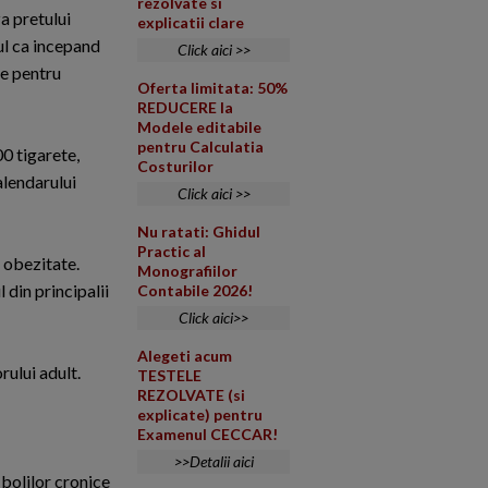
rezolvate si
a pretului
explicatii clare
ul ca incepand
Click aici >>
ce pentru
Oferta limitata: 50%
REDUCERE la
Modele editabile
pentru Calculatia
00 tigarete,
Costurilor
alendarului
Click aici >>
Nu ratati: Ghidul
Practic al
 obezitate.
Monografiilor
din principalii
Contabile 2026!
Click aici>>
Alegeti acum
rului adult.
TESTELE
REZOLVATE (si
explicate) pentru
Examenul CECCAR!
>>Detalii aici
bolilor cronice