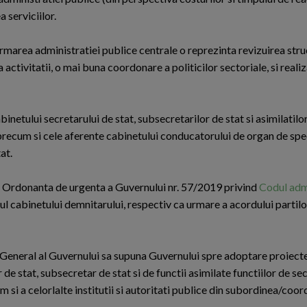
 serviciilor.
rmarea administratiei publice centrale o reprezinta revizuirea stru
a activitatii, o mai buna coordonare a politicilor sectoriale, si reali
netului secretarului de stat, subsecretarilor de stat si asimilatilo
 precum si cele aferente cabinetului conducatorului de organ de spec
tat.
in Ordonanta de urgenta a Guvernului nr. 57/2019 privind
Codul adm
ul cabinetului demnitarului, respectiv ca urmare a acordului partilor
 General al Guvernului sa supuna Guvernului spre adoptare proiecte
e stat, subsecretar de stat si de functii asimilate functiilor de sec
m si a celorlalte institutii si autoritati publice din subordinea/coo