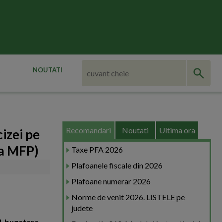
NOUTATI
Recomandari
Noutati
Ultima ora
izei pe
ta MFP)
Taxe PFA 2026
Plafoanele fiscale din 2026
Plafoane numerar 2026
Norme de venit 2026. LISTELE pe
judete
al-bugetare