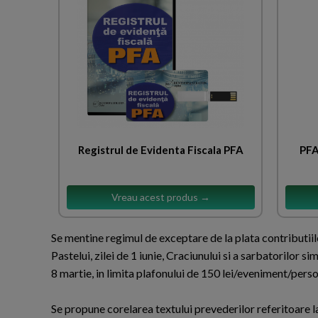
Registrul de Evidenta Fiscala PFA
PFA
Vreau acest produs →
Se mentine regimul de exceptare de la plata contributii
Pastelui, zilei de 1 iunie, Craciunului si a sarbatorilor si
8 martie, in limita plafonului de 150 lei/eveniment/pers
Se propune corelarea textului prevederilor referitoare la