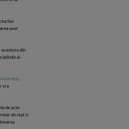
cturilor
zarea unor
r acestora din
ialitate al
inistrativ
,
 si a
le de acte
retar de stat si
rdonarea