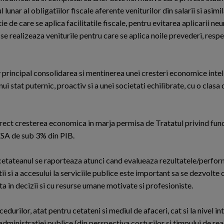
lunar al obligatiilor fiscale aferente veniturilor din salarii si asimila
tie de care se aplica facilitatile fiscale, pentru evitarea aplicarii neu
e se realizeaza veniturile pentru care se aplica noile prevederi, res
v principal consolidarea si mentinerea unei cresteri economice intel
ui stat puternic, proactiv si a unei societati echilibrate, cu o clasa 
direct cresterea economica in marja permisa de Tratatul privind fun
ESA de sub 3% din PIB.
re cetateanul se raporteaza atunci cand evalueaza rezultatele/perfo
ii si a accesului la serviciile publice este important sa se dezvolte
ta in decizii si cu resurse umane motivate si profesioniste.
urilor, atat pentru cetateni si mediul de afaceri, cat si la nivel inte
 administratiei publice (din perspectiva costurilor si timpului de reac