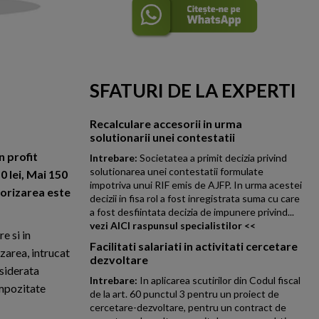
SFATURI DE LA EXPERTI
Recalculare accesorii in urma
solutionarii unei contestatii
n profit
Intrebare:
Societatea a primit decizia privind
solutionarea unei contestatii formulate
0 lei, Mai 150
impotriva unui RIF emis de AJFP. In urma acestei
nsorizarea este
decizii in fisa rol a fost inregistrata suma cu care
a fost desfiintata decizia de impunere privind...
vezi AICI raspunsul specialistilor <<
e si in
Facilitati salariati in activitati cercetare
zarea, intrucat
dezvoltare
nsiderata
Intrebare:
In aplicarea scutirilor din Codul fiscal
impozitate
de la art. 60 punctul 3 pentru un proiect de
cercetare-dezvoltare, pentru un contract de