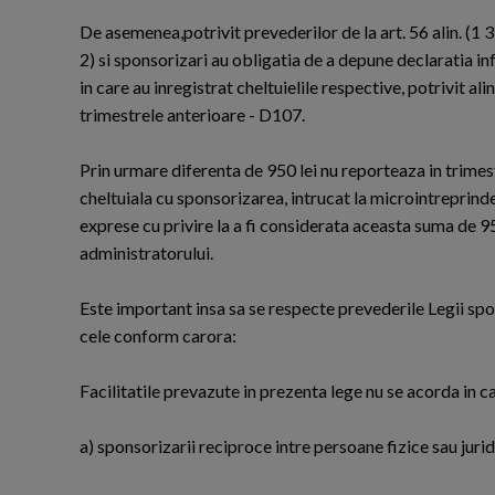
De asemenea,potrivit prevederilor de la art. 56 alin. (1 3)
2) si sponsorizari au obligatia de a depune declaratia in
in care au inregistrat cheltuielile respective, potrivit ali
trimestrele anterioare - D107.
Prin urmare diferenta de 950 lei nu reporteaza in trimes
cheltuiala cu sponsorizarea, intrucat la microintreprind
exprese cu privire la a fi considerata aceasta suma de 95
administratorului.
Este important insa sa se respecte prevederile Legii spon
cele conform carora:
Facilitatile prevazute in prezenta lege nu se acorda in c
a) sponsorizarii reciproce intre persoane fizice sau jurid