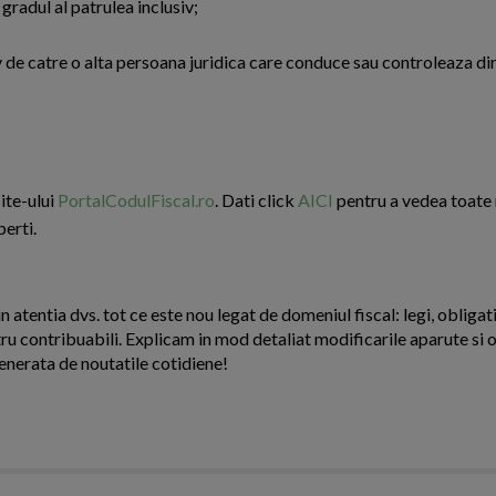
 gradul al patrulea inclusiv;
iv de catre o alta persoana juridica care conduce sau controleaza d
site-ului
PortalCodulFiscal.ro
. Dati click
AICI
pentru a vedea toate 
perti.
n atentia dvs. tot ce este nou legat de domeniul fiscal: legi, obligati
ntru contribuabili. Explicam in mod detaliat modificarile aparute si o
enerata de noutatile cotidiene!