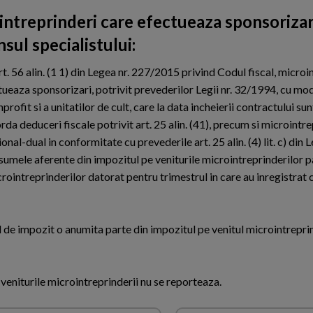
intreprinderi care efectueaza sponsorizar
sul specialistului:
rt. 56 alin. (1 1) din Legea nr. 227/2015 privind Codul fiscal, microi
ueaza sponsorizari, potrivit prevederilor Legii nr. 32/1994, cu modi
rofit si a unitatilor de cult, care la data incheierii contractului sunt
orda deduceri fiscale potrivit art. 25 alin. (41), precum si microintr
al-dual in conformitate cu prevederile art. 25 alin. (4) lit. c) din L
sumele aferente din impozitul pe veniturile microintreprinderilor pa
ointreprinderilor datorat pentru trimestrul in care au inregistrat c
l de impozit o anumita parte din impozitul pe venitul microintreprin
eniturile microintreprinderii nu se reporteaza.