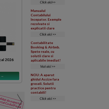
Click aici>>
Manualul
Contabilului
Incepator. Exemple
rezolvate si
explicatii clare
Click aici >>
Contabilitate
Booking & Airbnb.
Spete reale, cu
solutii clare si
cal 2026
aplicabile imediat!
Vezi aici >>
NOU: A aparut
s →
ghidul Accize fara
greseli. Solutii
practice pentru
contabili!
Microintreprindere fara a
lidat de expertul
Click aici >>
NOUTATI
rtal Codul Fiscal
din Codul
Firma infiintata in 08.07.2025
Fiscal