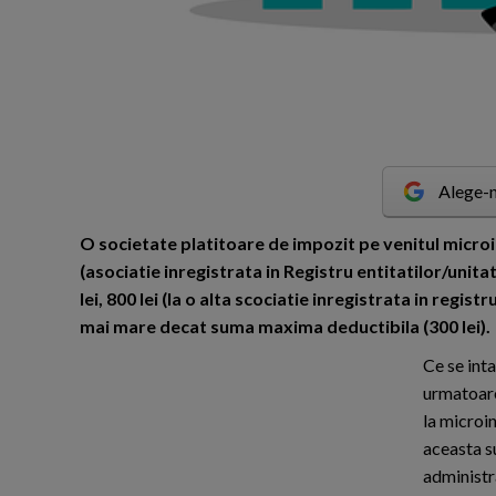
Alege-n
O
societate platitoare de impozit pe venitul microi
(asociatie inregistrata in Registru entitatilor/unitati
lei, 800 lei (la o alta scociatie inregistrata in regis
mai mare decat suma maxima deductibila (300 lei).
Ce se int
urmatoare
la microi
aceasta s
administr