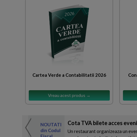
Cartea Verde a Contabilitatii 2026
Cons
Vreau acest produs →
Cota TVA bilete acces even
 de expertul
NOUTATI
odul Fiscal
din Codul
Un restaurant organizeaza un eveni
Fiscal