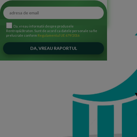
Da, vreau informatii despre produsele
Rentrop&Straton. Sunt de acord ca datele personale sa fie
prelucrate conform
Regulamentul UE 679/2016