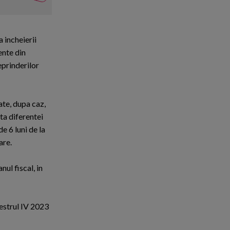
Firma la infiintare este declar
a incheierii
ente din
eprinderilor
tate, dupa caz,
ita diferentei
e 6 luni de la
are.
ul fiscal, in
mestrul IV 2023