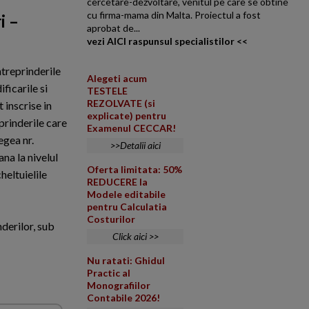
cercetare-dezvoltare, venitul pe care se obtine
cu firma-mama din Malta. Proiectul a fost
i –
aprobat de...
vezi AICI raspunsul specialistilor <<
ntreprinderile
Alegeti acum
ficarile si
TESTELE
REZOLVATE (si
 inscrise in
explicate) pentru
eprinderile care
Examenul CECCAR!
egea nr.
>>Detalii aici
na la nivelul
Oferta limitata: 50%
heltuielile
REDUCERE la
Modele editabile
pentru Calculatia
Costurilor
derilor, sub
Click aici >>
Nu ratati: Ghidul
Practic al
Monografiilor
Contabile 2026!