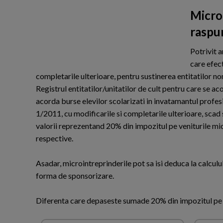
Micro
raspun
Potrivit a
care efect
completarile ulterioare, pentru sustinerea entitatilor nonp
Registrul entitatilor/unitatilor de cult pentru care se ac
acorda burse elevilor scolarizati in invatamantul profesion
1/2011, cu modificarile si completarile ulterioare, scad 
valorii reprezentand 20% din impozitul pe veniturile micr
respective.
Asadar, microintreprinderile pot sa isi deduca la calculu
forma de sponsorizare.
Diferenta care depaseste sumade 20% din impozitul pe v