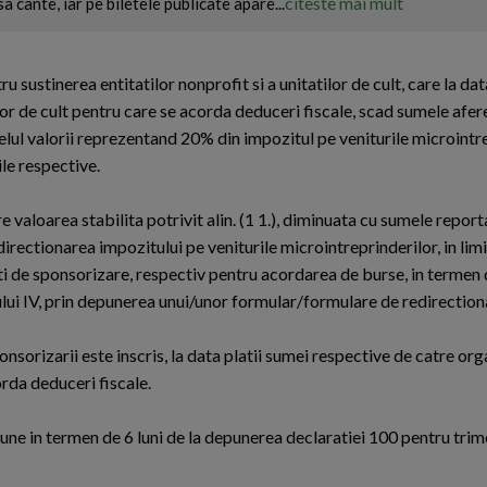
citeste mai mult
a cante, iar pe biletele publicate apare...
sustinerea entitatilor nonprofit si a unitatilor de cult, care la dat
ilor de cult pentru care se acorda deduceri fiscale, scad sumele afer
velul valorii reprezentand 20% din impozitul pe veniturile microintr
ile respective.
are valoarea stabilita potrivit alin. (1 1.), diminuata cu sumele repor
edirectionarea impozitului pe veniturile microintreprinderilor, in lim
ati de sponsorizare, respectiv pentru acordarea de burse, in termen d
ului IV, prin depunerea unui/unor formular/formulare de redirection
orizarii este inscris, la data platii sumei respective de catre organ
orda deduceri fiscale.
une in termen de 6 luni de la depunerea declaratiei 100 pentru tri