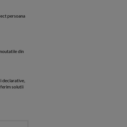
irect persoana
noutatile din
i declarative,
ferim solutii