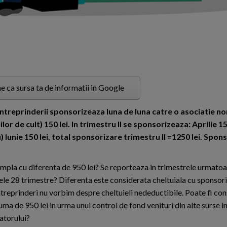
e ca sursa ta de informatii in Google
ntreprinderii sponsorizeaza luna de luna catre o asociatie no
lor de cult) 150 lei. In trimestru II se sponsorizeaza: Aprilie 15
tru) Iunie 150 lei, total sponsorizare trimestru II =1250 lei. Spo
ampla cu diferenta de 950 lei? Se reporteaza in trimestrele urmatoar
le 28 trimestre? Diferenta este considerata cheltuiala cu sponsori
ntreprinderi nu vorbim despre cheltuieli nedeductibile. Poate fi co
uma de 950 lei in urma unui control de fond venituri din alte surse 
atorului?