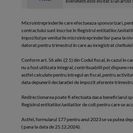
eveniment este invitat si un artist s
Microintreprinderile care efectueaza sponsorizari, pentru 
contractului sunt inscrise in Registrul entitatilor/unitat
impozitul pe veniturile microintreprinderilor pana la ni
datorat pentru trimestrul in care au inregistrat cheltuiel
Conform art. 56 alin. (2 1) din Codul fiscal, in cazul in c
nu a fost utilizata integral, contribuabilii pot dispune r
astfel calculate pentru intregul an fiscal, pentru activit
data depunerii declaratiei de impozit aferente trimestr
Redirectionarea poate fi efectuata daca beneficiarul spons
Registrul entitatilor/unitatilor de cult pentru care se ac
Astfel, formularul 177 pentru anul 2023 se va putea dep
( pana la data de 25.12.2024).