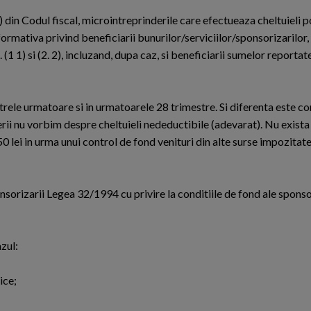
 din Codul fiscal, microintreprinderile care efectueaza cheltuieli pot
formativa privind beneficiarii bunurilor/serviciilor/sponsorizarilor,
n. (1 1) si (2. 2), incluzand, dupa caz, si beneficiarii sumelor reportat
trele urmatoare si in urmatoarele 28 trimestre. Si diferenta este c
erii nu vorbim despre cheltuieli nedeductibile (adevarat). Nu exista
0 lei in urma unui control de fond venituri din alte surse impozitat
sorizarii Legea 32/1994 cu privire la conditiile de fond ale sponsori
azul:
ice;