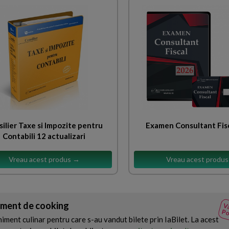
ilier Taxe si Impozite pentru
Examen Consultant Fis
Contabili 12 actualizari
Vreau acest produs →
Vreau acest produ
iment de cooking
Va
Po
ment culinar pentru care s-au vandut bilete prin IaBilet. La acest