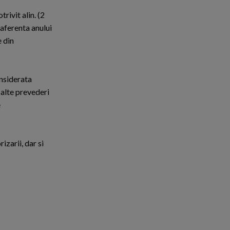
rivit alin. (2
 aferenta anului
e din
onsiderata
 alte prevederi
e
zarii, dar si