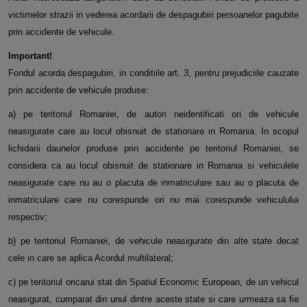
victimelor strazii in vederea acordarii de despagubiri persoanelor pagubite
prin accidente de vehicule.
Important!
Fondul acorda despagubiri, in conditiile art. 3, pentru prejudiciile cauzate
prin accidente de vehicule produse:
a) pe teritoriul Romaniei, de autori neidentificati ori de vehicule
neasigurate care au locul obisnuit de stationare in Romania. In scopul
lichidarii daunelor produse prin accidente pe teritoriul Romaniei, se
considera ca au locul obisnuit de stationare in Romania si vehiculele
neasigurate care nu au o placuta de inmatriculare sau au o placuta de
inmatriculare care nu corespunde ori nu mai corespunde vehiculului
respectiv;
b) pe teritoriul Romaniei, de vehicule neasigurate din alte state decat
cele in care se aplica Acordul multilateral;
c) pe teritoriul oricarui stat din Spatiul Economic European, de un vehicul
neasigurat, cumparat din unul dintre aceste state si care urmeaza sa fie