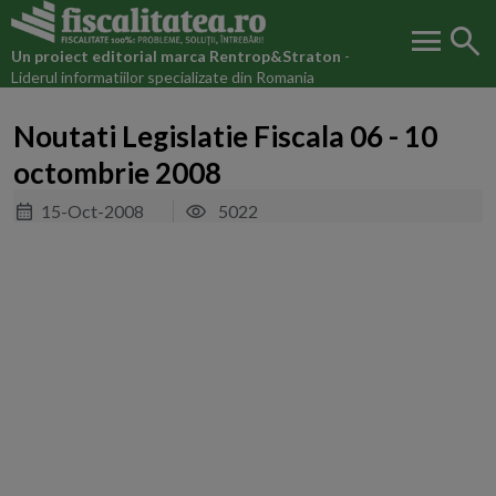
menu
search
Un proiect editorial marca
Rentrop&Straton
-
Liderul informatiilor specializate din Romania
Noutati Legislatie Fiscala 06 - 10
octombrie 2008
15-Oct-2008
5022