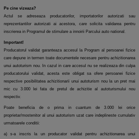
Pe cine vizeaza?
Actul se adreseaza producatorilor, importatorilor autorizati sau
reprezentantilor autorizati ai acestora, care solicita validarea pentru
inscrierea in Programul de stimulare a innoirii Parcului auto national.
Important!
Producatorul validat garanteaza accesul la Program al persoanei fizice
care depune in termen toate documentele necesare pentru achizitionarea
unui autoturism nou. In cazul in care accesul nu se realizeaza din culpa
producatorului validat, acesta este obligat sa ofere persoanei fizice
respective posibilitatea achizitionarii unui autoturism nou la un pret mai
mic cu 3.000 lei fata de pretul de achizitie al autoturismului nou
respectiv.
Poate beneficia de o prima in cuantum de 3.000 lei orice
proprietar/mostenitor al unui autoturism uzat care indeplineste cumulativ
urmatoarele conditii:
a) s-a inscris la un producator validat pentru achizitionarea unui