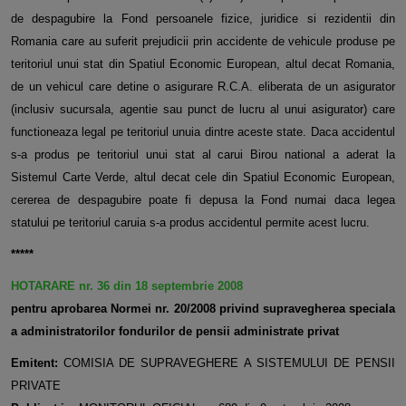
de despagubire la Fond persoanele fizice, juridice si rezidentii din
Romania care au suferit prejudicii prin accidente de vehicule produse pe
teritoriul unui stat din Spatiul Economic European, altul decat Romania,
de un vehicul care detine o asigurare R.C.A. eliberata de un asigurator
(inclusiv sucursala, agentie sau punct de lucru al unui asigurator) care
functioneaza legal pe teritoriul unuia dintre aceste state. Daca accidentul
s-a produs pe teritoriul unui stat al carui Birou national a aderat la
Sistemul Carte Verde, altul decat cele din Spatiul Economic European,
cererea de despagubire poate fi depusa la Fond numai daca legea
statului pe teritoriul caruia s-a produs accidentul permite acest lucru.
*****
HOTARARE nr. 36 din 18 septembrie 2008
pentru aprobarea Normei nr. 20/2008 privind supravegherea speciala
a administratorilor fondurilor de pensii administrate privat
Emitent:
COMISIA DE SUPRAVEGHERE A SISTEMULUI DE PENSII
PRIVATE