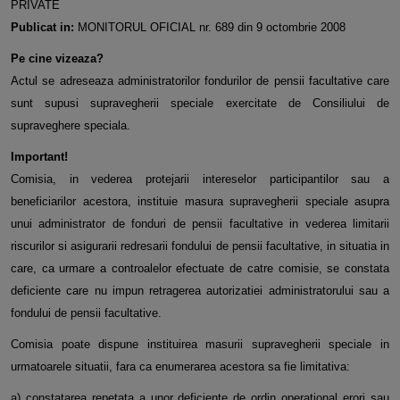
PRIVATE
Publicat in:
MONITORUL OFICIAL nr. 689 din 9 octombrie 2008
Pe cine vizeaza?
Actul se adreseaza administratorilor fondurilor de pensii facultative care
sunt supusi supravegherii speciale exercitate de Consiliului de
supraveghere speciala.
Important!
Comisia, in vederea protejarii intereselor participantilor sau a
beneficiarilor acestora, instituie masura supravegherii speciale asupra
unui administrator de fonduri de pensii facultative in vederea limitarii
riscurilor si asigurarii redresarii fondului de pensii facultative, in situatia in
care, ca urmare a controalelor efectuate de catre comisie, se constata
deficiente care nu impun retragerea autorizatiei administratorului sau a
fondului de pensii facultative.
Comisia poate dispune instituirea masurii supravegherii speciale in
urmatoarele situatii, fara ca enumerarea acestora sa fie limitativa:
a) constatarea repetata a unor deficiente de ordin operational erori sau