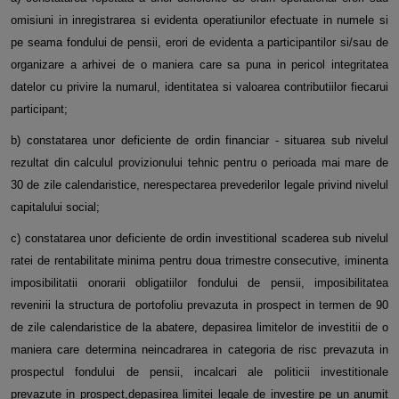
omisiuni in inregistrarea si evidenta operatiunilor efectuate in numele si
pe seama fondului de pensii, erori de evidenta a participantilor si/sau de
organizare a arhivei de o maniera care sa puna in pericol integritatea
datelor cu privire la numarul, identitatea si valoarea contributiilor fiecarui
participant;
b) constatarea unor deficiente de ordin financiar - situarea sub nivelul
rezultat din calculul provizionului tehnic pentru o perioada mai mare de
30 de zile calendaristice, nerespectarea prevederilor legale privind nivelul
capitalului social;
c) constatarea unor deficiente de ordin investitional scaderea sub nivelul
ratei de rentabilitate minima pentru doua trimestre consecutive, iminenta
imposibilitatii onorarii obligatiilor fondului de pensii, imposibilitatea
revenirii la structura de portofoliu prevazuta in prospect in termen de 90
de zile calendaristice de la abatere, depasirea limitelor de investitii de o
maniera care determina neincadrarea in categoria de risc prevazuta in
prospectul fondului de pensii, incalcari ale politicii investitionale
prevazute in prospect,depasirea limitei legale de investire pe un anumit