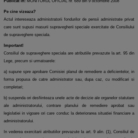
Publicat in:
MONITORUL OFICIAL nr. 689 din 9 octombrie 2008
Pe cine vizeaza?
Actul intereseaza administratorii fondurilor de pensii administrate privat
care sunt supusi masurii supravegherii speciale exercitate de Consiliului
de supraveghere speciala.
Important!
Consiliul de supraveghere speciala are atributiile prevazute la art. 95 din
Lege, precum si urmatoarele:
a) supune spre aprobare Comisiei planul de remediere a deficientelor, in
forma propusa de catre administrator sau, dupa caz, cu modificari si
completari;
b) suspenda ori desfiinteaza unele acte de decizie ale organelor statutare
ale administratorului, contrare planului de remediere aprobat sau
legislatiei in vigoare ori care conduc la deteriorarea situatiei financiare a
administratorului.
In vederea exercitarii atributiilor prevazute la art. 9 alin. (1), Consiliul de