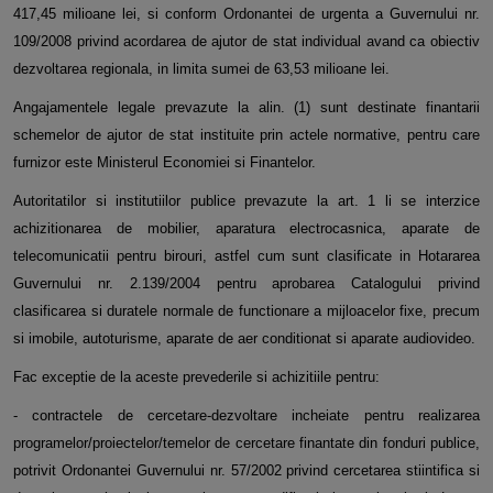
417,45 milioane lei, si conform Ordonantei de urgenta a Guvernului nr.
109/2008 privind acordarea de ajutor de stat individual avand ca obiectiv
dezvoltarea regionala, in limita sumei de 63,53 milioane lei.
Angajamentele legale prevazute la alin. (1) sunt destinate finantarii
schemelor de ajutor de stat instituite prin actele normative, pentru care
furnizor este Ministerul Economiei si Finantelor.
Autoritatilor si institutiilor publice prevazute la art. 1 li se interzice
achizitionarea de mobilier, aparatura electrocasnica, aparate de
telecomunicatii pentru birouri, astfel cum sunt clasificate in Hotararea
Guvernului nr. 2.139/2004 pentru aprobarea Catalogului privind
clasificarea si duratele normale de functionare a mijloacelor fixe, precum
si imobile, autoturisme, aparate de aer conditionat si aparate audiovideo.
Fac exceptie de la aceste prevederile si achizitiile pentru:
- contractele de cercetare-dezvoltare incheiate pentru realizarea
programelor/proiectelor/temelor de cercetare finantate din fonduri publice,
potrivit Ordonantei Guvernului nr. 57/2002 privind cercetarea stiintifica si