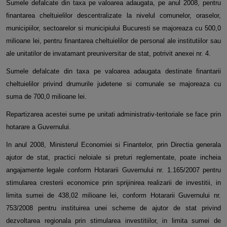
Sumele defalcate din taxa pe valoarea adaugata, pe anul 2008, pentru
finantarea cheltuielilor descentralizate la nivelul comunelor, oraselor,
municipiilor, sectoarelor si municipiului Bucuresti se majoreaza cu 500,0
milioane lei, pentru finantarea cheltuielilor de personal ale institutiilor sau
ale unitatilor de invatamant preuniversitar de stat, potrivit anexei nr. 4.
Sumele defalcate din taxa pe valoarea adaugata destinate finantarii
cheltuielilor privind drumurile judetene si comunale se majoreaza cu
suma de 700,0 milioane lei.
Repartizarea acestei sume pe unitati administrativ-teritoriale se face prin
hotarare a Guvernului.
In anul 2008, Ministerul Economiei si Finantelor, prin Directia generala
ajutor de stat, practici neloiale si preturi reglementate, poate incheia
angajamente legale conform Hotararii Guvernului nr. 1.165/2007 pentru
stimularea cresterii economice prin sprijinirea realizarii de investitii, in
limita sumei de 438,02 milioane lei, conform Hotararii Guvernului nr.
753/2008 pentru instituirea unei scheme de ajutor de stat privind
dezvoltarea regionala prin stimularea investitiilor, in limita sumei de