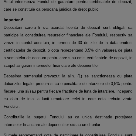
Actul intereseaza Fondul de garantare pentru certificatele de depozit,
care se constituie ca persoana juridica de drept public.
Important!
Depozitarii carora li s-a acordat licenta de depozit sunt obligati sa
participe la constituirea resurselor financiare ale Fondului, respectiv sa
vireze in contul acestuia, in termen de 30 de zile de la data emiterii
certificatelor de depozit, o cota reprezentand 0,5% din valoarea de piata
a semintelor de consum pentru care s-au emis certificatele de depozit, in
scopul asigurarii intereselor financiare ale deponentilor.
Depasirea termenului prevazut la alin. (1) se sanctioneaza cu plata
dobanzilor legale, precum si cu o penalitate de intarziere de 0,5% pentru
fiecare luna si/sau pentru fiecare fractiune de luna de intarziere, incepand
cu data de intai a lunii urmatoare celei in care cota trebuia virata
Fondului.
Contributiile la bugetul Fondului au ca unica destinatie protejarea
intereselor financiare ale deponentilor si/sau creditorilor.
Sumele reprezentand cota de participare la constituirea Fondului sunt