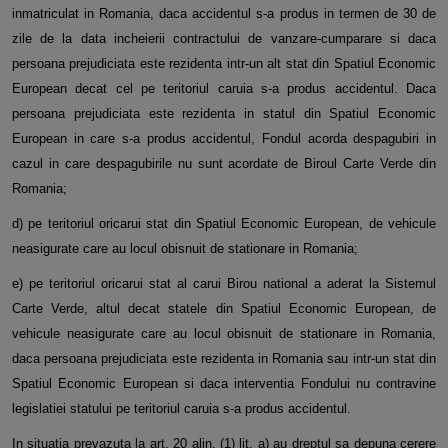
inmatriculat in Romania, daca accidentul s-a produs in termen de 30 de
zile de la data incheierii contractului de vanzare-cumparare si daca
persoana prejudiciata este rezidenta intr-un alt stat din Spatiul Economic
European decat cel pe teritoriul caruia s-a produs accidentul. Daca
persoana prejudiciata este rezidenta in statul din Spatiul Economic
European in care s-a produs accidentul, Fondul acorda despagubiri in
cazul in care despagubirile nu sunt acordate de Biroul Carte Verde din
Romania;
d) pe teritoriul oricarui stat din Spatiul Economic European, de vehicule
neasigurate care au locul obisnuit de stationare in Romania;
e) pe teritoriul oricarui stat al carui Birou national a aderat la Sistemul
Carte Verde, altul decat statele din Spatiul Economic European, de
vehicule neasigurate care au locul obisnuit de stationare in Romania,
daca persoana prejudiciata este rezidenta in Romania sau intr-un stat din
Spatiul Economic European si daca interventia Fondului nu contravine
legislatiei statului pe teritoriul caruia s-a produs accidentul.
In situatia prevazuta la art. 20 alin. (1) lit. a) au dreptul sa depuna cerere