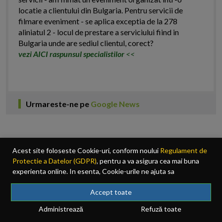
locatie a clientului din Bulgaria. Pentru servicii de
filmare eveniment - se aplica exceptia de la 278
aliniatul 2 - locul de prestare a serviciului fiind in
Bulgaria unde are sediul clientul, corect?
vezi AICI raspunsul specialistilor
<<
Urmareste-ne pe
Google News
Acest site foloseste Cookie-uri, conform noului
Regulament de
Protectie a Datelor (GDPR)
, pentru a va asigura cea mai buna
experienta online. In esenta, Cookie-urile ne ajuta sa
imbunatatim continutul de pe site, oferindu-va dvs., cititorul, o
experienta online personalizata si mult mai rapida. Ele sunt
Accept toate
folosite doar de site-ul nostru si partenerii nostri de incredere.
Administrează
Refuză toate
Click
AICI
pentru detalii despre politica de Cookie-uri.