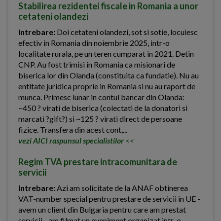
Stabilirea rezidentei fiscale in Romania a unor
cetateni olandezi
Intrebare:
Doi cetateni olandezi, sot si sotie, locuiesc
efectiv in Romania din noiembrie 2025, intr-o
localitate rurala, pe un teren cumparat in 2021. Detin
CNP. Au fost trimisi in Romania ca misionari de
biserica lor din Olanda (constituita ca fundatie). Nu au
entitate juridica proprie in Romania si nu au raport de
munca. Primesc lunar in contul bancar din Olanda:
~450 ? virati de biserica (colectati de la donatori si
marcati ?gift?) si ~125 ? virati direct de persoane
fizice. Transfera din acest cont,...
vezi AICI raspunsul specialistilor
<<
Regim TVA prestare intracomunitara de
servicii
Intrebare:
Azi am solicitate de la ANAF obtinerea
VAT-number special pentru prestare de servicii in UE -
avem un client din Bulgaria pentru care am prestat
servicii - am filmat un eveniment organizat intr-o