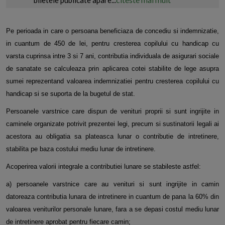
biletele publicate apare...
Pe perioada in care o persoana beneficiaza de concediu si indemnizatie,
in cuantum de 450 de lei, pentru cresterea copilului cu handicap cu
varsta cuprinsa intre 3 si 7 ani, contributia individuala de asigurari sociale
de sanatate se calculeaza prin aplicarea cotei stabilite de lege asupra
sumei reprezentand valoarea indemnizatiei pentru cresterea copilului cu
handicap si se suporta de la bugetul de stat.
Persoanele varstnice care dispun de venituri proprii si sunt ingrijite in
caminele organizate potrivit prezentei legi, precum si sustinatorii legali ai
acestora au obligatia sa plateasca lunar o contributie de intretinere,
stabilita pe baza costului mediu lunar de intretinere.
Acoperirea valorii integrale a contributiei lunare se stabileste astfel:
a) persoanele varstnice care au venituri si sunt ingrijite in camin
datoreaza contributia lunara de intretinere in cuantum de pana la 60% din
valoarea veniturilor personale lunare, fara a se depasi costul mediu lunar
de intretinere aprobat pentru fiecare camin;