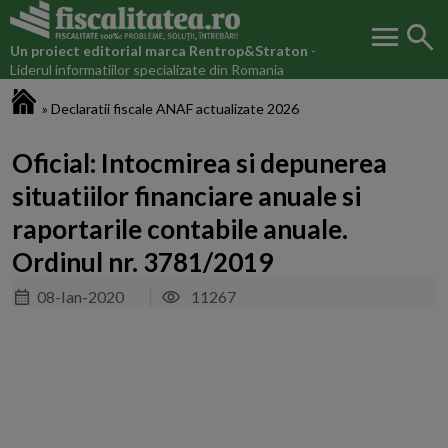
menu
search
Un proiect editorial marca
Rentrop&Straton
-
Liderul informatiilor specializate din Romania
Fiscalitatea.ro
»
Declaratii fiscale ANAF actualizate 2026
Oficial: Intocmirea si depunerea
situatiilor financiare anuale si
raportarile contabile anuale.
Ordinul nr. 3781/2019
08-Ian-2020
11267