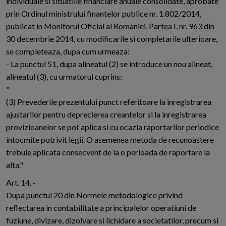
individuale si situatiile financiare anuale consolidate, aprobate
prin Ordinul ministrului finantelor publice nr. 1.802/2014,
publicat in Monitorul Oficial al Romaniei, Partea I, nr. 963 din
30 decembrie 2014, cu modificarile si completarile ulterioare,
se completeaza, dupa cum urmeaza:
- La punctul 51, dupa alineatul (2) se introduce un nou alineat,
alineatul (3), cu urmatorul cuprins:
"
(3) Prevederile prezentului punct referitoare la inregistrarea
ajustarilor pentru deprecierea creantelor si la inregistrarea
provizioanelor se pot aplica si cu ocazia raportarilor periodice
intocmite potrivit legii. O asemenea metoda de recunoastere
trebuie aplicata consecvent de la o perioada de raportare la
alta."
Art. 14. -
Dupa punctul 20 din Normele metodologice privind
reflectarea in contabilitate a principalelor operatiuni de
fuziune, divizare, dizolvare si lichidare a societatilor, precum si