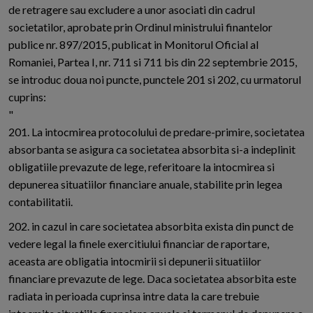
de retragere sau excludere a unor asociati din cadrul
societatilor, aprobate prin Ordinul ministrului finantelor
publice nr. 897/2015, publicat in Monitorul Oficial al
Romaniei, Partea I, nr. 711 si 711 bis din 22 septembrie 2015,
se introduc doua noi puncte, punctele 201 si 202, cu urmatorul
cuprins:
"
201. La intocmirea protocolului de predare-primire, societatea
absorbanta se asigura ca societatea absorbita si-a indeplinit
obligatiile prevazute de lege, referitoare la intocmirea si
depunerea situatiilor financiare anuale, stabilite prin legea
contabilitatii.
202. in cazul in care societatea absorbita exista din punct de
vedere legal la finele exercitiului financiar de raportare,
aceasta are obligatia intocmirii si depunerii situatiilor
financiare prevazute de lege. Daca societatea absorbita este
radiata in perioada cuprinsa intre data la care trebuie