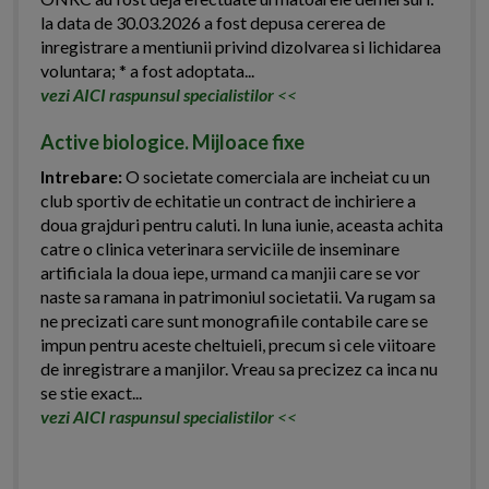
la data de 30.03.2026 a fost depusa cererea de
inregistrare a mentiunii privind dizolvarea si lichidarea
voluntara; * a fost adoptata...
vezi AICI raspunsul specialistilor
<<
Active biologice. Mijloace fixe
Intrebare:
O societate comerciala are incheiat cu un
club sportiv de echitatie un contract de inchiriere a
doua grajduri pentru caluti. In luna iunie, aceasta achita
catre o clinica veterinara serviciile de inseminare
artificiala la doua iepe, urmand ca manjii care se vor
naste sa ramana in patrimoniul societatii. Va rugam sa
ne precizati care sunt monografiile contabile care se
impun pentru aceste cheltuieli, precum si cele viitoare
de inregistrare a manjilor. Vreau sa precizez ca inca nu
se stie exact...
vezi AICI raspunsul specialistilor
<<