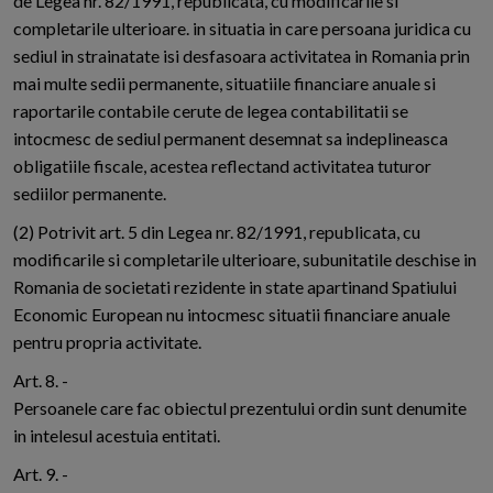
de Legea nr. 82/1991, republicata, cu modificarile si
completarile ulterioare. in situatia in care persoana juridica cu
sediul in strainatate isi desfasoara activitatea in Romania prin
mai multe sedii permanente, situatiile financiare anuale si
raportarile contabile cerute de legea contabilitatii se
intocmesc de sediul permanent desemnat sa indeplineasca
obligatiile fiscale, acestea reflectand activitatea tuturor
sediilor permanente.
(2) Potrivit art. 5 din Legea nr. 82/1991, republicata, cu
modificarile si completarile ulterioare, subunitatile deschise in
Romania de societati rezidente in state apartinand Spatiului
Economic European nu intocmesc situatii financiare anuale
pentru propria activitate.
Art. 8. -
Persoanele care fac obiectul prezentului ordin sunt denumite
in intelesul acestuia entitati.
Art. 9. -