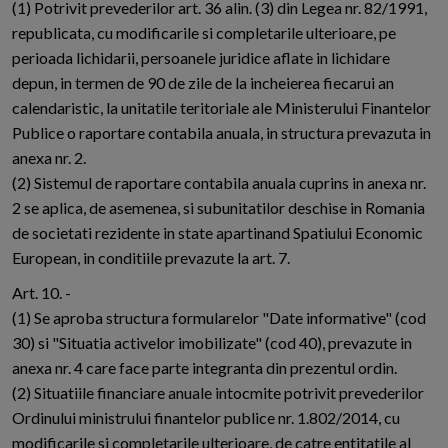
(1) Potrivit prevederilor art. 36 alin. (3) din Legea nr. 82/1991,
republicata, cu modificarile si completarile ulterioare, pe
perioada lichidarii, persoanele juridice aflate in lichidare
depun, in termen de 90 de zile de la incheierea fiecarui an
calendaristic, la unitatile teritoriale ale Ministerului Finantelor
Publice o raportare contabila anuala, in structura prevazuta in
anexa nr. 2.
(2) Sistemul de raportare contabila anuala cuprins in anexa nr.
2 se aplica, de asemenea, si subunitatilor deschise in Romania
de societati rezidente in state apartinand Spatiului Economic
European, in conditiile prevazute la art. 7.
Art. 10. -
(1) Se aproba structura formularelor "Date informative" (cod
30) si "Situatia activelor imobilizate" (cod 40), prevazute in
anexa nr. 4 care face parte integranta din prezentul ordin.
(2) Situatiile financiare anuale intocmite potrivit prevederilor
Ordinului ministrului finantelor publice nr. 1.802/2014, cu
modificarile si completarile ulterioare, de catre entitatile al