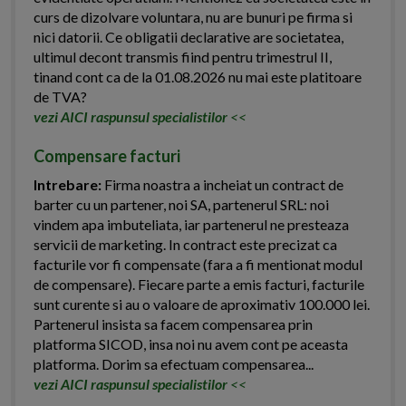
curs de dizolvare voluntara, nu are bunuri pe firma si
nici datorii. Ce obligatii declarative are societatea,
ultimul decont transmis fiind pentru trimestrul II,
tinand cont ca de la 01.08.2026 nu mai este platitoare
de TVA?
vezi AICI raspunsul specialistilor
<<
Compensare facturi
Intrebare:
Firma noastra a incheiat un contract de
barter cu un partener, noi SA, partenerul SRL: noi
vindem apa imbuteliata, iar partenerul ne presteaza
servicii de marketing. In contract este precizat ca
facturile vor fi compensate (fara a fi mentionat modul
de compensare). Fiecare parte a emis facturi, facturile
sunt curente si au o valoare de aproximativ 100.000 lei.
Partenerul insista sa facem compensarea prin
platforma SICOD, insa noi nu avem cont pe aceasta
platforma. Dorim sa efectuam compensarea...
vezi AICI raspunsul specialistilor
<<