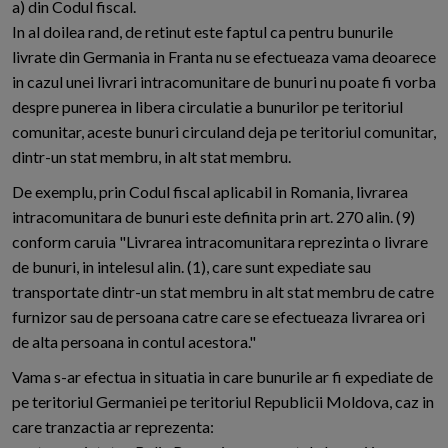
a) din Codul fiscal.
In al doilea rand, de retinut este faptul ca pentru bunurile
livrate din Germania in Franta nu se efectueaza vama deoarece
in cazul unei livrari intracomunitare de bunuri nu poate fi vorba
despre punerea in libera circulatie a bunurilor pe teritoriul
comunitar, aceste bunuri circuland deja pe teritoriul comunitar,
dintr-un stat membru, in alt stat membru.
De exemplu, prin Codul fiscal aplicabil in Romania, livrarea
intracomunitara de bunuri este definita prin art. 270 alin. (9)
conform caruia "Livrarea intracomunitara reprezinta o livrare
de bunuri, in intelesul alin. (1), care sunt expediate sau
transportate dintr-un stat membru in alt stat membru de catre
furnizor sau de persoana catre care se efectueaza livrarea ori
de alta persoana in contul acestora."
Vama s-ar efectua in situatia in care bunurile ar fi expediate de
pe teritoriul Germaniei pe teritoriul Republicii Moldova, caz in
care tranzactia ar reprezenta: