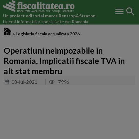
menu
search
Un proiect editorial marca
Rentrop&Straton
-
Liderul informatiilor specializate din Romania
Fiscalitatea.ro
»
Legislatia fiscala actualizata 2026
Operatiuni neimpozabile in
Romania. Implicatii fiscale TVA in
alt stat membru
08-Iul-2021
7996