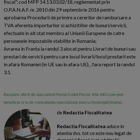
fiscal", cod MFP 14.13.03.02/18, reglementat prin
O.P.A.N.A.F. nr. 2810 din 29 septembrie 2016 pentru
aprobarea Procedurii de primire a cererilor de rambursare a
TVA aferenta importurilor si achizitiilor de bunuri/servicii,
efectuate in alt stat membru al Uniunii Europene de catre
persoanele impozabile stabilite in Romania;
livrarea in Franta la randul 3 alocat pentru Livrari de bunuri sau
prestari de servicii pentru care locul livrarii/locul prestarii este
in afara Romaniei (in UE sau in afara UE), , fara report la randul
3.1.
Raspuns oferit de specialistii Portal Codul Fiscal. Afla AICI cum poti
beneficia si tu de consultanta specializata marca Rentrop&Straton.
de
Redactia Fiscalitatea
Redactia Fiscalitatea
aduce in
atentia dvs. tot ce este nou legat de
domeniul fiscal: legi, obligatii