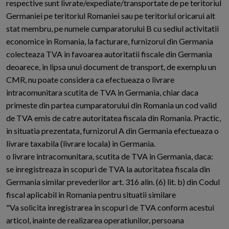
respective sunt livrate/expediate/transportate de pe teritoriul
Germaniei pe teritoriul Romaniei sau pe teritoriul oricarui alt
stat membru, pe numele cumparatorului B cu sediul activitatii
economice in Romania, la facturare, furnizorul din Germania
colecteaza TVA in favoarea autoritatii fiscale din Germania
deoarece, in lipsa unui document de transport, de exemplu un
CMR, nu poate considera ca efectueaza o livrare
intracomunitara scutita de TVA in Germania, chiar daca
primeste din partea cumparatorului din Romania un cod valid
de TVA emis de catre autoritatea fiscala din Romania. Practic,
in situatia prezentata, furnizorul A din Germania efectueaza o
livrare taxabila (livrare locala) in Germania.
o livrare intracomunitara, scutita de TVA in Germania, daca:
se inregistreaza in scopuri de TVA la autoritatea fiscala din
Germania similar prevederilor art. 316 alin. (6) lit. b) din Codul
fiscal aplicabil in Romania pentru situatii similare
"Va solicita inregistrarea in scopuri de TVA conform acestui
articol, inainte de realizarea operatiunilor, persoana