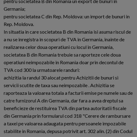
pentru societatea B din Romania un export de bunuri in
Germania;
pentru societatea C din Rep. Moldova: un import de bunuri in
Rep. Moldova.
In situatia in care societatea B din Romania isi asuma riscul de
a nu se inregistra in scopuri de TVA in Germania, inainte de
realizarea celor doua operatiuni cu locul in Germania,
societatea B din Romania trebuie sa raporteze cele doua
operatiuni neimpozabile in Romania doar prin decontul de
TVA cod 300 la urmatoarele randuri:
achizitia la randul 30 alocat pentru Achizitii de bunuri si
servicii scutite de taxa sau neimpozabile . Achizitia se
raporteaza la valoarea totala a facturii emise pe numele sau de
catre furnizorul A din Germania, dar fara a avea dreptul sa
beneficieze de restituirea TVA din partea autoritatii fiscale
din Germania prin formularul cod 318 "Cerere de rambursare
a taxei pe valoarea adaugata pentru persoanele impozabile
stabilite in Romania, depusa potrivit art. 302 alin. (2) din Codul