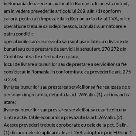
in Romania deoarece nu au locul in Romania. In acest context,
am in vedere prevederile articolului 268, alin. (1) conform
carora, pentru a fi impozabila in Romania d.p.d.v. al TVA, orice
operatiune trebuie sa indeplineasca, cumulativ, urmatoarele
patru conditii:
operatiunile care reprezinta sau sunt asimilate cu o livrare de
bunuri sau cu o prestare de servicii in sensul art. 270 272 din
Codul fiscal sa fie efectuate cu plata;
locul de livrare a bunurilor sau de prestare a serviciilor sa fie
considerat in Romania, in conformitate cu prevederile art. 275
si 278;
livrarea bunurilor sau prestarea serviciilor sa fie realizata de o
persoana impozabila, definita la art. 269 alin. (1), actionand ca
atare;
livrarea bunurilor sau prestarea serviciilor sa rezulte din una
dintre activitatile economice prevazute la art. 269 alin. (2).
Aceste prevederi trebuie coroborate cu cele de la pct. 3 alin.
(1) din normele de aplicare ale art. 268, adoptate prin H.G. nr. 1