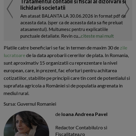
Tratamentul contabil si fiscal al dizolvarii si
lichidarii societatii
Am atasat BALANTA LA 30.06.2026 in format pdf de
aceasta data. (sper ca de aceasta data sa fie preluat
atasamentul). Multumesc pentru explicatiile
citeste mai mult
punctuale detaliate. Revin cu...
Platile catre beneficiari se fac in termen de maxim 30 de
zile
lucratoare
de la data aprobarii cererilor de plata. In Romania,
sunt aproximativ 15 organizatii cu reprezentare la nivel
european, care, in prezent, fac eforturi pentru achitarea
cotizatiilor, stabilite pe principii care tin cont de potentialul si
suprafata agricola a României si de populatia angrenata in
mediul rural.
Sursa: Guvernul Romaniei
de
Ioana Andreea Pavel
Redactor Contabilul.ro si
Fiscalitatea.ro