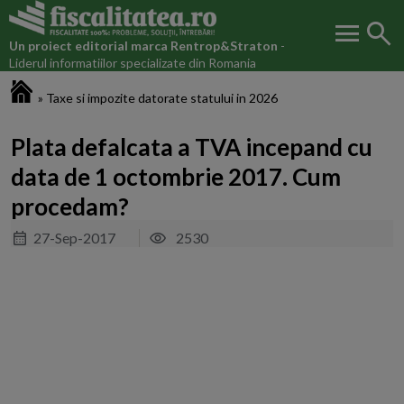
menu
search
Un proiect editorial marca
Rentrop&Straton
-
Liderul informatiilor specializate din Romania
Fiscalitatea.ro
»
Taxe si impozite datorate statului in 2026
Plata defalcata a TVA incepand cu
data de 1 octombrie 2017. Cum
procedam?
27-Sep-2017
2530