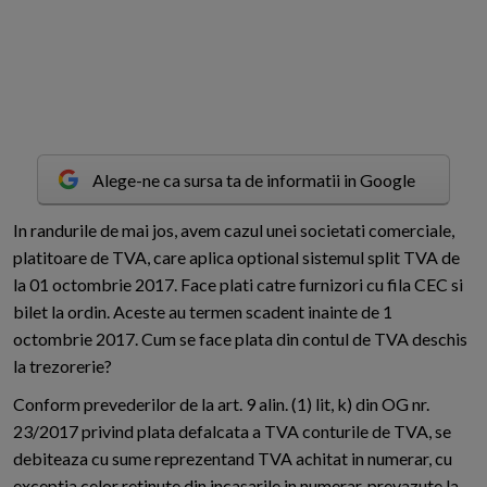
Alege-ne ca sursa ta de informatii in Google
I
n randurile de mai jos, avem cazul unei societati comerciale,
platitoare de TVA, care aplica optional sistemul split TVA de
la 01 octombrie 2017. Face plati catre furnizori cu fila CEC si
bilet la ordin. Aceste au termen scadent inainte de 1
octombrie 2017. Cum se face plata din contul de TVA deschis
la trezorerie?
Conform prevederilor de la art. 9 alin. (1) lit, k) din OG nr.
23/2017 privind plata defalcata a TVA conturile de TVA, se
debiteaza cu sume reprezentand TVA achitat in numerar, cu
exceptia celor retinute din incasarile in numerar, prevazute la