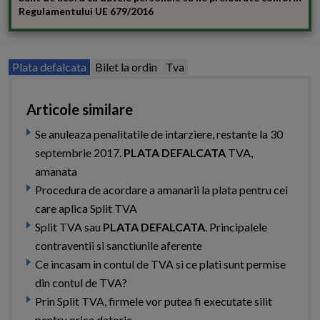
Regulamentului UE 679/2016
Plata defalcata
Bilet la ordin
Tva
Articole similare
Se anuleaza penalitatile de intarziere, restante la 30
septembrie 2017.
PLATA DEFALCATA
TVA,
amanata
Procedura de acordare a amanarii la plata pentru cei
care aplica Split TVA
Split TVA sau
PLATA DEFALCATA
. Principalele
contraventii si sanctiunile aferente
Ce incasam in contul de TVA si ce plati sunt permise
din contul de TVA?
Prin Split TVA, firmele vor putea fi executate silit
pentru orice datorie