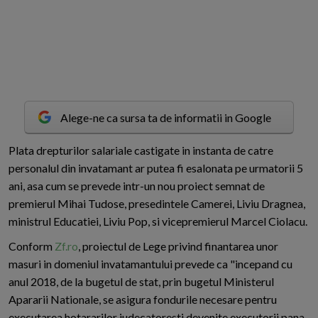
Alege-ne ca sursa ta de informatii in Google
P
lata drepturilor salariale castigate in instanta de catre
personalul din invatamant ar putea fi esalonata pe urmatorii 5
ani, asa cum se prevede intr-un nou proiect semnat de
premierul Mihai Tudose, presedintele Camerei, Liviu Dragnea,
ministrul Educatiei, Liviu Pop, si vicepremierul Marcel Ciolacu.
Conform
Zf.ro
, proiectul de Lege privind finantarea unor
masuri in domeniul invatamantului prevede ca "incepand cu
anul 2018, de la bugetul de stat, prin bugetul Ministerul
Apararii Nationale, se asigura fondurile necesare pentru
executarea hotararilor judecatoresti devenite executorii pana