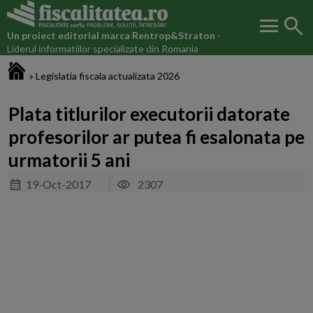
menu
search
Un proiect editorial marca
Rentrop&Straton
-
Liderul informatiilor specializate din Romania
Fiscalitatea.ro
»
Legislatia fiscala actualizata 2026
Plata titlurilor executorii datorate
profesorilor ar putea fi esalonata pe
urmatorii 5 ani
19-Oct-2017
2307