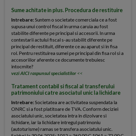
Sume achitate in plus. Procedura de restituire
Intrebare:
Suntem o societate comerciala ce a fost
supusa unui control fiscal in urma caruia au fost
stabilite diferente pe principal si accesorii. In urma
contestarii actului fiscal s-au stabilit diferente pe
principal de restituit, diferente ce au aparut si in fisa
rol. Pentru restituirea sumei pe principal din fisa rol si a
accesoriilor aferente ce documente trebuiesc
intocmite?
vezi AICI raspunsul specialistilor
<<
Tratament contabil si fiscal al transferului
patrimoniului catre asociatul unic la lichidare
Intrebare:
Societatea are activitatea suspendata la
ONRC si a fost platitoare de TVA. Conform deciziei
asociatului unic, societatea intra in dizolvare si
lichidare, iar la lichidare intregul patrimoniu
(autoturisme) ramas se transfera asociatului unic.
Solduri la 30.06.2025: 1012 = 360,00 C 1061 = 72,00 C