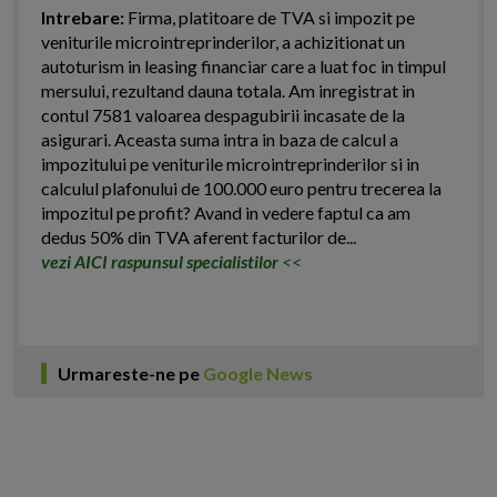
Intrebare:
Firma, platitoare de TVA si impozit pe
veniturile microintreprinderilor, a achizitionat un
autoturism in leasing financiar care a luat foc in timpul
mersului, rezultand dauna totala. Am inregistrat in
contul 7581 valoarea despagubirii incasate de la
asigurari. Aceasta suma intra in baza de calcul a
impozitului pe veniturile microintreprinderilor si in
calculul plafonului de 100.000 euro pentru trecerea la
impozitul pe profit? Avand in vedere faptul ca am
dedus 50% din TVA aferent facturilor de...
vezi AICI raspunsul specialistilor
<<
Urmareste-ne pe
Google News