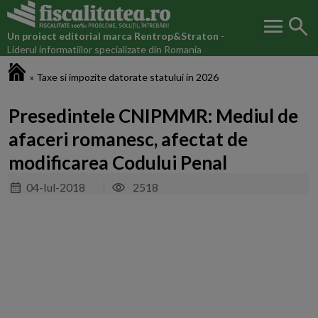
menu
search
Un proiect editorial marca
Rentrop&Straton
-
Liderul informatiilor specializate din Romania
Fiscalitatea.ro
»
Taxe si impozite datorate statului in 2026
Presedintele CNIPMMR: Mediul de
afaceri romanesc, afectat de
modificarea Codului Penal
04-Iul-2018
2518