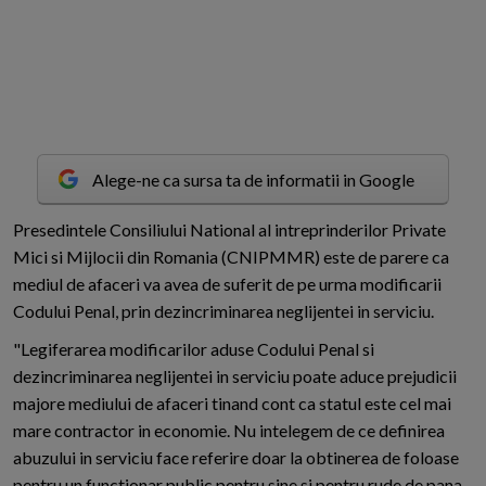
Alege-ne ca sursa ta de informatii in Google
P
resedintele Consiliului National al intreprinderilor Private
Mici si Mijlocii din Romania (CNIPMMR) este de parere ca
mediul de afaceri va avea de suferit de pe urma modificarii
Codului Penal, prin dezincriminarea neglijentei in serviciu.
"Legiferarea modificarilor aduse Codului Penal si
dezincriminarea neglijentei in serviciu poate aduce prejudicii
majore mediului de afaceri tinand cont ca statul este cel mai
mare contractor in economie. Nu intelegem de ce definirea
abuzului in serviciu face referire doar la obtinerea de foloase
pentru un functionar public pentru sine si pentru rude de pana