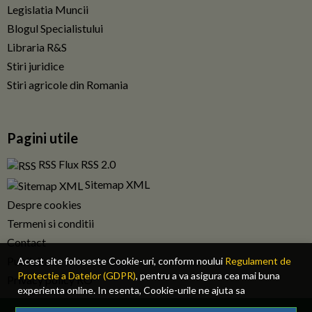
Legislatia Muncii
Blogul Specialistului
Libraria R&S
Stiri juridice
Stiri agricole din Romania
Pagini utile
RSS Flux RSS 2.0
Sitemap XML
Despre cookies
Termeni si conditii
Contact
Publicitate
Acest site foloseste Cookie-uri, conform noului
Regulament de
Protectie a Datelor (GDPR)
, pentru a va asigura cea mai buna
Privacy policy RO
experienta online. In esenta, Cookie-urile ne ajuta sa
imbunatatim continutul de pe site, oferindu-va dvs., cititorul, o