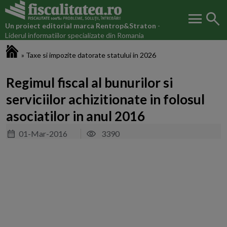
menu
search
Un proiect editorial marca
Rentrop&Straton
-
Liderul informatiilor specializate din Romania
Fiscalitatea.ro
»
Taxe si impozite datorate statului in 2026
Regimul fiscal al bunurilor si
serviciilor achizitionate in folosul
asociatilor in anul 2016
01-Mar-2016
3390