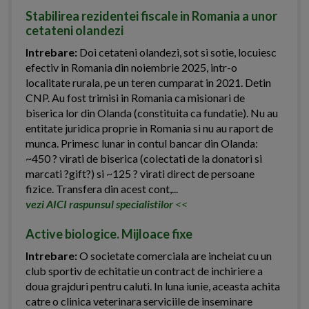
Stabilirea rezidentei fiscale in Romania a unor
cetateni olandezi
Intrebare:
Doi cetateni olandezi, sot si sotie, locuiesc
efectiv in Romania din noiembrie 2025, intr-o
localitate rurala, pe un teren cumparat in 2021. Detin
CNP. Au fost trimisi in Romania ca misionari de
biserica lor din Olanda (constituita ca fundatie). Nu au
entitate juridica proprie in Romania si nu au raport de
munca. Primesc lunar in contul bancar din Olanda:
~450 ? virati de biserica (colectati de la donatori si
marcati ?gift?) si ~125 ? virati direct de persoane
fizice. Transfera din acest cont,...
vezi AICI raspunsul specialistilor
<<
Active biologice. Mijloace fixe
Intrebare:
O societate comerciala are incheiat cu un
club sportiv de echitatie un contract de inchiriere a
doua grajduri pentru caluti. In luna iunie, aceasta achita
catre o clinica veterinara serviciile de inseminare