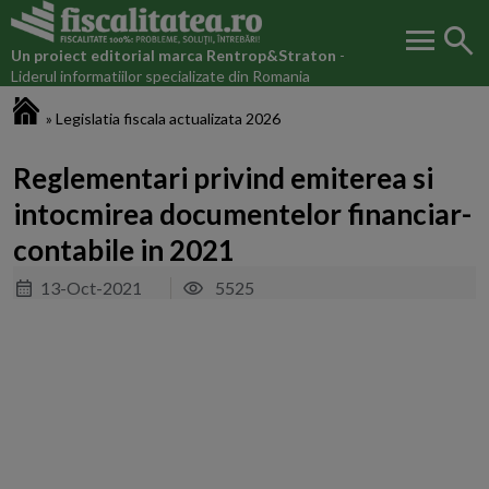
menu
search
Un proiect editorial marca
Rentrop&Straton
-
Liderul informatiilor specializate din Romania
Fiscalitatea.ro
»
Legislatia fiscala actualizata 2026
Reglementari privind emiterea si
intocmirea documentelor financiar-
contabile in 2021
13-Oct-2021
5525