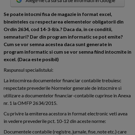
Alege-ne ca sursa ta de informatii in Google
S
e poate intocmi fisa de magazie in format excel,
bineinteles cu respectarea elementelor obligatorii din
Ordin 2634, cod 14-3-8/a.? Daca da, in ce conditii,
semnaturi? Dar din program informatic se pot emite?
Cum se vor semna acestea daca sunt generate in
program informatic si cum se vor semna fiind intocmite in
excel. (Daca este posibil)
Raspunsul specialistului:
La intocmirea documentelor financiar contabile trebuiesc
respectate prevederile Normelor generale de intocmire si
utilizare a documentelor financiar-contabile cuprinse in Anexa
nr. 1 la OMFP 2634/2015.
Cu privire la emiterea acestora in format electronic veti avea
in vedere prevederile pct. 10-12 din aceste norme:
Documentele contabile (registre, jurnale, fise, note etc.) care