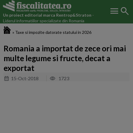
menu
search
Un proiect editorial marca
Rentrop&Straton
-
Liderul informatiilor specializate din Romania
Fiscalitatea.ro
»
Taxe si impozite datorate statului in 2026
Romania a importat de zece ori mai
multe legume si fructe, decat a
exportat
15-Oct-2018
1723