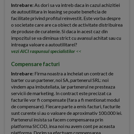
Intrebare:
As dori sa va intreb daca in cazul achizitiei
de autoutilitara in leasing se poate beneficia de
facilitate privind profitul reinvestit. Este vorba despre
o societate care are ca obiect de activitate distribuirea
de produse de curatenie. Si daca in acest caz din
impozitul se va diminua strict cu avansul achitat sau cu
intreaga valoare a autoutilitarei?
vezi AICI raspunsul specialistilor
<<
Compensare facturi
Intrebare:
Firma noastra a incheiat un contract de
barter cu un partener, noi SA, partenerul SRL: noi
vindem apa imbuteliata, iar partenerul ne presteaza
servicii de marketing. In contract este precizat ca
facturile vor fi compensate (fara a fi mentionat modul
de compensare). Fiecare parte a emis facturi, facturile
sunt curente si au o valoare de aproximativ 100.000 lei.
Partenerul insista sa facem compensarea prin
platforma SICOD, insa noi nu avem cont pe aceasta
platforma. Dorim sa efectuam compensarea...