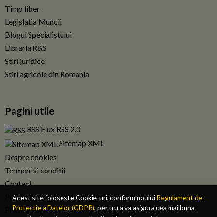
Timp liber
Legislatia Muncii
Blogul Specialistului
Libraria R&S
Stiri juridice
Stiri agricole din Romania
Pagini utile
RSS Flux RSS 2.0
Sitemap XML
Despre cookies
Termeni si conditii
Contact
Publicitate
Acest site foloseste Cookie-uri, conform noului
Regulament de
Protectie a Datelor (GDPR)
, pentru a va asigura cea mai buna
Privacy policy RO