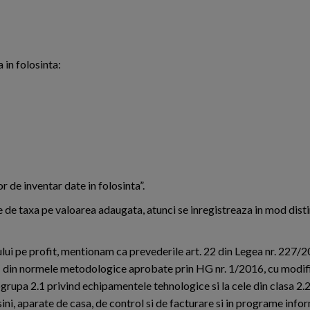
 in folosinta:
 de inventar date in folosinta”.
re de taxa pe valoarea adaugata, atunci se inregistreaza in mod disti
tului pe profit, mentionam ca prevederile art. 22 din Legea nr. 227/
. 11 din normele metodologice aprobate prin HG nr. 1/2016, cu modif
bgrupa 2.1 privind echipamentele tehnologice si la cele din clasa 2.2
ni, aparate de casa, de control si de facturare si in programe info