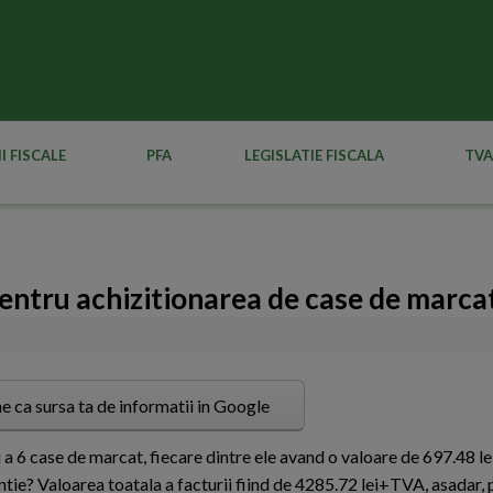
I FISCALE
PFA
LEGISLATIE FISCALA
TVA
 pentru achizitionarea de case de marca
e ca sursa ta de informatii in Google
ii a 6 case de marcat, fiecare dintre ele avand o valoare de 697.48 
entie? Valoarea toatala a facturii fiind de 4285.72 lei+TVA, asadar,