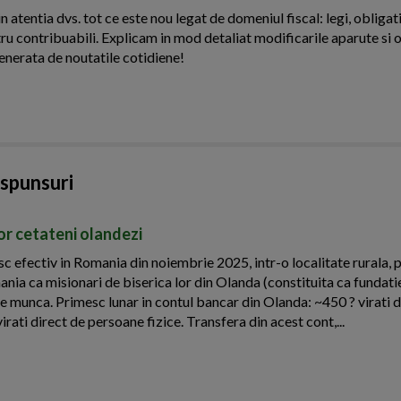
n atentia dvs. tot ce este nou legat de domeniul fiscal: legi, obligati
ntru contribuabili. Explicam in mod detaliat modificarile aparute si o
enerata de noutatile cotidiene!
aspunsuri
nor cetateni olandezi
esc efectiv in Romania din noiembrie 2025, intr-o localitate rurala, 
nia ca misionari de biserica lor din Olanda (constituita ca fundati
de munca. Primesc lunar in contul bancar din Olanda: ~450 ? virati d
virati direct de persoane fizice. Transfera din acest cont,...