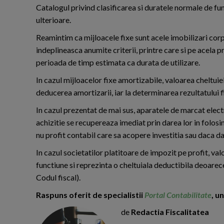
Catalogul privind clasificarea si duratele normale de fu
ulterioare.
Reamintim ca mijloacele fixe sunt acele imobilizari corpor
indeplineasca anumite criterii, printre care si pe acela 
perioada de timp estimata ca durata de utilizare.
In cazul mijloacelor fixe amortizabile, valoarea cheltuie
deducerea amortizarii, iar la determinarea rezultatului f
In cazul prezentat de mai sus, aparatele de marcat elect
achizitie se recupereaza imediat prin darea lor in folosi
nu profit contabil care sa acopere investitia sau daca d
In cazul societatilor platitoare de impozit pe profit, val
functiune si reprezinta o cheltuiala deductibila deoarece 
Codul fiscal).
Raspuns oferit de specialistii
Portal Contabilitate
, u
de
Redactia Fiscalitatea