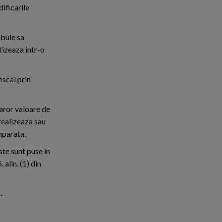
ificarile
ebuie sa
tizeaza intr-o
iscal prin
caror valoare de
 realizeaza sau
mparata.
ste sunt puse in
alin. (1) din
.