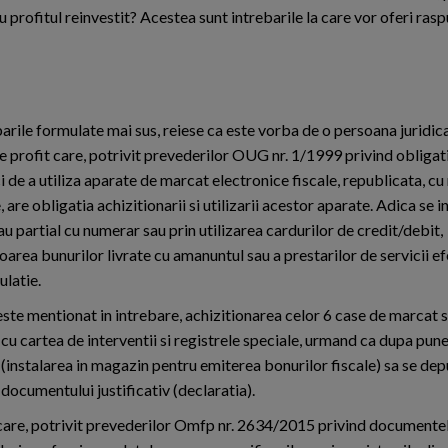
 profitul reinvestit? Acestea sunt intrebarile la care vor oferi rasp
barile formulate mai sus, reiese ca este vorba de o persoana juridic
e profit care, potrivit prevederilor OUG nr. 1/1999 privind obligat
 de a utiliza aparate de marcat electronice fiscale, republicata, cu
, are obligatia achizitionarii si utilizarii acestor aparate. Adica se 
au partial cu numerar sau prin utilizarea cardurilor de credit/debit,
oarea bunurilor livrate cu amanuntul sau a prestarilor de servicii e
ulatie.
ste mentionat in intrebare, achizitionarea celor 6 case de marcat s
cu cartea de interventii si registrele speciale, urmand ca dupa pune
 (instalarea in magazin pentru emiterea bonurilor fiscale) sa se d
 documentului justificativ (declaratia).
 care, potrivit prevederilor Omfp nr. 2634/2015 privind documentel