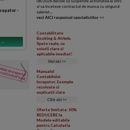
08/2026 decide sa suspende activitatea la onrc
si sa inceteze contractul de munca cu singurul
ncepator -
salariat...
vezi AICI raspunsul specialistilor <<
Contabilitate
Booking & Airbnb.
s →
Spete reale, cu
solutii clare si
aplicabile imediat!
Vezi aici >>
Vanzare mijloc fix. Ajust
lidat de expertul
NOUTATI
Manualul
rtal Codul Fiscal
din Codul
O societate platitoare de tva si
Contabilului
Fiscal
Incepator. Exemple
o alta persoana juridica ca si f
rezolvate si
explicatii clare
Click aici >>
Oferta limitata: 50%
REDUCERE la
Modele editabile
pentru Calculatia