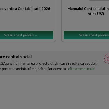
ea verde a Contabilitatii 2026
Manualul Contabilului I
stick USB
Vreau acest produs →
Vreau acest produ
re capital social
Va
Po
AGA privind finantarea proiectului, din care rezulta ca asociatii
citeste mai mult
 partea asociatului majoritar, iar aceasta...