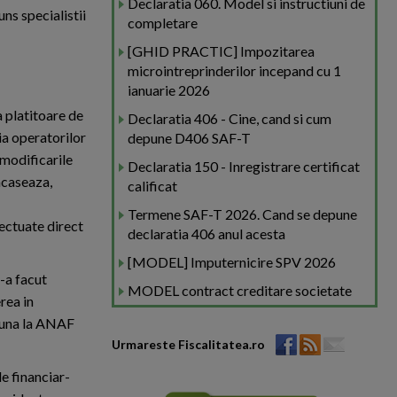
Declaratia 060. Model si instructiuni de
uns specialistii
completare
[GHID PRACTIC] Impozitarea
microintreprinderilor incepand cu 1
ianuarie 2026
a platitoare de
Declaratia 406 - Cine, cand si cum
ia operatorilor
depune D406 SAF-T
 modificarile
Declaratia 150 - Inregistrare certificat
incaseaza,
calificat
Termene SAF-T 2026. Cand se depune
fectuate direct
declaratia 406 anul acesta
[MODEL] Imputernicire SPV 2026
-a facut
MODEL contract creditare societate
rea in
epuna la ANAF
Urmareste Fiscalitatea.ro
e financiar-