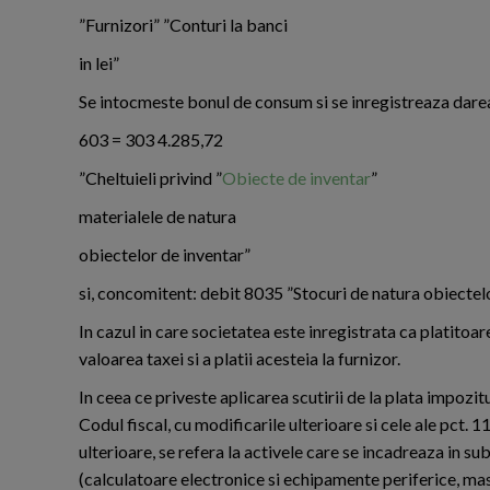
”Furnizori” ”Conturi la banci
in lei”
Se intocmeste bonul de consum si se inregistreaza darea
603 = 303 4.285,72
”Cheltuieli privind ”
Obiecte de inventar
”
materialele de natura
obiectelor de inventar”
si, concomitent: debit 8035 ”Stocuri de natura obiectelor
In cazul in care societatea este inregistrata ca platitoa
valoarea taxei si a platii acesteia la furnizor.
In ceea ce priveste aplicarea scutirii de la plata impozi
Codul fiscal, cu modificarile ulterioare si cele ale pct
ulterioare, se refera la activele care se incadreaza in su
(calculatoare electronice si echipamente periferice, masi