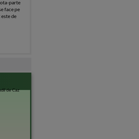
cota-parte
 se face pe
 este de