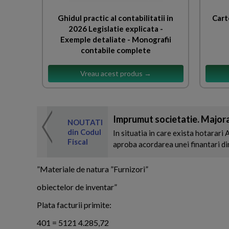
Ghidul practic al contabilitatii in
Cart
2026 Legislatie explicata -
Exemple detaliate - Monografii
contabile complete
Vreau acest produs →
Imprumut societatie. Majora
 de expertul
NOUTATI
odul Fiscal
din Codul
In situatia in care exista hotarari 
Fiscal
aproba acordarea unei finantari din
”Materiale de natura ”Furnizori”
obiectelor de inventar”
Plata facturii primite:
401 = 5121 4.285,72