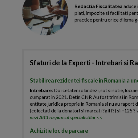
Redactia Fiscalitatea
aduce i
plati, impozite si facilitati pe
practice pentru orice dilema g
Sfaturi de la Experti - Intrebari si R
Stabilirea rezidentei fiscale in Romania a u
Intrebare:
Doi cetateni olandezi, sot si sotie, locui
cumparat in 2021. Detin CNP. Au fost trimisi in Roma
entitate juridica proprie in Romania si nu au raport 
(colectati de la donatori si marcati ?gift?) si ~125 ? 
vezi AICI raspunsul specialistilor
<<
Achizitie loc de parcare