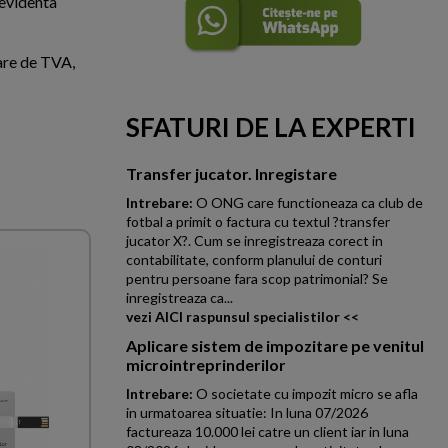
 evidenta
oare de TVA,
SFATURI DE LA EXPERTI
Transfer jucator. Inregistare
Intrebare:
O ONG care functioneaza ca club de
fotbal a primit o factura cu textul ?transfer
jucator X?. Cum se inregistreaza corect in
contabilitate, conform planului de conturi
pentru persoane fara scop patrimonial? Se
inregistreaza ca...
vezi AICI raspunsul specialistilor <<
Aplicare sistem de impozitare pe venitul
microintreprinderilor
Intrebare:
O societate cu impozit micro se afla
in urmatoarea situatie: In luna 07/2026
factureaza 10.000 lei catre un client iar in luna