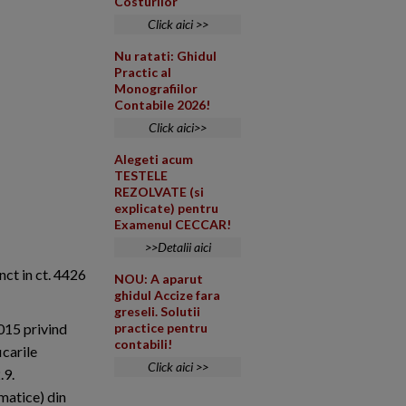
Costurilor
Click aici >>
Nu ratati: Ghidul
Practic al
Monografiilor
Contabile 2026!
Click aici>>
Alegeti acum
TESTELE
REZOLVATE (si
explicate) pentru
Examenul CECCAR!
>>Detalii aici
nct in ct. 4426
NOU: A aparut
ghidul Accize fara
greseli. Solutii
2015 privind
practice pentru
contabili!
icarile
Click aici >>
.9.
rmatice) din