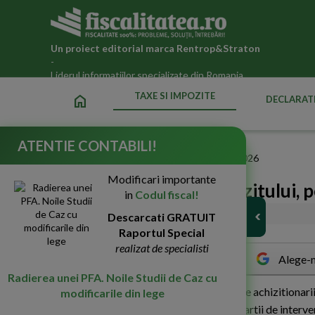
Un proiect editorial marca
Rentrop&Straton
-
Liderul informatiilor specializate din Romania
TAXE SI IMPOZITE
home
DECLARATI
ATENTIE CONTABILI!
Fiscalitatea.ro
»
Taxe si impozite datorate statului in 2026
Modificari importante
Scutire de la plata impozitului,
in
Codul fiscal!
27-Aug-2018
Descarcati GRATUIT
9286
Raportul Special
realizat de specialisti
Alege-n
Radierea unei PFA. Noile Studii de Caz cu
C
are sunt inregistrarile contabile aferente achizitionar
modificarile din lege
factura aparand si 6 registre speciale + cartii de interv