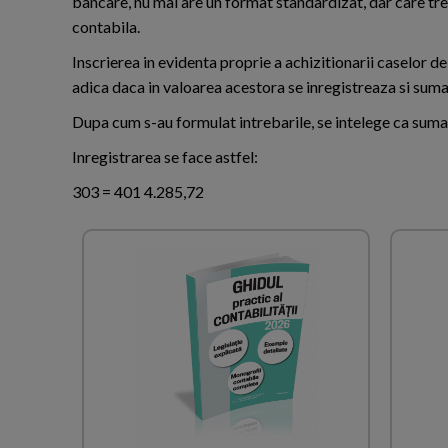
bancare, nu mai are un format standardizat, dar care treb
contabila.
Inscrierea in evidenta proprie a achizitionarii caselor d
adica daca in valoarea acestora se inregistreaza si suma
Dupa cum s-au formulat intrebarile, se intelege ca suma
Inregistrarea se face astfel:
303 = 401 4.285,72