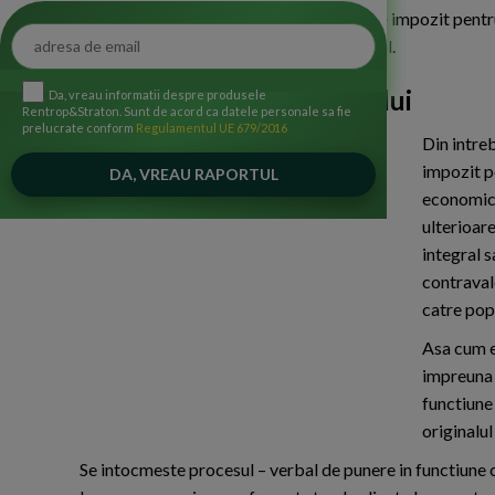
achizitie, se poate beneficia de scutire de impozit pentru
nostri, in analiza propusa in acest material.
Iata raspunsul specialistului
Da, vreau informatii despre produsele
Rentrop&Straton. Sunt de acord ca datele personale sa fie
prelucrate conform
Regulamentul UE 679/2016
Din intre
impozit p
economici
ulterioare
integral s
contraval
catre pop
Asa cum e
impreuna 
functiune
originalul
Se intocmeste procesul – verbal de punere in functiune