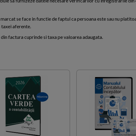
uie sa furnizeze datele necesare verificarilor cu inregistrarile din
e marcat se face in functie de faptul ca persoana este sau nu platit
 taxei aferente.
 din factura cuprinde si taxa pe valoarea adaugata.