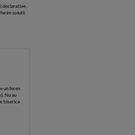
i declarative,
ferim solutii
pe un teren
e). Nu au
e biserica