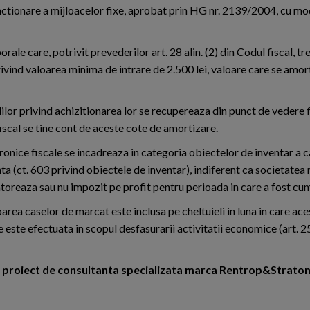
nctionare a mijloacelor fixe, aprobat prin HG nr. 2139/2004, cu mod
ale care, potrivit prevederilor art. 28 alin. (2) din Codul fiscal, tr
privind valoarea minima de intrare de 2.500 lei, valoare care se amor
lilor privind achizitionarea lor se recupereaza din punct de vedere f
iscal se tine cont de aceste cote de amortizare.
ronice fiscale se incadreaza in categoria obiectelor de inventar a 
nta (ct. 603 privind obiectele de inventar), indiferent ca societatea
atoreaza sau nu impozit pe profit pentru perioada in care a fost cu
oarea caselor de marcat este inclusa pe cheltuieli in luna in care ace
este efectuata in scopul desfasurarii activitatii economice (art. 25, 
n proiect de consultanta specializata marca Rentrop&Straton