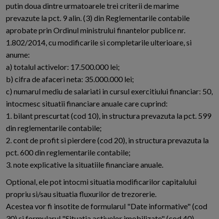
putin doua dintre urmatoarele trei criterii de marime
prevazute la pct. 9 alin. (3) din Reglementarile contabile
aprobate prin Ordinul ministrului finantelor publice nr.
1.802/2014, cu modificarile si completarile ulterioare, si
anume:
a) totalul activelor: 17.500.000 lei;
b) cifra de afaceri neta: 35.000.000 lei;
c) numarul mediu de salariati in cursul exercitiului financiar: 50,
intocmesc situatii financiare anuale care cuprind:
1. bilant prescurtat (cod 10), in structura prevazuta la pct. 599
din reglementarile contabile;
2. cont de profit si pierdere (cod 20), in structura prevazuta la
pct. 600 din reglementarile contabile;
3. note explicative la situatiile financiare anuale.
Optional, ele pot intocmi situatia modificarilor capitalului
propriu si/sau situatia fluxurilor de trezorerie.
Acestea vor fi insotite de formularul "Date informative" (cod
30) si formularul "Situatia activelor imobilizate" (cod 40),