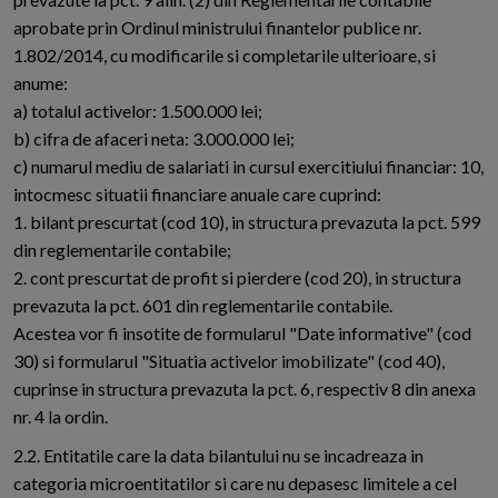
aprobate prin Ordinul ministrului finantelor publice nr.
1.802/2014, cu modificarile si completarile ulterioare, si
anume:
a) totalul activelor: 1.500.000 lei;
b) cifra de afaceri neta: 3.000.000 lei;
c) numarul mediu de salariati in cursul exercitiului financiar: 10,
intocmesc situatii financiare anuale care cuprind:
1. bilant prescurtat (cod 10), in structura prevazuta la pct. 599
din reglementarile contabile;
2. cont prescurtat de profit si pierdere (cod 20), in structura
prevazuta la pct. 601 din reglementarile contabile.
Acestea vor fi insotite de formularul "Date informative" (cod
30) si formularul "Situatia activelor imobilizate" (cod 40),
cuprinse in structura prevazuta la pct. 6, respectiv 8 din anexa
nr. 4 la ordin.
2.2. Entitatile care la data bilantului nu se incadreaza in
categoria microentitatilor si care nu depasesc limitele a cel