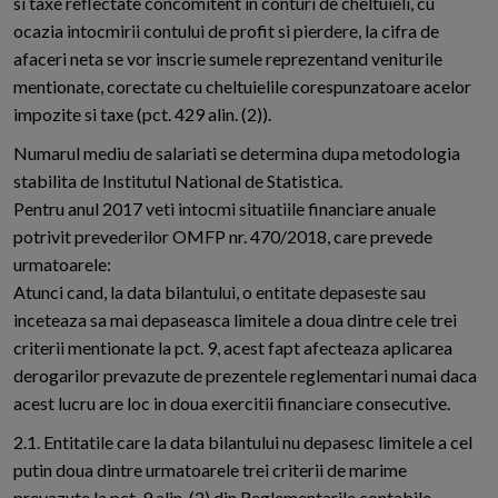
si taxe reflectate concomitent in conturi de cheltuieli, cu
ocazia intocmirii contului de profit si pierdere, la cifra de
afaceri neta se vor inscrie sumele reprezentand veniturile
mentionate, corectate cu cheltuielile corespunzatoare acelor
impozite si taxe (pct. 429 alin. (2)).
Numarul mediu de salariati se determina dupa metodologia
stabilita de Institutul National de Statistica.
Pentru anul 2017 veti intocmi situatiile financiare anuale
potrivit prevederilor OMFP nr. 470/2018, care prevede
urmatoarele:
Atunci cand, la data bilantului, o entitate depaseste sau
inceteaza sa mai depaseasca limitele a doua dintre cele trei
criterii mentionate la pct. 9, acest fapt afecteaza aplicarea
derogarilor prevazute de prezentele reglementari numai daca
acest lucru are loc in doua exercitii financiare consecutive.
2.1. Entitatile care la data bilantului nu depasesc limitele a cel
putin doua dintre urmatoarele trei criterii de marime
prevazute la pct. 9 alin. (2) din Reglementarile contabile