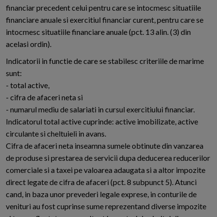
financiar precedent celui pentru care se intocmesc situatiile
financiare anuale si exercitiul financiar curent, pentru care se
intocmesc situatiile financiare anuale (pct. 13 alin. (3) din
acelasi ordin).
Indicatorii in functie de care se stabilesc criteriile de marime
sunt:
- total active,
- cifra de afaceri neta si
- numarul mediu de salariati in cursul exercitiului financiar.
Indicatorul total active cuprinde: active imobilizate, active
circulante si cheltuieli in avans.
Cifra de afaceri neta inseamna sumele obtinute din vanzarea
de produse si prestarea de servicii dupa deducerea reducerilor
comerciale si a taxei pe valoarea adaugata si a altor impozite
direct legate de cifra de afaceri (pct. 8 subpunct 5). Atunci
cand, in baza unor prevederi legale exprese, in conturile de
venituri au fost cuprinse sume reprezentand diverse impozite