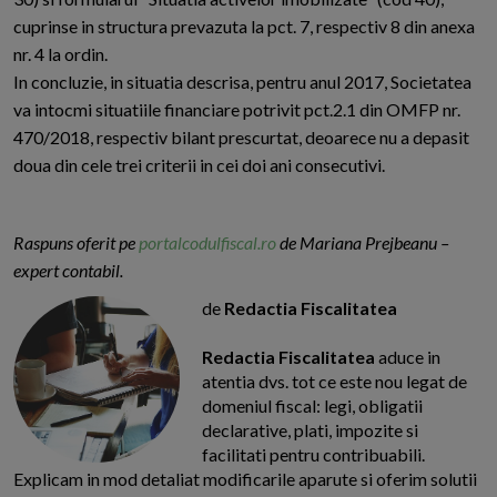
cuprinse in structura prevazuta la pct. 7, respectiv 8 din anexa
nr. 4 la ordin.
In concluzie, in situatia descrisa, pentru anul 2017, Societatea
va intocmi situatiile financiare potrivit pct.2.1 din OMFP nr.
470/2018, respectiv bilant prescurtat, deoarece nu a depasit
doua din cele trei criterii in cei doi ani consecutivi.
Raspuns oferit pe
portalcodulfiscal.ro
de Mariana Prejbeanu –
expert contabil.
de
Redactia Fiscalitatea
Redactia Fiscalitatea
aduce in
atentia dvs. tot ce este nou legat de
domeniul fiscal: legi, obligatii
declarative, plati, impozite si
facilitati pentru contribuabili.
Explicam in mod detaliat modificarile aparute si oferim solutii