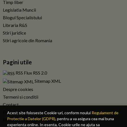
Timp liber
Legislatia Muncii
Blogul Specialistului
Libraria R&S
Stiri juridice
Stiri agricole din Romania
Pagini utile
RSS Flux RSS 2.0
Sitemap XML
Despre cookies
Termeni si conditii
Contact
Publicitate
Acest site foloseste Cookie-uri, conform noului
Regulament de
Protectie a Datelor (GDPR)
, pentru a va asigura cea mai buna
Privacy policy RO
experienta online. In esenta, Cookie-urile ne ajuta sa