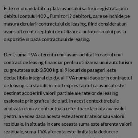
Este recomandabil ca plata avansului sa fie inregistrata prin
debitul contului 409 ,, Furnizori ? debitori,, care se inchide pe
masura derularii contractului de leasing, fiind considerat un
avans afferent dreptului de utilizare a autoturismului pus la
dispozitie in baza contractului de leasing.
Deci, suma TVA aferenta unui avans achitat in cadrul unui
contract de leasing financiar pentru utilizarea unui autoturism
cu greutatea sub 3.500 kg. si 9 locuri de pasageri, este
deductibila integral d.p.d.v. al TVA numai daca prin contractul
de leasing s-a stabilit in mod expres faptul ca avansul este
destinat acoperirii valorii partiale ale ratelor de leasing
esalonate prin graficul de plati. In acest context trebuie
analizata clauza contractuala referitoare la plata avansului
pentru a vedea daca acesta este aferent ratelor sau valorii
reziduale. In situatia in care aceasta suma este aferenta valorii
reziduale, suma TVA aferenta este limitata la deducere