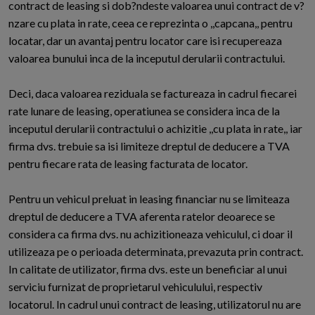
contract de leasing si dob?ndeste valoarea unui contract de v?
nzare cu plata in rate, ceea ce reprezinta o ,,capcana,, pentru
locatar, dar un avantaj pentru locator care isi recupereaza
valoarea bunului inca de la inceputul derularii contractului.
Deci, daca valoarea reziduala se factureaza in cadrul fiecarei
rate lunare de leasing, operatiunea se considera inca de la
inceputul derularii contractului o achizitie ,,cu plata in rate,, iar
firma dvs. trebuie sa isi limiteze dreptul de deducere a TVA
pentru fiecare rata de leasing facturata de locator.
Pentru un vehicul preluat in leasing financiar nu se limiteaza
dreptul de deducere a TVA aferenta ratelor deoarece se
considera ca firma dvs. nu achizitioneaza vehiculul, ci doar il
utilizeaza pe o perioada determinata, prevazuta prin contract.
In calitate de utilizator, firma dvs. este un beneficiar al unui
serviciu furnizat de proprietarul vehiculului, respectiv
locatorul. In cadrul unui contract de leasing, utilizatorul nu are