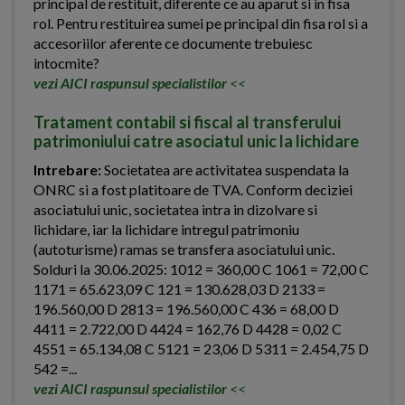
principal de restituit, diferente ce au aparut si in fisa
rol. Pentru restituirea sumei pe principal din fisa rol si a
accesoriilor aferente ce documente trebuiesc
intocmite?
vezi AICI raspunsul specialistilor
<<
Tratament contabil si fiscal al transferului
patrimoniului catre asociatul unic la lichidare
Intrebare:
Societatea are activitatea suspendata la
ONRC si a fost platitoare de TVA. Conform deciziei
asociatului unic, societatea intra in dizolvare si
lichidare, iar la lichidare intregul patrimoniu
(autoturisme) ramas se transfera asociatului unic.
Solduri la 30.06.2025: 1012 = 360,00 C 1061 = 72,00 C
1171 = 65.623,09 C 121 = 130.628,03 D 2133 =
196.560,00 D 2813 = 196.560,00 C 436 = 68,00 D
4411 = 2.722,00 D 4424 = 162,76 D 4428 = 0,02 C
4551 = 65.134,08 C 5121 = 23,06 D 5311 = 2.454,75 D
542 =...
vezi AICI raspunsul specialistilor
<<