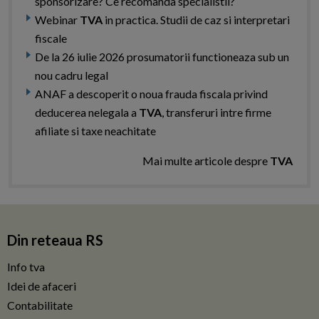
sponsorizare? Ce recomanda specialistii?
Webinar
TVA
in practica. Studii de caz si interpretari
fiscale
De la 26 iulie 2026 prosumatorii functioneaza sub un
nou cadru legal
ANAF a descoperit o noua frauda fiscala privind
deducerea nelegala a
TVA
, transferuri intre firme
afiliate si taxe neachitate
Mai multe articole despre
TVA
Din reteaua RS
Info tva
Idei de afaceri
Contabilitate