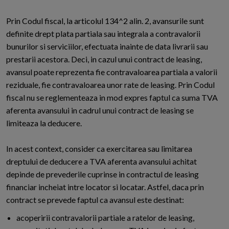
Prin Codul fiscal, la articolul 134^2 alin. 2, avansurile sunt
definite drept plata partiala sau integrala a contravalorii
bunurilor si serviciilor, efectuata inainte de data livrarii sau
prestarii acestora. Deci, in cazul unui contract de leasing,
avansul poate reprezenta fie contravaloarea partiala a valorii
reziduale, fie contravaloarea unor rate de leasing. Prin Codul
fiscal nu se reglementeaza in mod expres faptul ca suma TVA
aferenta avansului in cadrul unui contract de leasing se
limiteaza la deducere.
In acest context, consider ca exercitarea sau limitarea
dreptului de deducere a TVA aferenta avansului achitat
depinde de prevederile cuprinse in contractul de leasing
financiar incheiat intre locator si locatar. Astfel, daca prin
contract se prevede faptul ca avansul este destinat:
acoperirii contravalorii partiale a ratelor de leasing,