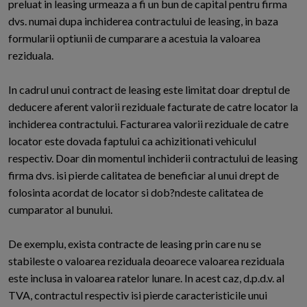
preluat in leasing urmeaza a fi un bun de capital pentru firma
dvs. numai dupa inchiderea contractului de leasing, in baza
formularii optiunii de cumparare a acestuia la valoarea
reziduala.
In cadrul unui contract de leasing este limitat doar dreptul de
deducere aferent valorii reziduale facturate de catre locator la
inchiderea contractului. Facturarea valorii reziduale de catre
locator este dovada faptului ca achizitionati vehiculul
respectiv. Doar din momentul inchiderii contractului de leasing
firma dvs. isi pierde calitatea de beneficiar al unui drept de
folosinta acordat de locator si dob?ndeste calitatea de
cumparator al bunului.
De exemplu, exista contracte de leasing prin care nu se
stabileste o valoarea reziduala deoarece valoarea reziduala
este inclusa in valoarea ratelor lunare. In acest caz, d.p.d.v. al
TVA, contractul respectiv isi pierde caracteristicile unui