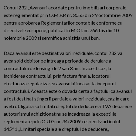
Contul 232 ,,Avansuri acordate pentru imobilizari corporale,,
este reglementat prin O.M.F.P. nr. 3055 din 29 octombrie 2009
pentru aprobarea Reglementarilor contabile conforme cu
directivele europene, publicat in M.Of. nr. 766 bis din 10
noiembrie 2009 si semnifica achizitia unui bun.
Daca avansul este destinat valorii reziduale, contul 232 va
avea sold debitor pe intreaga perioada de derulare a
contractului de leasing, de 2 sau 3 ani. In acest caz, la
inchiderea contractului, prin factura finala, locatorul
efectueaza regularizarea avansului incasat la inceputul
contractului. Aceasta este o dovada certa a faptului ca avansul
a fost destinat stingerii partiale a valorii reziduale, caz in care
aveti obligatia sa limitati dreptul de deducere a TVA deoarece
autoturismul achizitionat nu se incadreaza la exceptiile
reglementate prin O.U.G. nr. 34/2009, respectiv articolul
145^1 ,,Limitari speciale ale dreptului de deducere,,