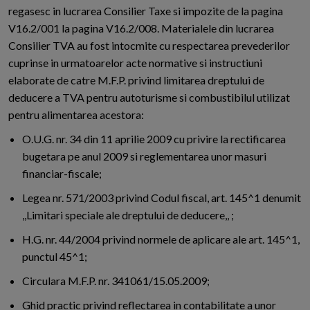
regasesc in lucrarea Consilier Taxe si impozite de la pagina
V16.2/001 la pagina V16.2/008. Materialele din lucrarea
Consilier TVA au fost intocmite cu respectarea prevederilor
cuprinse in urmatoarelor acte normative si instructiuni
elaborate de catre M.F.P. privind limitarea dreptului de
deducere a TVA pentru autoturisme si combustibilul utilizat
pentru alimentarea acestora:
O.U.G. nr. 34 din 11 aprilie 2009 cu privire la rectificarea
bugetara pe anul 2009 si reglementarea unor masuri
financiar-fiscale;
Legea nr. 571/2003 privind Codul fiscal, art. 145^1 denumit
,,Limitari speciale ale dreptului de deducere,, ;
H.G. nr. 44/2004 privind normele de aplicare ale art. 145^1,
punctul 45^1;
Circulara M.F.P. nr. 341061/15.05.2009;
Ghid practic privind reflectarea in contabilitate a unor