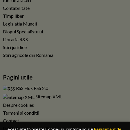
Idei de afaceri
Contabilitate
Timp liber
Legislatia Muncii
Blogul Specialistului
Libraria R&S
Stiri juridice
Stiri agricole din Romania
Pagini utile
RSS Flux RSS 2.0
Sitemap XML
Despre cookies
Termeni si conditii
Contact
Publicitate
Acest site foloseste Cookie-uri, conform noului
Regulament de