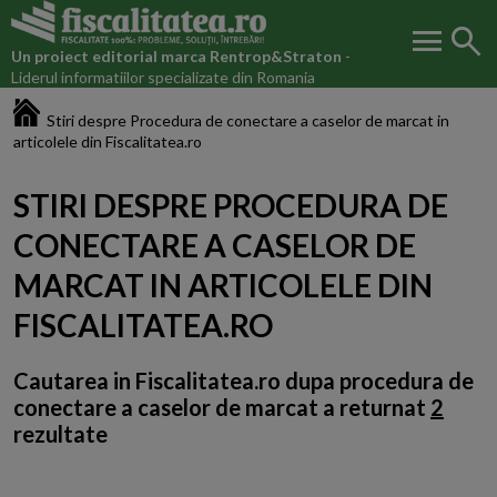
menu
search
Un proiect editorial marca
Rentrop&Straton
-
Liderul informatiilor specializate din Romania
Fiscalitatea.ro
Stiri despre Procedura de conectare a caselor de marcat in
articolele din Fiscalitatea.ro
STIRI DESPRE PROCEDURA DE
CONECTARE A CASELOR DE
MARCAT IN ARTICOLELE DIN
FISCALITATEA.RO
Cautarea in Fiscalitatea.ro dupa
procedura de
conectare a caselor de marcat
a returnat
2
rezultate