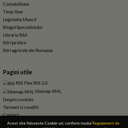
Contabilitate
Timp liber
Legislatia Muncii
Blogul Specialistului
Libraria R&S
Stiri juridice
Stiri agricole din Romania
Pagini utile
RSS Flux RSS 2.0
Sitemap XML
Despre cookies
Termeni si conditii
Contact
Publicitate
Acest site foloseste Cookie-uri, conform noului
Regulament de