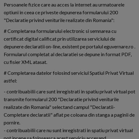
Persoanele fizice care au acces la internet au urmatoarele
optiuni in ceea ce priveste depunerea formularului 200
"Declaratie privind veniturile realizate din Romania":
# Completarea formularului electronic si semnarea cu
certificat digital calificat prin utilizarea serviciului de
depunere declaratii on-line, existent pe portalul eguvernare.ro .
Formularul completat al declaratiei se depune in format PDF,
cu fisier XML atasat.
# Completarea datelor folosind serviciul Spatiul Privat Virtual
astfel:
- contribuabilii care sunt inregistrati in spatiu privat virtual pot
transmite formularul 200 "Declaratie privind veniturile
realizate din Romania" selectand campul "Declaratii-
Completare declaratii" aflat pe coloana din stanga a paginii de
pornire.
- contribuabilii care nu sunt inregistrati in spatiu privat virtual
pot incepe sa foloseasca acest serviciu accesand