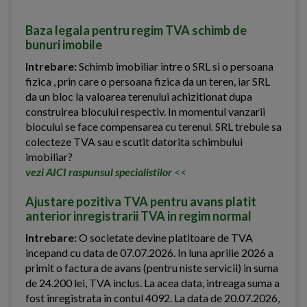
Baza legala pentru regim TVA schimb de
bunuri imobile
Intrebare:
Schimb imobiliar intre o SRL si o persoana
fizica , prin care o persoana fizica da un teren, iar SRL
da un bloc la valoarea terenului achizitionat dupa
construirea blocului respectiv. In momentul vanzarii
blocului se face compensarea cu terenul. SRL trebuie sa
colecteze TVA sau e scutit datorita schimbului
imobiliar?
vezi AICI raspunsul specialistilor
<<
Ajustare pozitiva TVA pentru avans platit
anterior inregistrarii TVA in regim normal
Intrebare:
O societate devine platitoare de TVA
incepand cu data de 07.07.2026. In luna aprilie 2026 a
primit o factura de avans (pentru niste servicii) in suma
de 24.200 lei, TVA inclus. La acea data, intreaga suma a
fost inregistrata in contul 4092. La data de 20.07.2026,