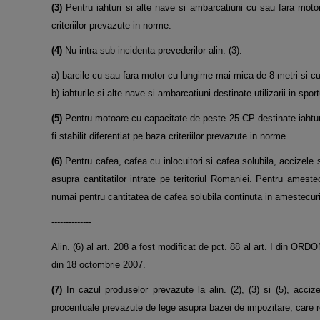
(3)
Pentru iahturi si alte nave si ambarcatiuni cu sau fara motor 
criteriilor prevazute in norme.
(4)
Nu intra sub incidenta prevederilor alin. (3):
a) barcile cu sau fara motor cu lungime mai mica de 8 metri si 
b) iahturile si alte nave si ambarcatiuni destinate utilizarii in spo
(5)
Pentru motoare cu capacitate de peste 25 CP destinate iahturil
fi stabilit diferentiat pe baza criteriilor prevazute in norme.
(6)
Pentru cafea, cafea cu inlocuitori si cafea solubila, accizele
asupra cantitatilor intrate pe teritoriul Romaniei. Pentru ameste
numai pentru cantitatea de cafea solubila continuta in amestecuri
--------------
Alin. (6) al art. 208 a fost modificat de pct. 88 al art. I di
din 18 octombrie 2007.
(7)
In cazul produselor prevazute la alin. (2), (3) si (5), acci
procentuale prevazute de lege asupra bazei de impozitare, care r