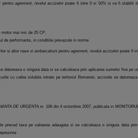
pentru agrement, nivelul accizelor poate fi intre 0 si 50% si va fi stabilit d
cu motor mai mic de 25 CP;
rtul de performanta, in conditiile prevazute in norme.
or si altor nave si ambarcatiuni pentru agrement, nivelul accizelor poate fi in
 se datoreaza o singura data si se calculeaza prin aplicarea sumelor fixe pe 
curile cu cafea solubila intrate pe teritoriul Romaniei, accizele se datoreaz
.
n ORDONANTA DE URGENTA nr. 106 din 4 octombrie 2007, publicata in MONITORU
zele preced taxa pe valoarea adaugata si se calculeaza o singura data prin 
eprezinta: