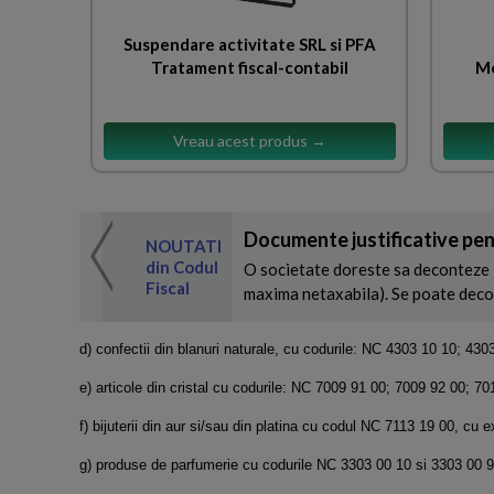
Suspendare activitate SRL si PFA
Tratament fiscal-contabil
Mo
Vreau acest produs →
Documente justificative pentr
 de expertul
NOUTATI
odul Fiscal
din Codul
O societate doreste sa deconteze 2
Fiscal
maxima netaxabila). Se poate decon
d) confectii din blanuri naturale, cu codurile: NC 4303 10 10; 430
e) articole din cristal cu codurile: NC 7009 91 00; 7009 92 00; 
f) bijuterii din aur si/sau din platina cu codul NC 7113 19 00, cu e
g) produse de parfumerie cu codurile NC 3303 00 10 si 3303 00 9