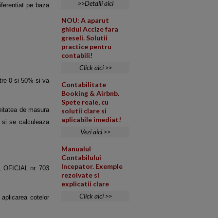
>>Detalii aici
iferentiat pe baza
NOU: A aparut
ghidul Accize fara
greseli. Solutii
practice pentru
contabili!
Click aici >>
tre 0 si 50% si va
Contabilitate
Booking & Airbnb.
Spete reale, cu
unitatea de masura
solutii clare si
aplicabile imediat!
a si se calculeaza
Vezi aici >>
Manualul
Contabilului
Incepator. Exemple
L OFICIAL nr. 703
rezolvate si
explicatii clare
Click aici >>
aplicarea cotelor