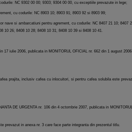
 codurile: NC 9302 00 00; 9303; 9304 00 00, cu exceptiile prevazute in lege;
agrement, cu codurile: NC 8903 10; 8903 91; 8903 92 si 8903 99;
altor nave si ambarcatiuni pentru agrement, cu codurile: NC 8407 21 10; 8407 
08 10 26; 8408 10 28; 8408 10 31; 8408 10 39 si 8408 10 41.
3 din 17 iulie 2006, publicata in MONITORUL OFICIAL nr. 662 din 1 august 2006
fea prajita, inclusiv cafea cu inlocuitori, si pentru cafea solubila este prevaz
n ORDONANTA DE URGENTA nr. 106 din 4 octombrie 2007, publicata in MONITORU
e prevazut in anexa nr. 3 care face parte integranta din prezentul titlu.