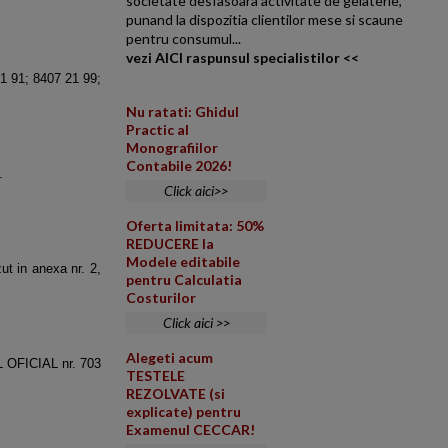
societate desfasoara activitate de gelaterie,
punand la dispozitia clientilor mese si scaune
pentru consumul...
vezi AICI raspunsul specialistilor <<
21 91; 8407 21 99;
Nu ratati: Ghidul
Practic al
Monografiilor
Contabile 2026!
.
Click aici>>
Oferta limitata: 50%
REDUCERE la
Modele editabile
ut in anexa nr. 2,
pentru Calculatia
Costurilor
Click aici >>
Alegeti acum
L OFICIAL nr. 703
TESTELE
REZOLVATE (si
explicate) pentru
Examenul CECCAR!