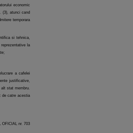
ratorului economic
. (3), atunci cand
admitere temporara
tifica si tehnica,
e reprezentative la
te;
lucrare a cafelei
nte justificative,
n alt stat membru.
t de catre acestia
L OFICIAL nr. 703