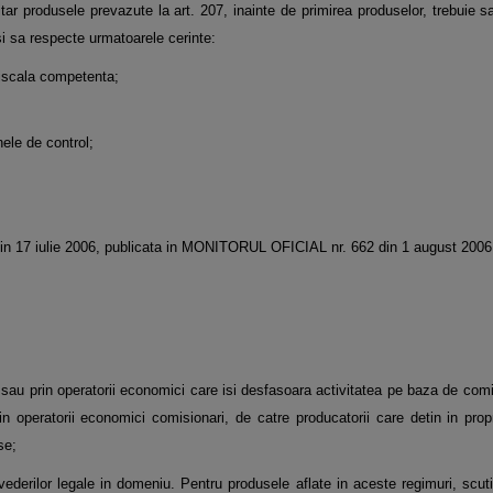
ar produsele prevazute la art. 207, inainte de primirea produselor, trebuie sa f
si sa respecte urmatoarele cerinte:
 fiscala competenta;
ele de control;
3 din 17 iulie 2006, publicata in MONITORUL OFICIAL nr. 662 din 1 august 2006
 sau prin operatorii economici care isi desfasoara activitatea pe baza de com
 operatorii economici comisionari, de catre producatorii care detin in propri
se;
ederilor legale in domeniu. Pentru produsele aflate in aceste regimuri, scu