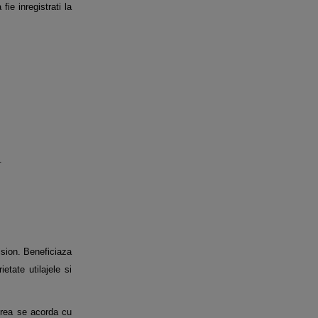
ie inregistrati la
.
ision. Beneficiaza
etate utilajele si
tirea se acorda cu