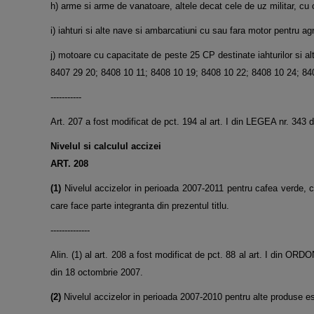
h) arme si arme de vanatoare, altele decat cele de uz militar, cu
i) iahturi si alte nave si ambarcatiuni cu sau fara motor pentru 
j) motoare cu capacitate de peste 25 CP destinate iahturilor si 
8407 29 20; 8408 10 11; 8408 10 19; 8408 10 22; 8408 10 24; 84
-----------
Art. 207 a fost modificat de pct. 194 al art. I din LEGEA nr. 34
Nivelul si calculul accizei
ART. 208
(1)
Nivelul accizelor in perioada 2007-2011 pentru cafea verde, ca
care face parte integranta din prezentul titlu.
--------------
Alin. (1) al art. 208 a fost modificat de pct. 88 al art. I di
din 18 octombrie 2007.
(2)
Nivelul accizelor in perioada 2007-2010 pentru alte produse est