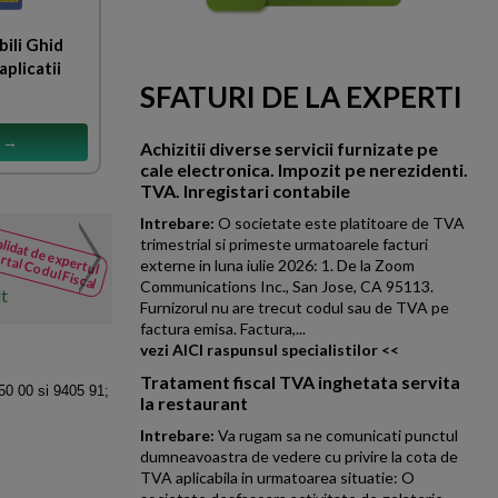
ili Ghid
aplicatii
SFATURI DE LA EXPERTI
s →
Achizitii diverse servicii furnizate pe
cale electronica. Impozit pe nerezidenti.
TVA. Inregistari contabile
Intrebare:
O societate este platitoare de TVA
Imprumut societatie. Maj
lidat de expertul
trimestrial si primeste urmatoarele facturi
NOUTATI
rtal Codul Fiscal
externe in luna iulie 2026: 1. De la Zoom
din Codul
In situatia in care exista hota
Communications Inc., San Jose, CA 95113.
Fiscal
lt
aproba acordarea unei finantari
Furnizorul nu are trecut codul sau de TVA pe
factura emisa. Factura,...
vezi AICI raspunsul specialistilor <<
Tratament fiscal TVA inghetata servita
50 00 si 9405 91;
la restaurant
Intrebare:
Va rugam sa ne comunicati punctul
dumneavoastra de vedere cu privire la cota de
TVA aplicabila in urmatoarea situatie: O