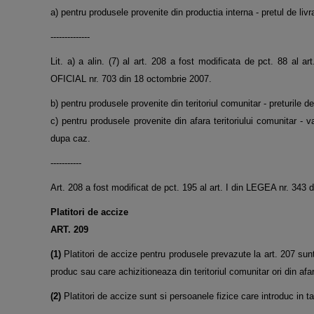
a) pentru produsele provenite din productia interna - pretul de livr
--------------
Lit. a) a alin. (7) al art. 208 a fost modificata de pct. 88
OFICIAL nr. 703 din 18 octombrie 2007.
b) pentru produsele provenite din teritoriul comunitar - preturile de
c) pentru produsele provenite din afara teritoriului comunitar - v
dupa caz.
-----------
Art. 208 a fost modificat de pct. 195 al art. I din LEGEA nr. 34
Platitori de accize
ART. 209
(1)
Platitori de accize pentru produsele prevazute la art. 207 sunt
produc sau care achizitioneaza din teritoriul comunitar ori din afar
(2)
Platitori de accize sunt si persoanele fizice care introduc in tara