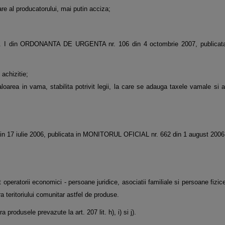
are al producatorului, mai putin acciza;
 al art. I din ORDONANTA DE URGENTA nr. 106 din 4 octombrie 2007, publi
 achizitie;
aloarea in vama, stabilita potrivit legii, la care se adauga taxele vamale si a
3 din 17 iulie 2006, publicata in MONITORUL OFICIAL nr. 662 din 1 august 2006
 operatorii economici - persoane juridice, asociatii familiale si persoane fizic
a teritoriului comunitar astfel de produse.
 produsele prevazute la art. 207 lit. h), i) si j).