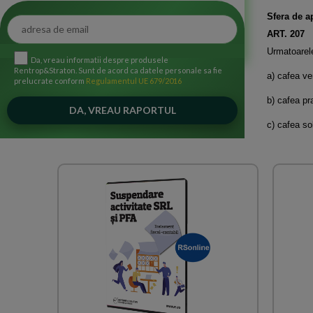
Sfera de a
ART. 207
Urmatoarel
Da, vreau informatii despre produsele
Rentrop&Straton. Sunt de acord ca datele personale sa fie
a) cafea ve
prelucrate conform
Regulamentul UE 679/2016
b) cafea pr
c) cafea so