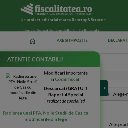
Un proiect editorial marca
Rentrop&Straton
-
Liderul informatiilor specializate din Romania
home
TAXE SI IMPOZITE
DECLARATI
ATENTIE CONTABILI!
Titlul VII, Capitolul 2
Modificari importante
25-Sep-2008
5587
in
Codul fiscal!
Descarcati GRATUIT
Alege-n
Raportul Special
realizat de specialisti
C
AP. II
Radierea unei PFA. Noile Studii de Caz cu
modificarile din lege
Alte prod