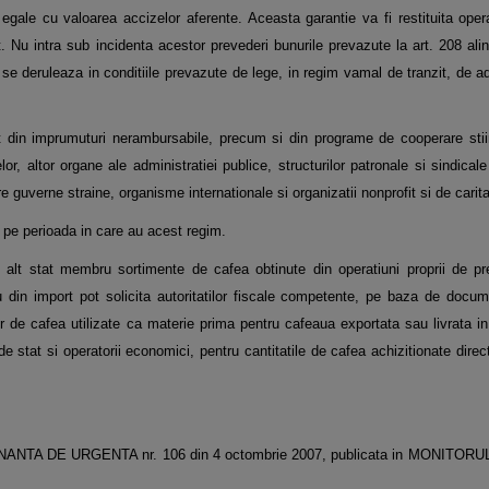
 egale cu valoarea accizelor aferente. Aceasta garantie va fi restituita ope
 Nu intra sub incidenta acestor prevederi bunurile prevazute la art. 208 alin
se deruleaza in conditiile prevazute de lege, in regim vamal de tranzit, de 
ct din imprumuturi nerambursabile, precum si din programe de cooperare stiin
lor, altor organe ale administratiei publice, structurilor patronale si sindical
atre guverne straine, organisme internationale si organizatii nonprofit si de carita
, pe perioada in care au acest regim.
 alt stat membru sortimente de cafea obtinute din operatiuni proprii de pre
 din import pot solicita autoritatilor fiscale competente, pe baza de docume
ilor de cafea utilizate ca materie prima pentru cafeaua exportata sau livrata i
de stat si operatorii economici, pentru cantitatile de cafea achizitionate direc
n ORDONANTA DE URGENTA nr. 106 din 4 octombrie 2007, publicata in MONITORU