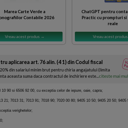
Marea Carte Verde a
ChatGPT pentru contab
nografiilor Contabile 2026
Practic cu prompturi si 
reale
Vreau acest produs →
Vreau acest produ
u aplicarea art. 76 alin. (4 1) din Codul fiscal
Va
Po
0% din salariul minim brut pentru chiria angajatului (limita
citeste mai mu
ta aceasta suma daca contractul de inchiriere este...
3 10 90 si 6506 92 00, cu exceptia celor de iepure, oaie, capra;
7013 21; 7013 31; 7013 91; 7018 90; 7020 00 80; 9405 10 50; 9405 20 50; 9405 
xceptia verighetelor;
0;