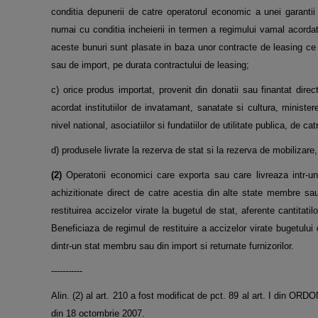
conditia depunerii de catre operatorul economic a unei garantii
numai cu conditia incheierii in termen a regimului vamal acordat.
aceste bunuri sunt plasate in baza unor contracte de leasing ce 
sau de import, pe durata contractului de leasing;
c) orice produs importat, provenit din donatii sau finantat dire
acordat institutiilor de invatamant, sanatate si cultura, ministere
nivel national, asociatiilor si fundatiilor de utilitate publica, de c
d) produsele livrate la rezerva de stat si la rezerva de mobilizare
(2)
Operatorii economici care exporta sau care livreaza intr-un
achizitionate direct de catre acestia din alte state membre sau
restituirea accizelor virate la bugetul de stat, aferente cantitat
Beneficiaza de regimul de restituire a accizelor virate bugetului 
dintr-un stat membru sau din import si returnate furnizorilor.
-----------
Alin. (2) al art. 210 a fost modificat de pct. 89 al art. I di
din 18 octombrie 2007.