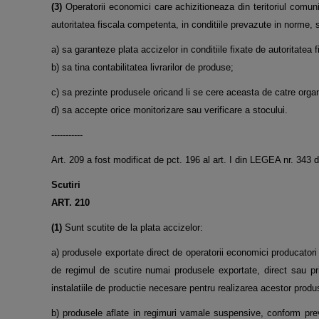
(3)
Operatorii economici care achizitioneaza din teritoriul comunit
autoritatea fiscala competenta, in conditiile prevazute in norme, 
a) sa garanteze plata accizelor in conditiile fixate de autoritatea
b) sa tina contabilitatea livrarilor de produse;
c) sa prezinte produsele oricand li se cere aceasta de catre organ
d) sa accepte orice monitorizare sau verificare a stocului.
-----------
Art. 209 a fost modificat de pct. 196 al art. I din LEGEA nr. 34
Scutiri
ART. 210
(1)
Sunt scutite de la plata accizelor:
a) produsele exportate direct de operatorii economici producatori
de regimul de scutire numai produsele exportate, direct sau prin
instalatiile de productie necesare pentru realizarea acestor produ
b) produsele aflate in regimuri vamale suspensive, conform prev