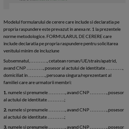
Modelul formularului de cerere care include si declaratia pe
propria raspundere este prevazut in anexa nr. 1 la prezentele
norme metodologice. FORMULARUL DE CERERE care
include declaratia pe propria raspundere pentru solicitarea
venitului minim de incluziune
Subsemnatul, . . . . . . . . . ., cetatean roman/UE/strain/apatrid,
avand CNP . . . . . . . . . ., posesor al actului de identitate . . . . . . . . . .,
domiciliat in . . . . . . . . . ., persoana singura/reprezentant al
familiei care are urmatorii membri:
1.
numele si prenumele . . . . . . . . . ., avand CNP . . . . . . . . . ., posesor
al actului de identitate . . . . . . . . . .;
2.
numele si prenumele . . . . . . . . . ., avand CNP . . . . . . . . . ., posesor
al actului de identitate . . . . . . . . . .;
3.
numele si prenumele . . . . . . . . . ., avand CNP . . . . . . . . . ., posesor