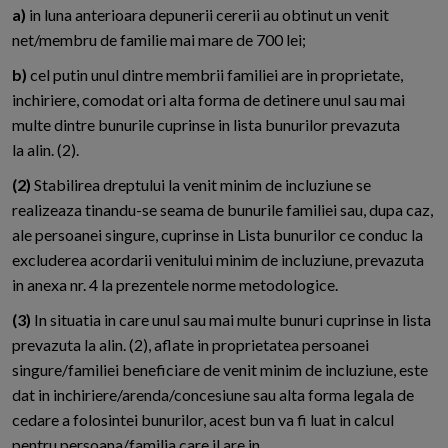
a)
in luna anterioara depunerii cererii au obtinut un venit
net/membru de familie mai mare de 700 lei;
b)
cel putin unul dintre membrii familiei are in proprietate,
inchiriere, comodat ori alta forma de detinere unul sau mai
multe dintre bunurile cuprinse in lista bunurilor prevazuta
la alin. (2).
(2)
Stabilirea dreptului la venit minim de incluziune se
realizeaza tinandu-se seama de bunurile familiei sau, dupa caz,
ale persoanei singure, cuprinse in Lista bunurilor ce conduc la
excluderea acordarii venitului minim de incluziune, prevazuta
in anexa nr. 4 la prezentele norme metodologice.
(3)
In situatia in care unul sau mai multe bunuri cuprinse in lista
prevazuta la alin. (2), aflate in proprietatea persoanei
singure/familiei beneficiare de venit minim de incluziune, este
dat in inchiriere/arenda/concesiune sau alta forma legala de
cedare a folosintei bunurilor, acest bun va fi luat in calcul
pentru persoana/familia care il are in