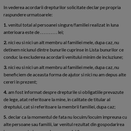
In vederea acordarii drepturilor solicitate declar pe propria
raspundere urmatoarele:
1.
venitul total al persoanei singure/familiei realizat in luna
anterioara este de . . . . . . . . . . lei;
2.
nici eu si nici un alt membru al familiei mele, dupa caz, nu
detinem niciunul dintre bunurile cuprinse in Lista bunurilor ce
conduc la excluderea acordarii venitului minim de incluziune;
3.
nici eu si nici un alt membru al familiei mele, dupa caz, nu
beneficiem de aceasta forma de ajutor si nici nu am depus alte
cereri in prezent;
4.
am fost informat despre drepturile si obligatiile prevazute
de lege, atat referitoare la mine, in calitate de titular al
dreptului, cat si referitoare la membrii familiei, dupa caz;
5.
declar ca la momentul de fata nu locuim/locuim impreuna cu
alte persoane sau familii, iar venitul rezultat din gospodarirea