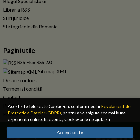
Blogul Specialistului
Libraria R&S
Stiri juridice
Stiri agricole din Romania
Pagini utile
RSS Flux RSS 2.0
Sitemap XML
Despre cookies
Termeni si conditii
Contact
Publicitate
Acest site foloseste Cookie-uri, conform noului
Regulament de
Protectie a Datelor (GDPR)
, pentru a va asigura cea mai buna
Privacy policy RO
experienta online. In esenta, Cookie-urile ne ajuta sa
imbunatatim continutul de pe site, oferindu-va dvs., cititorul, o
© 2026 Fiscalitatea.ro. Toate drepturile rezervate.
experienta online personalizata si mult mai rapida. Ele sunt
Accept toate
folosite doar de site-ul nostru si partenerii nostri de incredere.