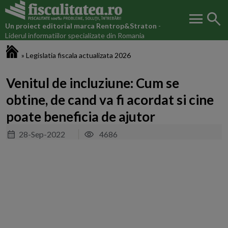
menu
search
Un proiect editorial marca
Rentrop&Straton
-
Liderul informatiilor specializate din Romania
Fiscalitatea.ro
»
Legislatia fiscala actualizata 2026
Venitul de incluziune: Cum se
obtine, de cand va fi acordat si cine
poate beneficia de ajutor
28-Sep-2022
4686