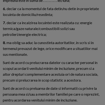
impreuna este in suma de . . . . . . . . . . lei/luna;
6.
declar ca la momentul de fata detin/nu detin in proprietate
locuinta de domiciliu/resedinta;
7.
declar ca incalzirea locuintei este realizata cu: energie
termica/gaze naturale/combustibili solizi sau
petrolieri/energie electrica;
8.
ma oblig sa aduc la cunostinta autoritatilor, in scris si in
termenul prevazut de lege, orice modificare a situatiilor mai
sus mentionate.
Sunt de acord cu prelucrarea datelor cu caracter personal in
scopul acordarii venitului minim de incluziune, precum si a
altor drepturi complementare acestuia ori de natura sociala,
precum si prelucrarea in scop statistic a acestora.
Sunt de acord cu preluarea de date si informatii cu privire la
persoana mea si/sau a membrilor familiei pe care o reprezint,
pentru acordarea venitului minim de incluziune.