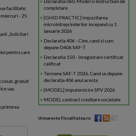
Declaratia 060. Model si instructiuni de
completare
ua facilitate:
, miercuri - 25
[GHID PRACTIC] Impozitarea
microintreprinderilor incepand cu 1
ianuarie 2026
nii „Solicitari
Declaratia 406 - Cine, cand si cum
depune D406 SAF-T
lui pentru care
Declaratia 150 - Inregistrare certificat
calificat
Termene SAF-T 2026. Cand se depune
declaratia 406 anul acesta
ccesat, gratuit
dice sau
[MODEL] Imputernicire SPV 2026
MODEL contract creditare societate
i primirea
Urmareste Fiscalitatea.ro