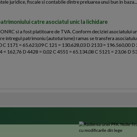
ele juridice, fiscale si contabile dintre preluarea unui bun in baza...
patrimoniului catre asociatul unic la lichidare
 ONRC si a fost platitoare de TVA. Conform deciziei asociatului un
idare intregul patrimoniu (autoturisme) ramas se transfera asociatului
00 C 1171 = 65.623,09 C 121 = 130.628,03 D 2133 = 196.560,00 D
4 = 162,76 D 4428 = 0,02 C 4551 = 65.134,08 C 5121 = 23,06 D 5