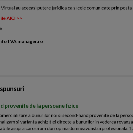
tual au aceeasi putere juridica ca si cele comunicate prin posta 
ile AICI >>
e
i InfoTVA.manager.ro
aspunsuri
d provenite de la persoane fizice
ercializare a bunurilor noi si second-hand provenite de la persoa
nalizam si varianta achizitiei directe a bunurilor in vederea revanza
ontabile asupra carora am dori opinia dumneavoastra profesionala. 1