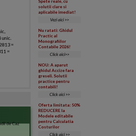
Spete reale, cu
solutii clare si
aplicabile imediat!
Vezi aici >>
Nu ratati: Ghidul
ic,
Practic al
 unic.
Monografiilor
 2813 =
Contabile 2026!
311 =
Click aici>>
NOU: A aparut
ghidul Accize fara
greseli. Solutii
practice pentru
contabili!
Click aici >>
Oferta limitata: 50%
REDUCERE la
Modele editabile
pentru Calculatia
Costurilor
Click aici >>