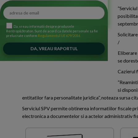
“Serviciul
posibilita
septembri
Da, vreau informatii despre produsele
Rentrop&Straton. Sunt de acord ca datele personale sa fie
Solicitare
prelucrate conform
Regulamentul UE 679/2016
/
Eliberare
se doreste
Cazierul 
“Reamintim
si disponi
entitatilor fara personalitate juridica”, noteaza sursa cit
Serviciul SPV permite obtinerea informatiilor fiscale priv
electronica a documentelor si a actelor administrativ fi