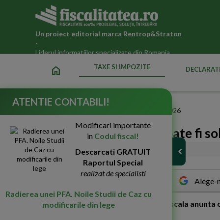
Un proiect editorial marca
Rentrop&Straton
-
Liderul informatiilor specializate din Romania
TAXE SI IMPOZITE
home
DECLARATI
ATENTIE CONTABILI!
Fiscalitatea.ro
»
Taxe si impozite datorate statului in 2026
Modificari importante
ANAF: Cazierul fiscal poate fi sol
in
Codul fiscal!
25-Sep-2019
Descarcati GRATUIT
9345
Raportul Special
realizat de specialisti
Alege-n
Radierea unei PFA. Noile Studii de Caz cu
A
gentia Nationala de Administrare Fiscala anunta o 
modificarile din lege
Virtual: Eliberarea cazierului fiscal.