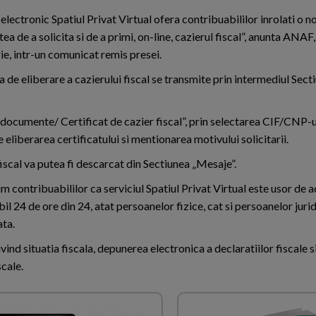
 electronic Spatiul Privat Virtual ofera contribuabililor inrolati o no
tea de a solicita si de a primi, on-line, cazierul fiscal”, anunta ANAF
e, intr-un comunicat remis presei.
a de eliberare a cazierului fiscal se transmite prin intermediul Sectiu
 documente/ Certificat de cazier fiscal”, prin selectarea CIF/CNP-u
 eliberarea certificatului si mentionarea motivului solicitarii.
fiscal va putea fi descarcat din Sectiunea „Mesaje”.
 contribuabililor ca serviciul Spatiul Privat Virtual este usor de a
bil 24 de ore din 24, atat persoanelor fizice, cat si persoanelor juri
ata.
ind situatia fiscala, depunerea electronica a declaratiilor fiscale s
scale.