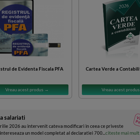
strul de Evidenta Fiscala PFA
Cartea Verde a Contabili
Vreau acest produs →
Vreau acest produ
a salariati
Va
Po
lie 2026 au intervenit cateva modificari in ceea ce priveste
citeste mai mult
intereseaza un model completat al declaratiei 700...