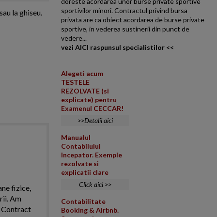
doreste acordarea unor burse private sportive
sportivilor minori. Contractul privind bursa
sau la ghiseu.
privata are ca obiect acordarea de burse private
sportive, in vederea sustinerii din punct de
vedere...
vezi AICI raspunsul specialistilor <<
Alegeti acum
TESTELE
REZOLVATE (si
explicate) pentru
Examenul CECCAR!
>>Detalii aici
Manualul
Contabilului
Incepator. Exemple
rezolvate si
explicatii clare
Click aici >>
ne fizice,
rii. Am
Contabilitate
. Contract
Booking & Airbnb.