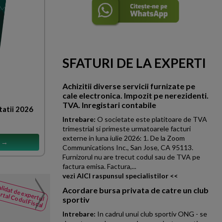
SFATURI DE LA EXPERTI
Achizitii diverse servicii furnizate pe
cale electronica. Impozit pe nerezidenti.
TVA. Inregistari contabile
tatii 2026
Intrebare:
O societate este platitoare de TVA
trimestrial si primeste urmatoarele facturi
externe in luna iulie 2026: 1. De la Zoom
s →
Communications Inc., San Jose, CA 95113.
Furnizorul nu are trecut codul sau de TVA pe
factura emisa. Factura,...
vezi AICI raspunsul specialistilor <<
Data depasirii plafonului
lidat de expertul
NOUTATI
Acordare bursa privata de catre un club
rtal Codul Fiscal
din Codul
sportiv
O persoana fizica a fost verif
Fiscal
si vandut auto second hand, fa
Intrebare:
In cadrul unui club sportiv ONG - se