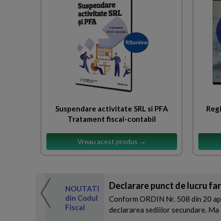
Suspendare activitate SRL si PFA
Regi
Tratament fiscal-contabil
Vreau acest produs →
Declarare punct de lucru far
 de expertul
NOUTATI
odul Fiscal
din Codul
Conform ORDIN Nr. 508 din 20 apri
Fiscal
declararea sediilor secundare. Ma 