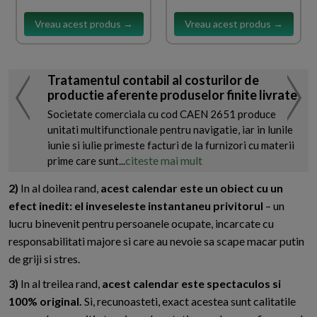
Vreau acest produs →
Vreau acest produs →
Tratamentul contabil al costurilor de
productie aferente produselor finite livrate
Societate comerciala cu cod CAEN 2651 produce
unitati multifunctionale pentru navigatie, iar in lunile
iunie si iulie primeste facturi de la furnizori cu materii
citeste mai mult
prime care sunt...
2)
In al doilea rand,
acest calendar este un obiect cu un
efect inedit: el inveseleste instantaneu privitorul
– un
lucru binevenit pentru persoanele ocupate, incarcate cu
responsabilitati majore si care au nevoie sa scape macar putin
de griji si stres.
3)
In al treilea rand,
acest calendar este spectaculos si
100% original.
Si, recunoasteti, exact acestea sunt calitatile