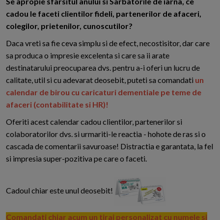
S
e apropie sfarsitul anului si Sarbatorile de iarna, ce
cadou le faceti clientilor fideli, partenerilor de afaceri,
colegilor, prietenilor, cunoscutilor?
Daca vreti sa fie ceva simplu si de efect, necostisitor, dar care
sa produca o impresie excelenta si care sa ii arate
destinatarului preocuparea dvs. pentru a-i oferi un lucru de
calitate, util si cu adevarat deosebit, puteti sa comandati
un
calendar de birou cu caricaturi dementiale pe teme de
afaceri (contabilitate si HR)!
Oferiti acest calendar cadou clientilor, partenerilor si
colaboratorilor dvs. si urmariti-le reactia - hohote de ras si o
cascada de comentarii savuroase! Distractia e garantata, la fel
si impresia super-pozitiva pe care o faceti.
Cadoul chiar este unul deosebit!
Comandati chiar acum un tiraj personalizat cu numele si