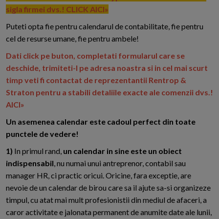
sigla firmei dvs.! CLICK AICI»
Puteti opta fie pentru calendarul de contabilitate, fie pentru
cel de resurse umane, fie pentru ambele!
Dati click pe buton, completati formularul care se
deschide, trimiteti-l pe adresa noastra si in cel mai scurt
timp veti fi contactat de reprezentantii Rentrop &
Straton pentru a stabili detaliile exacte ale comenzii dvs.!
AICI»
Un asemenea calendar este cadoul perfect din toate
punctele de vedere!
1)
In primul rand,
un calendar in sine este un obiect
indispensabil
, nu numai unui antreprenor, contabil sau
manager HR, ci practic oricui. Oricine, fara exceptie, are
nevoie de un calendar de birou care sa il ajute sa-si organizeze
timpul, cu atat mai mult profesionistii din mediul de afaceri, a
caror activitate e jalonata permanent de anumite date ale lunii,