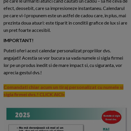
pe care le urmariti atunci cand cautati un cadou – sa fie ceva de
efect, deosebit, care sa impresioneze instantaneu. Calendarul
pe care vi-l propunem este un astfel de cadou care, in plus, mai
prezinta doua atuuri: este tiparit in conditii grafice de lux si are
un pret foarte accesibil.
IMPORTANT!
Puteti oferi acest calendar personalizat propriilor dvs.
angajati! Acestia se vor bucura sa vada numele si sigla firmei
lor pe un produs inedit si de mare impact si, cu siguranta, vor
aprecia gestul dvs.!
Comandati chiar acum un tiraj personalizat cu numele si
sigla firmei dvs.! CLICK AICI»