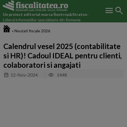
menu
search
Un proiect editorial marca
Rentrop&Straton
-
Liderul informatiilor specializate din Romania
Fiscalitatea.ro
»
Noutati fiscale 2026
Calendrul vesel 2025 (contabilitate
si HR)! Cadoul IDEAL pentru clienti,
colaboratori si angajati
12-Nov-2024
1448