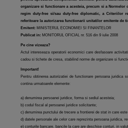
organizare si functionare a acesteia, precum si a Normelor 
regim duty-free si/sau duty-free diplomatic, a Criteriilor r
referitoare la autorizarea functionarii unitatilor emitente de
t
Emitent:
MINISTERUL ECONOMIEI SI FINANTELOR
Publicat in:
MONITORUL OFICIAL nr. 516 din 9 iulie 2008
Pe cine vizeaza?
Actul intereseaza operatorii economici care desfasoare activitati
cadou si tichete de cresa, stabilind norme de organizare si funct
Important!
Pentru obtinerea autorizatiei de functionare persoana juridica s
contina urmatoarele elemente:
a) denumirea persoanei juridice, forma si sediul acesteia;
b) codul fiscal al persoanei juridice solicitante;
c) denumirea punctului de trecere a frontierei de stat in care est
d) datele personale ale celor care reprezinta persoana juridica, re
e) conturile bancare, bancile la care are deschise conturi, in valuta