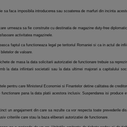
 sa faca imposibila introducerea sau scoaterea de marfuri din incinta acestor
u care urmeaza sa fie construite cu destinatia de magazine duty-free diplomat
sfasoare activitatea
magazinele.
easca faptul ca functioneaza legal pe teritoriul Romaniei si ca in actul de inf
 biletelor de valoare.
ichete de masa la data solicitarii autorizatiei de functionare trebuie sa reprezi
mb la data infiintarii
societatii sau la data ultimei majorari a capitalului soci
etele pentru care Ministerul Economiei si Finantelor detine calitatea de credit
de functionare pana la
data platii acestora inclusiv. Suspendarea isi produce e
stinct un angajament din care sa rezulte ca vor respecta toate prevederile dispo
usiv criteriile care stau
la baza eliberarii autorizatiei de functionare.