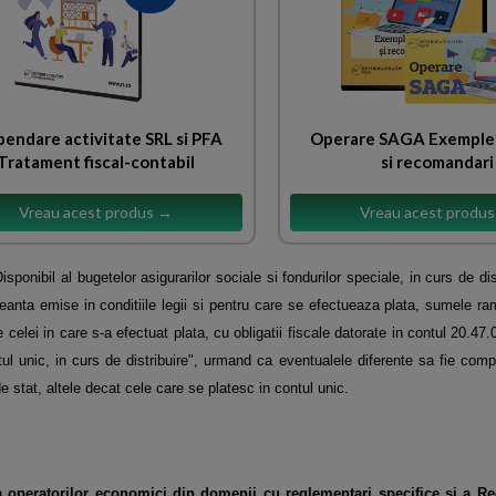
pendare activitate SRL si PFA
Operare SAGA Exemple 
Tratament fiscal-contabil
si recomandari
Vreau acest produs →
Vreau acest produ
isponibil al bugetelor asigurarilor sociale si fondurilor speciale, in curs de di
 creanta emise in
conditiile legii si pentru care se efectueaza plata, sumele ra
celei in care s-a efectuat plata, cu obligatii fiscale datorate in contul 20.47.
ul unic, in curs de distribuire", urmand ca eventualele diferente sa fie comp
de stat, altele decat cele
care se platesc in contul unic.
 operatorilor economici din domenii cu reglementari specifice si a R