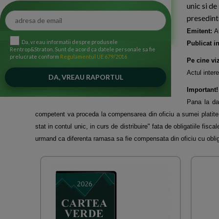
unic si de
presedint
Emitent:
A
Da, vreau informatii despre produsele
Publicat in
Rentrop&Straton. Sunt de acord ca datele personale sa fie
prelucrate conform
Regulamentul UE 679/2016
Pe cine vi
Actul intere
Important!
Pana la dat
competent va proceda la compensarea din oficiu a sumei platite 
stat in contul unic, in curs de distribuire" fata de obligatiile fisc
urmand ca diferenta ramasa sa fie compensata din oficiu cu
obli