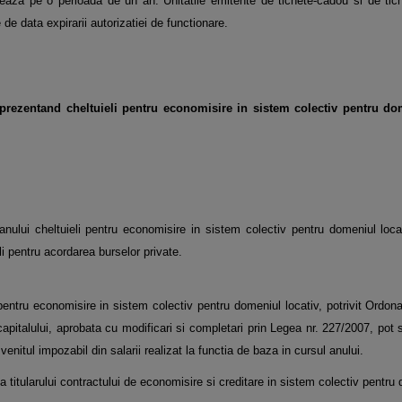
bereaza pe o perioada de un an. Unitatile emitente de tichete-cadou si de ti
e de data expirarii
autorizatiei de functionare.
prezentand cheltuieli pentru economisire in sistem colectiv pentru dom
nului cheltuieli pentru economisire in sistem colectiv pentru domeniul locat
li pentru acordarea
burselor private.
 pentru economisire in sistem colectiv pentru domeniul locativ, potrivit Ordon
 capitalului, aprobata cu
modificari si completari prin Legea nr. 227/2007, pot 
nitul impozabil din salarii realizat la functia de baza in cursul anului.
 titularului contractului de economisire si creditare in sistem colectiv pentru 