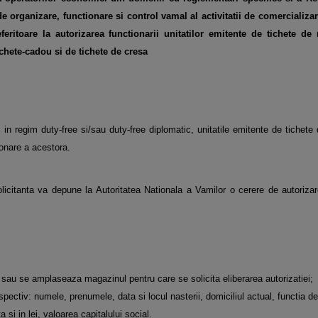
de organizare, functionare si control vamal
al activitatii de comercializa
eferitoare la autorizarea functionarii unitatilor emitente de tichete d
ichete-cadou si de tichete de cresa
 in regim duty-free si/sau duty-free diplomatic, unitatile emitente de tichete
ionare a acestora.
olicitanta va depune la Autoritatea Nationala a Vamilor o cerere de autoriza
e sau se amplaseaza magazinul pentru care se solicita eliberarea autorizatiei;
spectiv: numele, prenumele, data si locul nasterii, domiciliul actual, functia de
 si in lei, valoarea capitalului social.