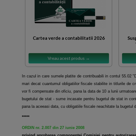
Cartea verde a contabilitatii 2026
Sus
Vreau acest produs →
In cazul in care sumele platite de contribuabili in contul 55.02 "D
mari decat cuantumul obligatiilor fiscale stabilite in titlurile de
vor fi compensate din oficiu, pana la data de 10 a lunii urmatoare 
bugetului de stat - sume incasate pentru bugetul de stat in cont
pana la aceeasi data, cu obligatiile fiscale neachitate la bugetul 
*****
ORDIN nr. 2.007 din 27 iunie 2008
privind aprobarea componentei Comisiei pentru autorizarea