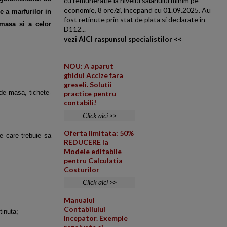
cu remuneratie la nivelul salariului minim pe
economie, 8 ore/zi, incepand cu 01.09.2025. Au
re a marfurilor in
fost retinute prin stat de plata si declarate in
e masa si a celor
D112...
vezi AICI raspunsul specialistilor <<
NOU: A aparut
ghidul Accize fara
greseli. Solutii
 de masa, tichete-
practice pentru
contabili!
Click aici >>
Oferta limitata: 50%
re care trebuie sa
REDUCERE la
Modele editabile
pentru Calculatia
Costurilor
Click aici >>
Manualul
Contabilului
tinuta;
Incepator. Exemple