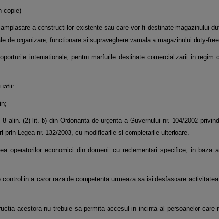
n copie);
de amplasare a constructiilor existente sau care vor fi destinate magazinului d
gale de organizare,
functionare si supraveghere vamala a magazinului duty-free
oporturile internationale, pentru marfurile destinate comercializarii in regim 
uatii:
in;
. 8 alin. (2) lit. b) din Ordonanta de urgenta a Guvernului nr. 104/2002 privin
ri prin Legea nr.
132/2003, cu modificarile si completarile ulterioare.
ea operatorilor economici din domenii cu reglementari specifice, in baza ac
e control in a caror raza de competenta urmeaza sa isi desfasoare activitate
ctia acestora nu trebuie sa permita accesul in incinta al persoanelor care 