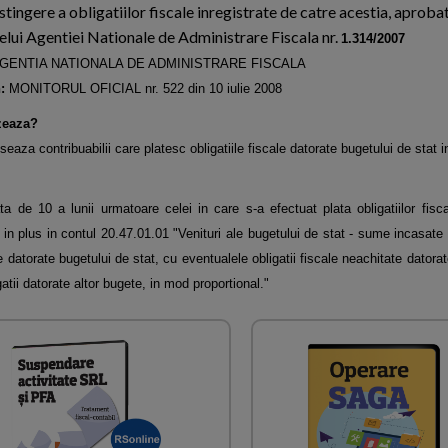
 stingere a obligatiilor fiscale inregistrate de catre acestia, aproba
elui Agentiei Nationale de Administrare Fiscala nr.
1.314/2007
GENTIA NATIONALA DE ADMINISTRARE FISCALA
:
MONITORUL OFICIAL nr. 522 din 10 iulie 2008
zeaza?
seaza contribuabilii care platesc obligatiile fiscale datorate bugetului de stat i
a de 10 a lunii urmatoare celei in care s-a efectuat plata obligatiilor fisca
in plus in contul 20.47.01.01 "Venituri ale bugetului de stat - sume incasate
ale datorate bugetului de stat, cu eventualele obligatii fiscale neachitate datora
gatii datorate altor bugete, in mod proportional."