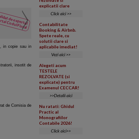
rezolvate si
explicatii clare
Click aici >>
Cesiune parti sociale
lidat de expertul
NOUTATI
rtal Codul Fiscal
din Codul
Contractul de cesiune a par
Contabilitate
Fiscal
Booking & Airbnb.
cites
separat? Multumesc.
Spete reale, cu
solutii clare si
, in copie sau in
aplicabile imediat!
Vezi aici >>
ratorii, insotit de
Alegeti acum
TESTELE
REZOLVATE (si
explicate) pentru
Examenul CECCAR!
>>Detalii aici
erat de Comisia de
Nu ratati: Ghidul
Practic al
Monografiilor
Contabile 2026!
Click aici>>