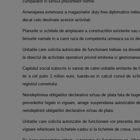
cumparator in sensul prezentelor norme.
Amenajarea exterioara a magazinelor duty-free diplomatice trebuie
decat cele destinate acestor activitati.
Planurile si schitele de amplasare a constructiilor existente sa
birourile vamale in a caror raza de competenta urmeaza sa isi de
Unitatile care solicita autorizatie de functionare trebuie sa doved
la obiectul de activitate operatiuni privind emiterea si gestionarea
Capitalul social subscris si varsat de catre unitatile emitente de t
lei a cel putin 1 milion euro, luandu-se in calcul cursul de schi
registrul comertului.
Neindeplinirea obligatiilor declarative si/sau de plata fata de bug
prevederilor legale in vigoare, atrage suspendarea autorizatiei 
neindeplinirii obligatiilor declarative si/sau de plata.
Unitatile care solicita autorizatie de functionare vor prezenta di
vigoare referitoare la tichetele-cadou si la tichetele de cresa, incl