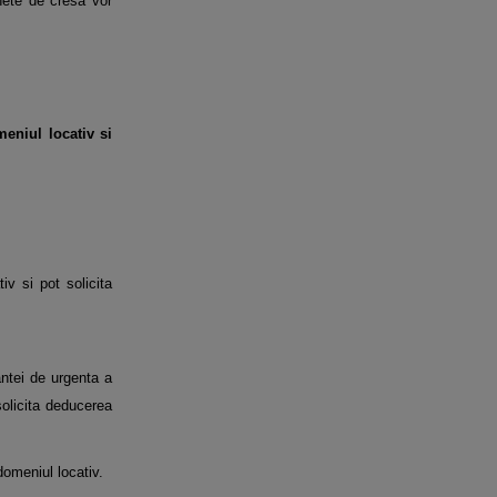
chete de cresa vor
eniul locativ si
iv si pot solicita
antei de urgenta a
solicita deducerea
domeniul locativ.