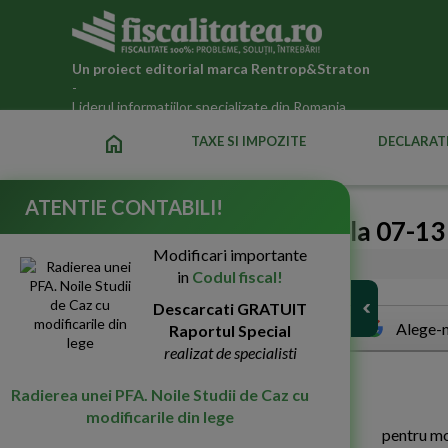
Un proiect editorial marca
Rentrop&Straton
-
Liderul informatiilor specializate din Romania
home
TAXE SI IMPOZITE
DECLARATI
ATENTIE CONTABILI!
Noutati Legislatie Fiscala 07-13
Modificari importante
23-Iul-2008
4660
in
Codul fiscal!
Descarcati GRATUIT
Alege-n
Raportul Special
realizat de specialisti
O
RDIN nr. 1.026 din 4 iulie 2008
Radierea unei PFA. Noile Studii de Caz cu
modificarile din lege
pentru mo