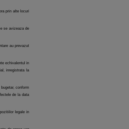
a prin alte locuri
ice se avizeaza de
iintare au prevazut
nte echivalentul in
al, inregistrata la
or bugetar, conform
fectele de la data
zitiilor legale in