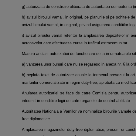
g) autorizatia de construire eliberata de autoritatea competenta (i
h) avizul biroului vamal, in original, pe planurile si pe schitele 
avizul biroului vamal, in original, privind asigurarea conditiilor le
i) avizul biroului vamal referitor la amplasarea depozitelor in aer
aeronavelor care efectueaza curse in traficul extracomunitar.
Masura anularii autorizatiei de functionare se ia in urmatoarele sit
a) vanzarea unor bunuri care nu se regasesc in anexa nr. 6 la ord
b) neplata taxei de autorizare anuale la termenul prevazut la art
marfurilor comercializate in regim duty-free, aprobata cu modifica
Anularea autorizatiei se face de catre Comisia pentru autorizar
intocmit in conditiile legii de catre organele de control abilitate.
Autoritatea Nationala a Vamilor va nominaliza birourile vamale d
free diplomatice.
Amplasarea magazinelor duty-free diplomatice, precum si constru