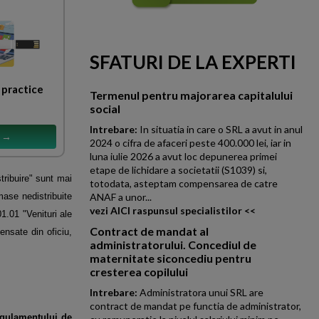
SFATURI DE LA EXPERTI
practice
Termenul pentru majorarea capitalului
social
Intrebare:
In situatia in care o SRL a avut in anul
s →
2024 o cifra de afaceri peste 400.000 lei, iar in
luna iulie 2026 a avut loc depunerea primei
etape de lichidare a societatii (S1039) si,
stribuire" sunt mai
totodata, asteptam compensarea de catre
mase nedistribuite
ANAF a unor...
vezi AICI raspunsul specialistilor <<
01.01 "Venituri ale
Contract de mandat al
ensate din oficiu,
administratorului. Concediul de
maternitate siconcediu pentru
cresterea copilului
Intrebare:
Administratora unui SRL are
contract de mandat pe functia de administrator,
egulamentului de