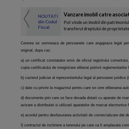
 de expertul
Vanzare imobil catre asociat
odul Fiscal
NOUTATI
din Codul
Pot vinde un imobil din patrimoniul 
Fiscal
transferul dreptului de proprietate
lt
Cererea se semneaza de persoanele care angajeaza legal pers
original, dupa caz:
a) un certificat constatator emis de oficiul registrului comertului,
copia certificatului de inregistrare eliberat potrivit reglementarilor 
b) cazierul judiciar al reprezentantului legal al persoanei juridice (i
c) date cu privire la magazinul pentru care se cere eliberarea aut
d) documente prin care se face dovada dotarii cu aparate de marca
avizare a distributiei si utilizarii aparatelor de marcat electronice f
e) acordul pentru desfasurarea activitatii de comercializare dat de 
f) contractul de inchiriere a terenului pe care va fi amplasata cons