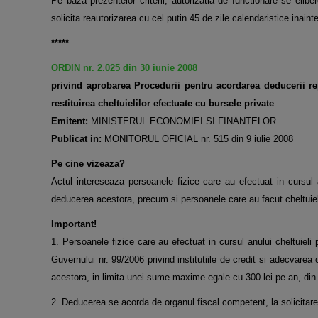
Pe baza prezentelor criterii, autorizatia de functionare se eli
solicita reautorizarea cu cel putin 45 de zile calendaristice inaint
*****
ORDIN nr. 2.025 din 30 iunie 2008
privind aprobarea Procedurii pentru acordarea deducerii re
restituirea cheltuielilor efectuate cu bursele private
Emitent:
MINISTERUL ECONOMIEI SI FINANTELOR
Publicat in:
MONITORUL OFICIAL nr. 515 din 9 iulie 2008
Pe cine vizeaza?
Actul intereseaza persoanele fizice care au efectuat in cursul a
deducerea acestora, precum si persoanele care au facut cheltuie
Important!
1. Persoanele fizice care au efectuat in cursul anului cheltuieli
Guvernului nr. 99/2006 privind institutiile de credit si adecvarea
acestora, in limita unei sume maxime egale cu 300 lei pe an, din ve
2. Deducerea se acorda de organul fiscal competent, la solicitarea