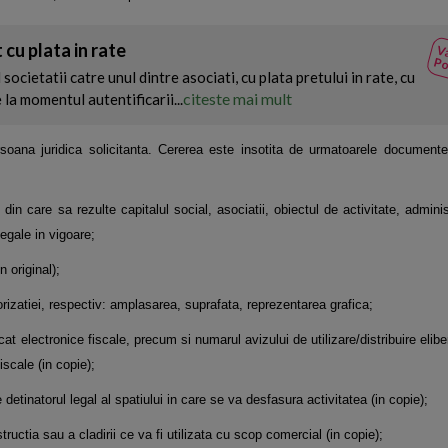
 cu plata in rate
Va
Po
societatii catre unul dintre asociati, cu plata pretului in rate, cu
citeste mai mult
 la momentul autentificarii...
oana juridica solicitanta.
Cererea este insotita de urmatoarele documente
 din care sa rezulte capitalul social, asociatii, obiectul de activitate, administ
legale in vigoare;
n original);
orizatiei, respectiv: amplasarea, suprafata, reprezentarea grafica;
t electronice fiscale, precum si numarul avizului de utilizare/distribuire elib
iscale (in copie);
detinatorul legal al spatiului in care se va desfasura activitatea (in copie);
tructia sau a cladirii ce va fi utilizata cu scop comercial (in copie);