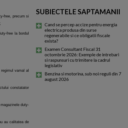
SUBIECTELE SAPTAMANII
uty-free, precum si
;
Cand se percep accize pentru energia
electrica produsa din surse
duty-free la bordul
regenerabile si ce obligatii fiscale
exista?
Examen Consultant Fiscal 31
octombrie 2026: Exemple de intrebari
si raspunsuri cu trimitere la cadrul
legislativ
d regimul vamal al
Benzina si motorina, sub noi reguli din 7
august 2026
tului constatator
a magazinele duty-
nu au calitatea de