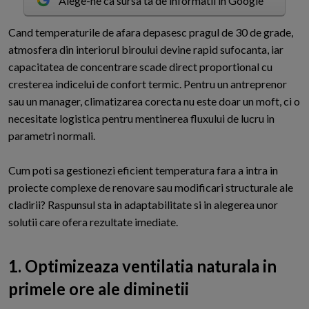
Alege-ne ca sursa ta de informatii in Google
C
and temperaturile de afara depasesc pragul de 30 de grade,
atmosfera din interiorul biroului devine rapid sufocanta, iar
capacitatea de concentrare scade direct proportional cu
cresterea indicelui de confort termic. Pentru un antreprenor
sau un manager, climatizarea corecta nu este doar un moft, ci o
necesitate logistica pentru mentinerea fluxului de lucru in
parametri normali.
Cum poti sa gestionezi eficient temperatura fara a intra in
proiecte complexe de renovare sau modificari structurale ale
cladirii? Raspunsul sta in adaptabilitate si in alegerea unor
solutii care ofera rezultate imediate.
1. Optimizeaza ventilatia naturala in
primele ore ale diminetii