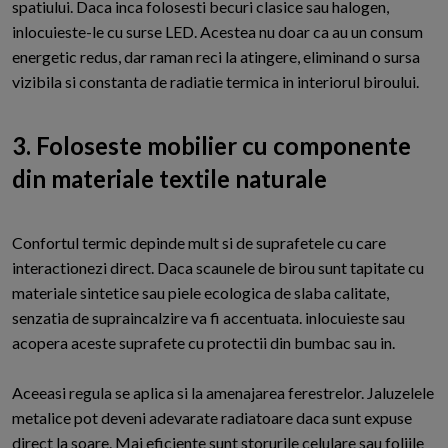
spatiului. Daca inca folosesti becuri clasice sau halogen,
inlocuieste-le cu surse LED. Acestea nu doar ca au un consum
energetic redus, dar raman reci la atingere, eliminand o sursa
vizibila si constanta de radiatie termica in interiorul biroului.
3. Foloseste mobilier cu componente
din materiale textile naturale
Confortul termic depinde mult si de suprafetele cu care
interactionezi direct. Daca scaunele de birou sunt tapitate cu
materiale sintetice sau piele ecologica de slaba calitate,
senzatia de supraincalzire va fi accentuata. inlocuieste sau
acopera aceste suprafete cu protectii din bumbac sau in.
Aceeasi regula se aplica si la amenajarea ferestrelor. Jaluzelele
metalice pot deveni adevarate radiatoare daca sunt expuse
direct la soare. Mai eficiente sunt storurile celulare sau foliile