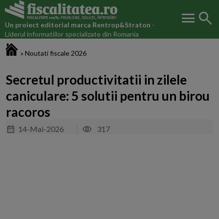
menu
search
Un proiect editorial marca
Rentrop&Straton
-
Liderul informatiilor specializate din Romania
Fiscalitatea.ro
»
Noutati fiscale 2026
Secretul productivitatii in zilele
caniculare: 5 solutii pentru un birou
racoros
14-Mai-2026
317