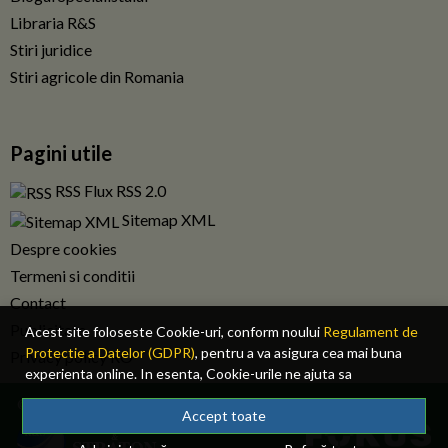
Libraria R&S
Stiri juridice
Stiri agricole din Romania
Pagini utile
RSS Flux RSS 2.0
Sitemap XML
Despre cookies
Termeni si conditii
Contact
Publicitate
Acest site foloseste Cookie-uri, conform noului
Regulament de
Protectie a Datelor (GDPR)
, pentru a va asigura cea mai buna
Privacy policy RO
experienta online. In esenta, Cookie-urile ne ajuta sa
imbunatatim continutul de pe site, oferindu-va dvs., cititorul, o
© 2026 Fiscalitatea.ro. Toate drepturile rezervate.
experienta online personalizata si mult mai rapida. Ele sunt
Accept toate
folosite doar de site-ul nostru si partenerii nostri de incredere.