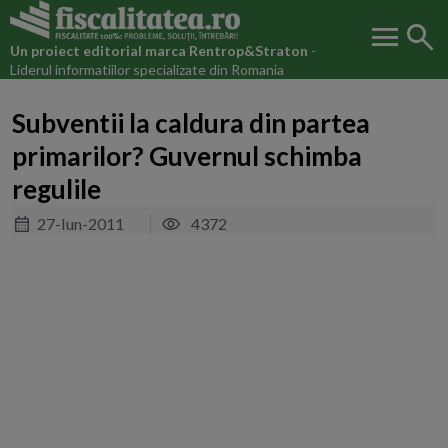
menu
search
Un proiect editorial marca
Rentrop&Straton
-
Liderul informatiilor specializate din Romania
Subventii la caldura din partea
primarilor? Guvernul schimba
regulile
27-Iun-2011
4372