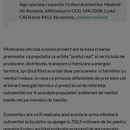
lege speciala, respectiv Ordinul Asistentilor Medicali
din Romania, infiintata prin OUG 144/2008. Codul
citeste mai mult
CAEN este 9412. Nu suntem...
Motivarea oficiala a noului proiect are la baza crearea
premiselor ca populatia sa achite "pretul real" al serviciului de
producere, distributie, transport si furnizare a energiei
termice, sprijinul fiind acordat doar persoanelor si familiilor cu
venituri reduse. In ceea ce priveste diferentele de pret intre cel
al livrarii energiei termice si pretul local de referinta,
subventiile vor fi acordate populatiei, indiferent de venitul
mediu net pe membru de familie.
Economia care va fi realizata anul acesta in urma eliminarii
subventiei la incalzire va ajunge la 702,5 milioane de lei, pentru
urmatorii patru ani fiind estimate economii de aproximativ