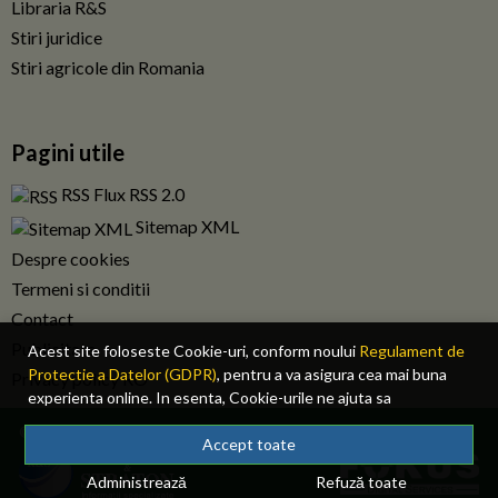
Libraria R&S
Stiri juridice
Stiri agricole din Romania
Pagini utile
RSS Flux RSS 2.0
Sitemap XML
Despre cookies
Termeni si conditii
Contact
Publicitate
Acest site foloseste Cookie-uri, conform noului
Regulament de
Protectie a Datelor (GDPR)
, pentru a va asigura cea mai buna
Privacy policy RO
experienta online. In esenta, Cookie-urile ne ajuta sa
imbunatatim continutul de pe site, oferindu-va dvs., cititorul, o
© 2026 Fiscalitatea.ro. Toate drepturile rezervate.
experienta online personalizata si mult mai rapida. Ele sunt
Accept toate
folosite doar de site-ul nostru si partenerii nostri de incredere.
Administrează
Refuză toate
Click
AICI
pentru detalii despre politica de Cookie-uri.