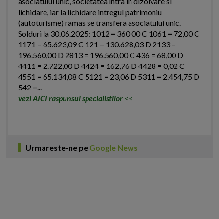
asociatului unic, societatea intra in dizolvare si
lichidare, iar la lichidare intregul patrimoniu
(autoturisme) ramas se transfera asociatului unic.
Solduri la 30.06.2025: 1012 = 360,00 C 1061 = 72,00 C
1171 = 65.623,09 C 121 = 130.628,03 D 2133 =
196.560,00 D 2813 = 196.560,00 C 436 = 68,00 D
4411 = 2.722,00 D 4424 = 162,76 D 4428 = 0,02 C
4551 = 65.134,08 C 5121 = 23,06 D 5311 = 2.454,75 D
542 =...
vezi AICI raspunsul specialistilor
<<
Urmareste-ne pe
Google News