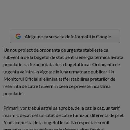
Alege-ne ca sursa ta de informatii in Google
U
n nou proiect de ordonanta de urgenta stabileste ca
subventia de la bugetul de stat pentru energia termica livrata
populatiei sa fie acordata de la bugetul local. Ordonanta de
urgenta va intra in vigoare in luna urmatoare publicarii in
Monitorul Oficial si elimina astfel stabilirea preturilor de
referinta de catre Guvern in ceea ce priveste incalzirea
populatiei.
Primarii vor trebui astfel sa aprobe, de la caz la caz, un tarif
mai mic decat cel solicitat de catre furnizor, diferenta de pret
fiind acoperita de la bugetul local. Nerespectarea noii
prevederi se va sanctiona prin sistarea altor fonduri.