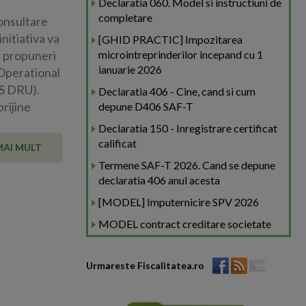
Declaratia 060. Model si instructiuni de
completare
onsultare
nitiativa va
[GHID PRACTIC] Impozitarea
e propuneri
microintreprinderilor incepand cu 1
ianuarie 2026
 Operational
S DRU).
Declaratia 406 - Cine, cand si cum
prijine
depune D406 SAF-T
Declaratia 150 - Inregistrare certificat
calificat
MAI MULT
Termene SAF-T 2026. Cand se depune
declaratia 406 anul acesta
[MODEL] Imputernicire SPV 2026
MODEL contract creditare societate
Urmareste Fiscalitatea.ro