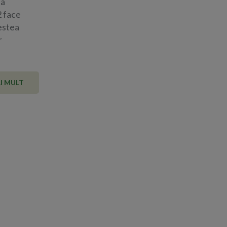
 a
 face
cestea
r
I MULT