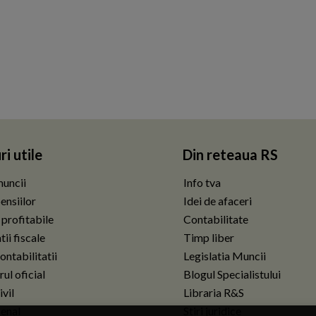
ri utile
Din reteaua RS
uncii
Info tva
ensiilor
Idei de afaceri
 profitabile
Contabilitate
ii fiscale
Timp liber
ontabilitatii
Legislatia Muncii
ul oficial
Blogul Specialistului
vil
Libraria R&S
enal
Stiri juridice