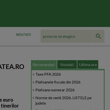
NOUTATI
Recomandari
Noutati
Ultima ora
TATEA.RO
Taxe PFA 2026
Plafoanele fiscale din 2026
Plafoane numerar 2026
Norme de venit 2026. LISTELE pe
e euro
judete
tinerilor