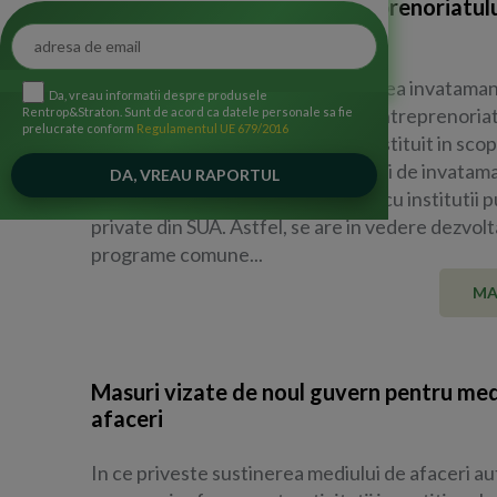
Cercetarii si Inovarii si Antreprenoriatulu
S.U.A.
Oficiul Romaniei pentru Promovarea invataman
Da, vreau informatii despre produsele
Superior, a Cercetarii, Inovarii si Antreprenoriat
Rentrop&Straton. Sunt de acord ca datele personale sa fie
prelucrate conform
Regulamentul UE 679/2016
Statele Unite ale Americii va fi constituit in scop
facilitarii legaturilor dintre institutii de invatam
superior si cercetare din Romania cu institutii p
private din SUA. Astfel, se are in vedere dezvol
programe comune...
MA
Masuri vizate de noul guvern pentru med
afaceri
In ce priveste sustinerea mediului de afaceri a