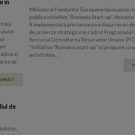
i in
Ministerul Fondurilor Europene lanseaza in c
publica initiativa "Romania Start-up". Aceasta i
tului
fi implementata prin lansarea a doua cereri d
ului in
de proiecte strategice in cadrul Programului
ul
Sectorial Dezvoltarea Resurselor Umane (PO
ant
"Initiativa "Romania start-up" isi propune sa s
ublice si
activitatea...
tarea de
I MULT
iul de
utohton,