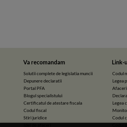
Va recomandam
Link-u
Solutii complete de legislatia muncii
Codul m
Depunere declaratii
Legea p
Portal PFA
Afaceri
Blogul specialistului
Declarat
Certificatul de atestare fiscala
Legea c
Codul fiscal
Monitor
Stiri juridice
Codul ci
Idei de afaceri
Codul p