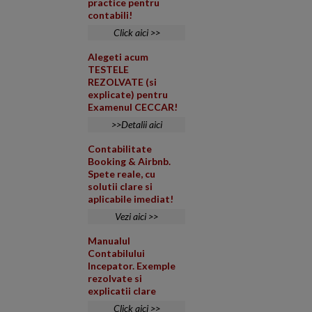
practice pentru
contabili!
Click aici >>
Alegeti acum
TESTELE
REZOLVATE (si
explicate) pentru
Examenul CECCAR!
>>Detalii aici
Contabilitate
Booking & Airbnb.
Spete reale, cu
solutii clare si
aplicabile imediat!
Vezi aici >>
Manualul
Contabilului
Incepator. Exemple
rezolvate si
explicatii clare
Click aici >>