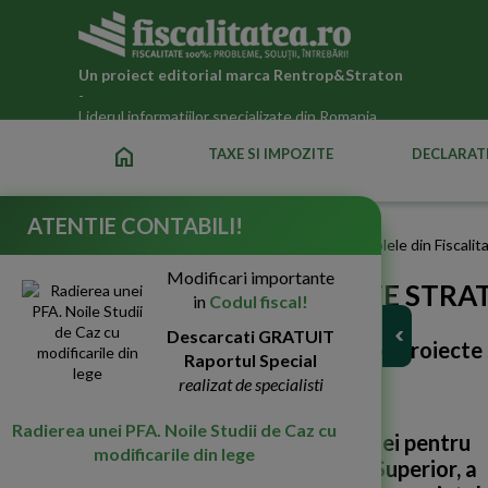
Un proiect editorial marca
Rentrop&Straton
-
Liderul informatiilor specializate din Romania
home
TAXE SI IMPOZITE
DECLARATI
ATENTIE CONTABILI!
Fiscalitatea.ro
Stiri despre Proiecte strategice in articolele din Fiscalit
Modificari importante
STIRI DESPRE PROIECTE STRA
in
Codul fiscal!
Descarcati GRATUIT
Cautarea in Fiscalitatea.ro dupa
proiecte
Raportul Special
realizat de specialisti
Radierea unei PFA. Noile Studii de Caz cu
Constituirea Oficiului Romaniei pentru
modificarile din lege
Promovarea Invatamantului Superior, a