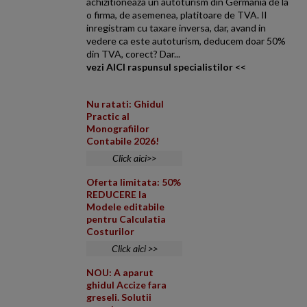
achizitioneaza un autoturism din Germania de la
o firma, de asemenea, platitoare de TVA. Il
inregistram cu taxare inversa, dar, avand in
vedere ca este autoturism, deducem doar 50%
din TVA, corect? Dar...
vezi AICI raspunsul specialistilor <<
Nu ratati: Ghidul
Practic al
Monografiilor
Contabile 2026!
Click aici>>
Oferta limitata: 50%
REDUCERE la
Modele editabile
pentru Calculatia
Costurilor
Click aici >>
NOU: A aparut
ghidul Accize fara
greseli. Solutii