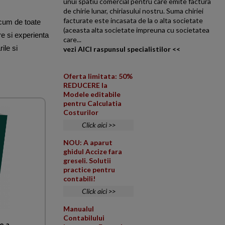
unui spatiu comercial pentru care emite factura
de chirie lunar, chiriasului nostru. Suma chiriei
facturate este incasata de la o alta societate
 acum de toate
(aceasta alta societate impreuna cu societatea
re si experienta
care...
ile si
vezi AICI raspunsul specialistilor <<
Oferta limitata: 50%
REDUCERE la
Modele editabile
pentru Calculatia
Costurilor
Click aici >>
NOU: A aparut
ghidul Accize fara
greseli. Solutii
practice pentru
contabili!
Click aici >>
Manualul
Contabilului
e a