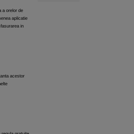
a a orelor de
menea aplicatie
sfasurarea in
tanta acestor
nelte
regula gratuite,