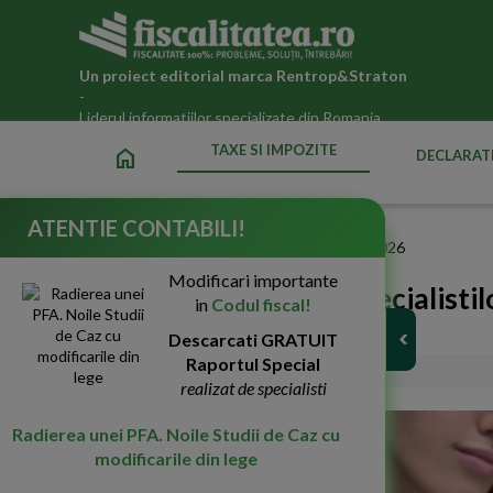
Un proiect editorial marca
Rentrop&Straton
-
Liderul informatiilor specializate din Romania
TAXE SI IMPOZITE
home
DECLARATI
ATENTIE CONTABILI!
Fiscalitatea.ro
»
Taxe si impozite datorate statului in 2026
Modificari importante
Tehnologia si munca specialistil
in
Codul fiscal!
HR
Descarcati GRATUIT
Raportul Special
23-Apr-2018
3942
realizat de specialisti
Radierea unei PFA. Noile Studii de Caz cu
modificarile din lege