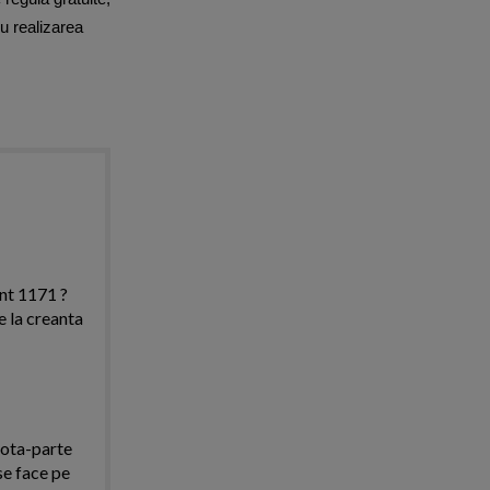
ru realizarea
nt 1171 ?
e la creanta
cota-parte
 se face pe