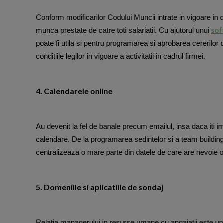
Conform modificarilor Codului Muncii intrate in vigoare in d
sof
munca prestate de catre toti salariatii. Cu ajutorul unui
poate fi utila si pentru programarea si aprobarea cererilor
conditiile legilor in vigoare a activitatii in cadrul firmei.
4. Calendarele online
Au devenit la fel de banale precum emailul, insa daca iti i
calendare. De la programarea sedintelor si a team building-ur
centralizeaza o mare parte din datele de care are nevoie 
5. Domeniile si aplicatiile de sondaj
Relatia managerului in resurse umane cu angajatii este una