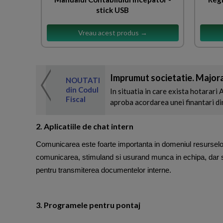
stick USB
Vreau acest produs →
 de expertul
Imprumut societatie. Majora
odul Fiscal
NOUTATI
din Codul
In situatia in care exista hotarari 
Fiscal
aproba acordarea unei finantari din
2. Aplicatiile de chat intern
Comunicarea este foarte importanta in domeniul resurselor um
comunicarea, stimuland si usurand munca in echipa, dar si 
pentru transmiterea documentelor interne.
3. Programele pentru pontaj