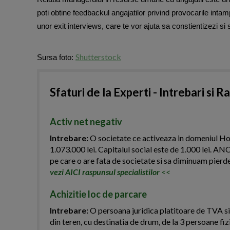
poti obtine feedbackul angajatilor privind provocarile intamp
unor exit interviews, care te vor ajuta sa constientizezi si 
Shutterstock
Sursa foto:
Sfaturi de la Experti - Intrebari si R
Activ net negativ
Intrebare:
O societate ce activeaza in domeniul HoR
1.073.000 lei. Capitalul social este de 1.000 lei. ANC
pe care o are fata de societate si sa diminuam pierd
vezi AICI raspunsul specialistilor
<<
Achizitie loc de parcare
Intrebare:
O persoana juridica platitoare de TVA si
din teren, cu destinatia de drum, de la 3 persoane fiz