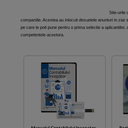
Site-urile
companiile. Acestea au inlocuit desuetele anunturi in ziar si
pe care le poti pune pentru o prima selectie a aplicantilor,
competentele acestora.
Manualul Contabilului Incepator -
Regi