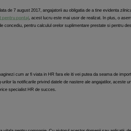
ata de 7 august 2017, angajatorii au obligatia de a tine evidenta zilnic
t pentru pontaj
, acest lucru este mai usor de realizat. In plus, o ase
 de concediu, pentru calculul orelor suplimentare prestate si pentru de
maginezi cum ar fi viata in HR fara ele iti vei putea da seama de impor
ilor la notificarile privind datele de nastere ale angajatilor, aceste u
orice specialist HR de succes.
 vitala pentru companie. Cu ajutorul acestor domenii sau aplicatii, de 