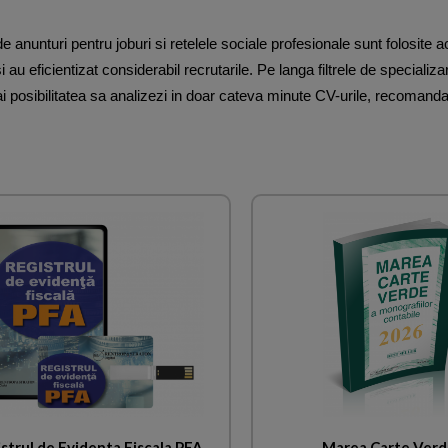
 de anunturi pentru joburi si retelele sociale profesionale sunt folosite
 au eficientizat considerabil recrutarile. Pe langa filtrele de specializa
 ai posibilitatea sa analizezi in doar cateva minute CV-urile, recomandar
strul de Evidenta Fiscala PFA
Marea Carte Verd