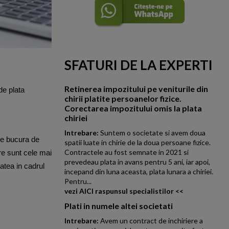
SFATURI DE LA EXPERTI
Retinerea impozitului pe veniturile din
de plata
chirii platite persoanelor fizice.
Corectarea impozitului omis la plata
chiriei
Intrebare:
Suntem o societate si avem doua
se bucura de
spatii luate in chirie de la doua persoane fizice.
Contractele au fost semnate in 2021 si
re sunt cele mai
prevedeau plata in avans pentru 5 ani, iar apoi,
tatea in cadrul
incepand din luna aceasta, plata lunara a chiriei.
Pentru...
vezi AICI raspunsul specialistilor <<
Plati in numele altei societati
Intrebare:
Avem un contract de inchiriere a