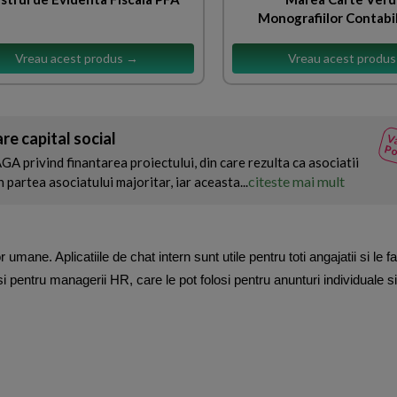
Monografiilor Contabi
Vreau acest produs →
Vreau acest produ
re capital social
Va
Po
AGA privind finantarea proiectului, din care rezulta ca asociatii
citeste mai mult
 partea asociatului majoritar, iar aceasta...
ane. Aplicatiile de chat intern sunt utile pentru toti angajatii si le fa
pentru managerii HR, care le pot folosi pentru anunturi individuale si