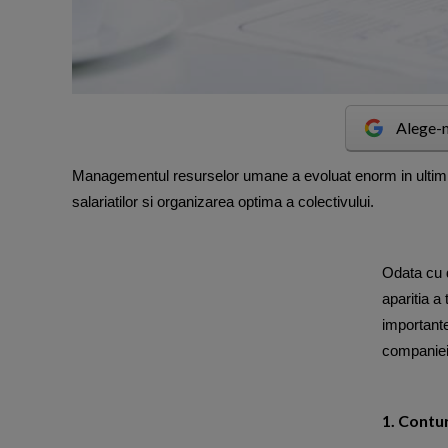
Alege-n
M
anagementul resurselor umane a evoluat enorm in ultimii a
salariatilor si organizarea optima a colectivului.
Odata cu d
aparitia a
importante
companiei
1. Contur