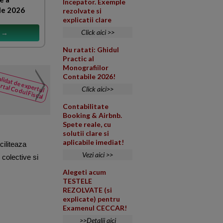
Incepator. Exemple
le 2026
rezolvate si
explicatii clare
Click aici >>
s →
Nu ratati: Ghidul
Practic al
Monografiilor
Tratamentul fiscal si obl
Contabile 2026!
lidat de expertul
NOUTATI
rtal Codul Fiscal
Click aici>>
din Codul
Colegiul teritorial al medicilo
Fiscal
nutritie cu o taxa de participar
Contabilitate
Booking & Airbnb.
Spete reale, cu
solutii clare si
aplicabile imediat!
ciliteaza
Vezi aici >>
 colective si
Alegeti acum
TESTELE
REZOLVATE (si
explicate) pentru
Examenul CECCAR!
>>Detalii aici