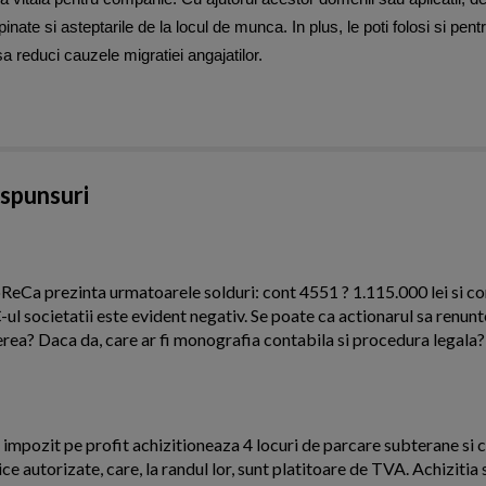
inate si asteptarile de la locul de munca. In plus, le poti folosi si pent
sa reduci cauzele migratiei angajatilor.
aspunsuri
eCa prezinta urmatoarele solduri: cont 4551 ? 1.115.000 lei si co
-ul societatii este evident negativ. Se poate ca actionarul sa renunt
erea? Daca da, care ar fi monografia contabila si procedura legala?
 impozit pe profit achizitioneaza 4 locuri de parcare subterane si 
ice autorizate, care, la randul lor, sunt platitoare de TVA. Achizitia