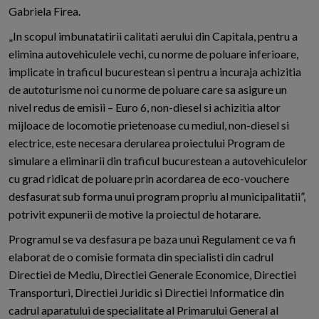
Gabriela Firea.
„In scopul imbunatatirii calitati aerului din Capitala, pentru a
elimina autovehiculele vechi, cu norme de poluare inferioare,
implicate in traficul bucurestean si pentru a incuraja achizitia
de autoturisme noi cu norme de poluare care sa asigure un
nivel redus de emisii – Euro 6, non-diesel si achizitia altor
mijloace de locomotie prietenoase cu mediul, non-diesel si
electrice, este necesara derularea proiectului Program de
simulare a eliminarii din traficul bucurestean a autovehiculelor
cu grad ridicat de poluare prin acordarea de eco-vouchere
desfasurat sub forma unui program propriu al municipalitatii”,
potrivit expunerii de motive la proiectul de hotarare.
Programul se va desfasura pe baza unui Regulament ce va fi
elaborat de o comisie formata din specialisti din cadrul
Directiei de Mediu, Directiei Generale Economice, Directiei
Transporturi, Directiei Juridic si Directiei Informatice din
cadrul aparatului de specialitate al Primarului General al