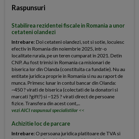
Raspunsuri
Stabilirea rezidentei fiscale in Romania a unor
cetateni olandezi
Intrebare:
Doi cetateni olandezi, sot si sotie, locuiesc
efectiv in Romania din noiembrie 2025, intr-o
localitate rurala, pe un teren cumparat in 2021. Detin
CNP. Au fost trimisi in Romania ca misionari de
biserica lor din Olanda (constituita ca fundatie). Nu au
entitate juridica proprie in Romania si nu au raport de
munca. Primesc lunar in contul bancar din Olanda:
~450 ? virati de biserica (colectati de la donatori si
marcati ?gift?) si ~125 ? virati direct de persoane
fizice. Transfera din acest cont,...
vezi AICI raspunsul specialistilor
<<
Achizitie loc de parcare
Intrebare:
O persoana juridica platitoare de TVA si