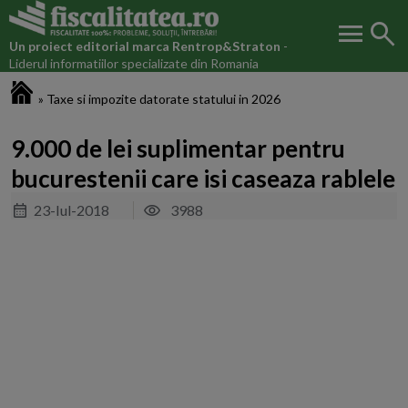
menu
search
Un proiect editorial marca
Rentrop&Straton
-
Liderul informatiilor specializate din Romania
Fiscalitatea.ro
»
Taxe si impozite datorate statului in 2026
9.000 de lei suplimentar pentru
bucurestenii care isi caseaza rablele
23-Iul-2018
3988